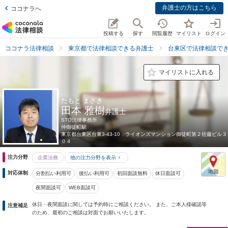
弁護士の方はこちら
ココナラへ
投稿する
探す
閲覧履歴
マイリスト
ログイン
ココナラ法律相談
東京都で法律相談できる弁護士
台東区で法律相談で
マイリストに入れる
たもと まさき
田本 雅樹
弁護士
STO法律事務所
仲御徒町駅
東京都
台東区台東3-43-10 ライオンズマンション御徒町第２佐藤ビル３
０４
注力分野
企業法務
他の注力分野を表示
対応体制
分割払い利用可
後払い利用可
初回面談無料
休日面談可
夜間面談可
WEB面談可
休日・夜間面談に関しては予約時にご相談ください。 また、ご本人様確認等
注意補足
のため、最初のご相談は対面でお願いいたします。