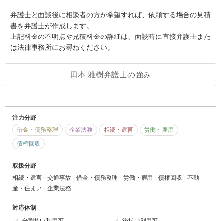
弁護士と面談後に相談者の方が希望すれば、依頼する場合の見積
書を弁護士が作成します。
上記料金の不明点や見積料金の詳細は、面談時に直接弁護士また
は法律事務所にお尋ねください。
田本 雅樹弁護士の強み
注力分野
借金・債務整理
企業法務
相続・遺言
労働・雇用
債権回収
取扱分野
相続・遺言
交通事故
借金・債務整理
労働・雇用
債権回収
不動
産・住まい
企業法務
対応体制
分割払い利用可
後払い利用可