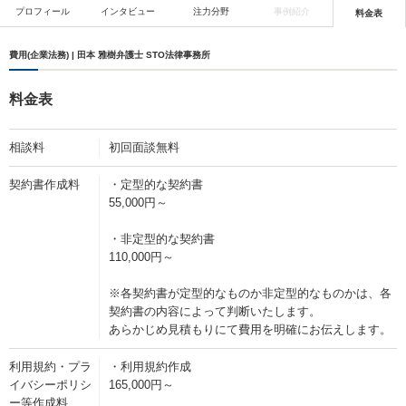
プロフィール
インタビュー
注力分野
事例紹介
料金表
費用(企業法務) | 田本 雅樹弁護士 STO法律事務所
料金表
相談料
初回面談無料
契約書作成料
・定型的な契約書
55,000円～
・非定型的な契約書
110,000円～
※各契約書が定型的なものか非定型的なものかは、各
契約書の内容によって判断いたします。
あらかじめ見積もりにて費用を明確にお伝えします。
利用規約・プラ
・利用規約作成
イバシーポリシ
165,000円～
ー等作成料