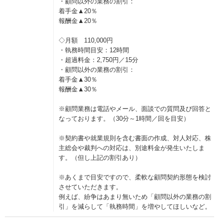
・顧問以外の業務の割引：
着手金▲20％
報酬金▲20％
◇月額 110,000円
・執務時間目安：12時間
・超過料金：2,750円／15分
・顧問以外の業務の割引：
着手金▲30％
報酬金▲30％
※顧問業務は電話やメール、面談での質問及び回答と
なっております。（30分～1時間／回を目安）
※契約書や就業規則を含む書面の作成、対人対応、株
主総会や裁判への対応は、別途料金が発生いたしま
す。（但し上記の割引あり）
※あくまで目安ですので、柔軟な顧問契約形態を検討
させていただきます。
例えば、紛争はあまり無いため「顧問以外の業務の割
引」を減らして「執務時間」を増やしてほしいなど。