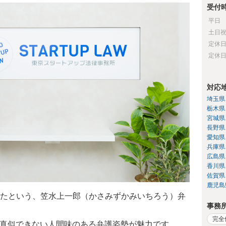
受付
平日
土日
定休
定休
対応
埼玉県
栃木県
宮城県
長野県
愛知県
兵庫県
広島県
香川県
佐賀県
鹿児島
たという、笠水上一郎（かさみずかみいちろう）弁
事務
完全
は真似できない人間味のある弁護姿勢が魅力です。