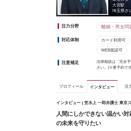
大宮駅
埼玉県
さ
注力分野
離婚・男女問
対応体制
カード利用可
WEB面談可
法律相談は「完全予
注意補足
さい。(※要予約で
プロフィール
注
インタビュー
インタビュー | 笠水上 一郎弁護士 東
人間にしかできない温かい対
の未来を守りたい