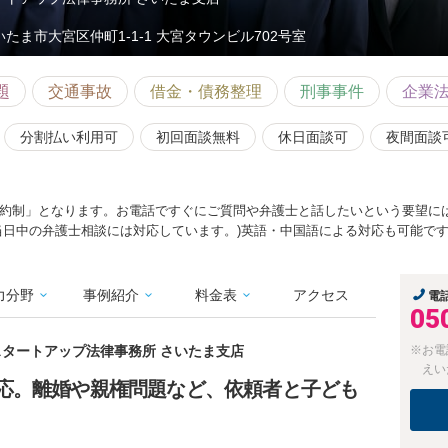
いたま市大宮区仲町1-1-1 大宮タウンビル702号室
題
交通事故
借金・債務整理
刑事事件
企業
分割払い利用可
初回面談無料
休日面談可
夜間面談
約制」となります。お電話ですぐにご質問や弁護士と話したいという要望に
当日中の弁護士相談には対応しています。)英語・中国語による対応も可能で
力分野
事例紹介
料金表
アクセス
電
05
京スタートアップ法律事務所 さいたま支店
※お電
えい
応。離婚や親権問題など、依頼者と子ども