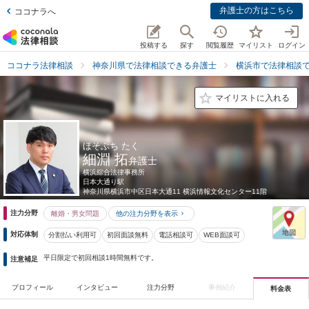
弁護士の方はこちら
ココナラへ
投稿する
探す
閲覧履歴
マイリスト
ログイン
ココナラ法律相談
神奈川県で法律相談できる弁護士
横浜市で法律相談
マイリストに入れる
ほそぶち たく
細淵 拓
弁護士
横浜綜合法律事務所
日本大通り駅
神奈川県
横浜市中区日本大通11 横浜情報文化センター11階
注力分野
離婚・男女問題
他の注力分野を表示
対応体制
分割払い利用可
初回面談無料
電話相談可
WEB面談可
平日限定で初回相談1時間無料です。
注意補足
プロフィール
インタビュー
注力分野
事例紹介
料金表