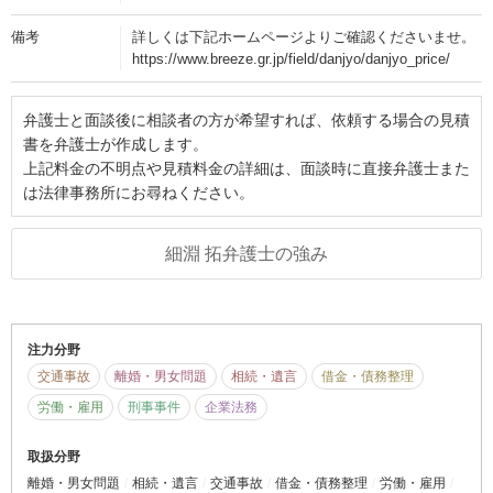
備考
詳しくは下記ホームページよりご確認くださいませ。
https://www.breeze.gr.jp/field/danjyo/danjyo_price/
弁護士と面談後に相談者の方が希望すれば、依頼する場合の見積
書を弁護士が作成します。
上記料金の不明点や見積料金の詳細は、面談時に直接弁護士また
は法律事務所にお尋ねください。
細淵 拓弁護士の強み
注力分野
交通事故
離婚・男女問題
相続・遺言
借金・債務整理
労働・雇用
刑事事件
企業法務
取扱分野
離婚・男女問題
相続・遺言
交通事故
借金・債務整理
労働・雇用