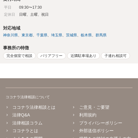
平日
09:30〜17:30
定休日
日曜、土曜、祝日
対応地域
神奈川県
東京都
千葉県
埼玉県
茨城県
栃木県
群馬県
事務所の特徴
完全個室で相談
バリアフリー
近隣駐車場あり
子連れ相談可
ココナラ法律相談について
ココナラ法律相談とは
ご意見・ご要望
法律Q&A
利用規約
法律相談コラム
プライバシーポリシー
ココナラとは
外部送信ポリシー