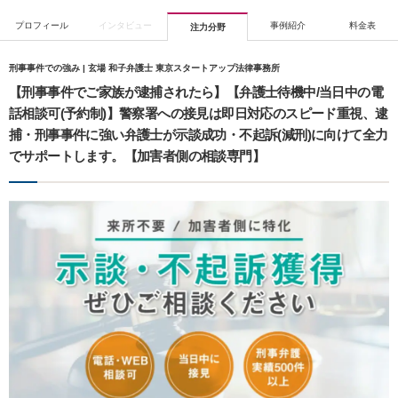
プロフィール
インタビュー
事例紹介
料金表
注力分野
刑事事件での強み | 玄場 和子弁護士 東京スタートアップ法律事務所
【刑事事件でご家族が逮捕されたら】【弁護士待機中/当日中の電
話相談可(予約制)】警察署への接見は即日対応のスピード重視、逮
捕・刑事事件に強い弁護士が示談成功・不起訴(減刑)に向けて全力
でサポートします。【加害者側の相談専門】