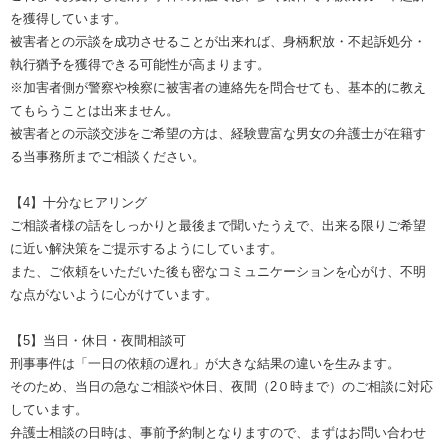
を獲得しています。
被害者との示談を成功させることが出来れば、身柄釈放・不起訴処分・
執行猶予を獲得できる可能性が高まります。
※加害者側が警察や検察に被害者の連絡先を問合せても、基本的に教え
てもらうことは出来ません。
被害者との示談交渉をご希望の方は、経験豊富な男女の弁護士が在籍す
る当事務所までご相談ください。
【4】十分なヒアリング
ご相談者様の話をしっかりと最後まで聞いたうえで、出来る限りご希望
に近い解決策をご提示するようにしています。
また、ご依頼をいただいた後も密なコミュニケーションを心がけ、不明
な点がないように心がけています。
【5】当日・休日・夜間相談可
刑事事件は「一日の依頼の遅れ」が大きな結果の違いを生みます。
そのため、当日の急なご相談や休日、夜間（2０時まで）のご相談に対応
しています。
弁護士相談の日時は、事前予約制となりますので、まずはお問い合わせ