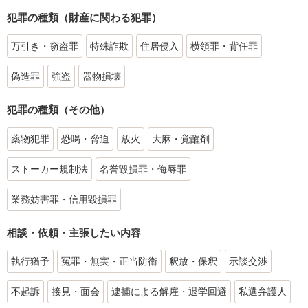
犯罪の種類（財産に関わる犯罪）
万引き・窃盗罪
特殊詐欺
住居侵入
横領罪・背任罪
偽造罪
強盗
器物損壊
犯罪の種類（その他）
薬物犯罪
恐喝・脅迫
放火
大麻・覚醒剤
ストーカー規制法
名誉毀損罪・侮辱罪
業務妨害罪・信用毀損罪
相談・依頼・主張したい内容
執行猶予
冤罪・無実・正当防衛
釈放・保釈
示談交渉
不起訴
接見・面会
逮捕による解雇・退学回避
私選弁護人