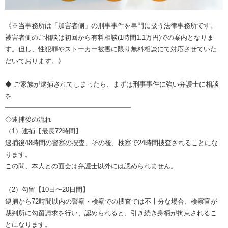
《※当事務所は「加害者側」の刑事事件を専門に扱う法律事務所です。
被害者側のご相談は初回から有料相談(1時間1.1万円)での案内となりま
す。但し、性犯罪やストーカー被害に限り無料相談にて対応させていた
だいております。》
◆ ご家族が逮捕されてしまったら、まずは刑事事件に強い弁護士に相談
を
━━━━━━━━━━━━━━━━━━━
◇逮捕後の流れ
（1）逮捕【最長72時間】
逮捕後48時間の警察の捜査、その後、検察で24時間捜査されることにな
ります。
この間、本人との面会は弁護士以外には認められません。
（2）勾留【10日〜20日間】
逮捕から72時間以内の警察・検察での捜査では不十分な場合、検察官が
裁判所に勾留請求を行い、認められると、引き続き身柄が拘束されるこ
とになります。