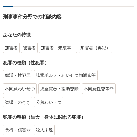
刑事事件分野での相談内容
あなたの特徴
加害者
被害者
加害者（未成年）
加害者（再犯）
犯罪の種類（性犯罪）
痴漢・性犯罪
児童ポルノ・わいせつ物頒布等
不同意わいせつ
児童買春・援助交際
不同意性交等罪
盗撮・のぞき
公然わいせつ
犯罪の種類（生命・身体に関わる犯罪）
暴行・傷害罪
殺人未遂