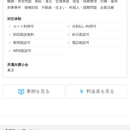
離婚・男女問題
相続・遺言
交通事故
借金・債務整理
労働・雇用
刑事事件
債権回収
不動産・住まい
外国人・国際問題
企業法務
対応体制
カード利用可
分割払い利用可
初回面談無料
休日面談可
夜間面談可
電話相談可
WEB面談可
所属弁護士会
東京
￥
事例を見る
料金表を見る