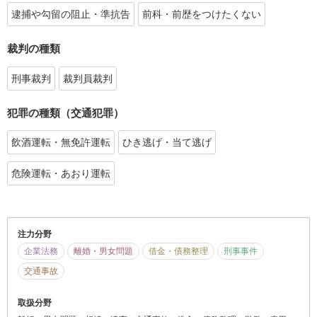
逮捕や勾留の阻止・準抗告
前科・前歴をつけたくない
裁判の種類
刑事裁判
裁判員裁判
犯罪の種類（交通犯罪）
飲酒運転・無免許運転
ひき逃げ・当て逃げ
危険運転・あおり運転
注力分野
企業法務
離婚・男女問題
借金・債務整理
刑事事件
交通事故
取扱分野