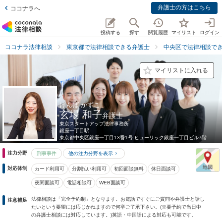
弁護士の方はこちら
ココナラへ
投稿する
探す
閲覧履歴
マイリスト
ログイン
ココナラ法律相談
東京都で法律相談できる弁護士
中央区で法律相談で
マイリストに入れる
げんば かずこ
玄場 和子
弁護士
東京スタートアップ法律事務所
銀座一丁目駅
東京都
中央区銀座一丁目13番1号 ヒューリック銀座一丁目ビル7階
注力分野
刑事事件
他の注力分野を表示
対応体制
カード利用可
分割払い利用可
初回面談無料
休日面談可
夜間面談可
電話相談可
WEB面談可
法律相談は「完全予約制」となります。お電話ですぐにご質問や弁護士と話し
注意補足
たいという要望には応じかねますので何卒ご了承下さい。(※要予約で当日中
の弁護士相談には対応しています。)英語・中国語による対応も可能です。