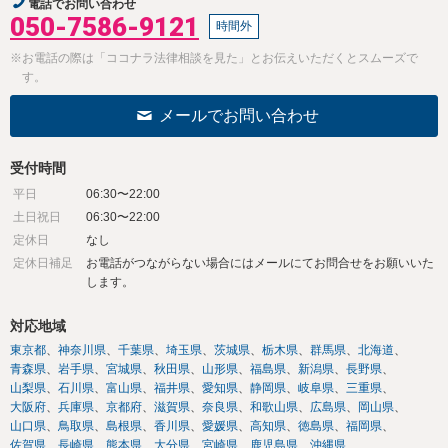
電話でお問い合わせ
050-7586-9121
時間外
※お電話の際は「ココナラ法律相談を見た」とお伝えいただくとスムーズで
す。
メールでお問い合わせ
受付時間
平日
06:30〜22:00
土日祝日
06:30〜22:00
定休日
なし
定休日補足
お電話がつながらない場合にはメールにてお問合せをお願いいた
します。
対応地域
東京都
神奈川県
千葉県
埼玉県
茨城県
栃木県
群馬県
北海道
青森県
岩手県
宮城県
秋田県
山形県
福島県
新潟県
長野県
山梨県
石川県
富山県
福井県
愛知県
静岡県
岐阜県
三重県
大阪府
兵庫県
京都府
滋賀県
奈良県
和歌山県
広島県
岡山県
山口県
鳥取県
島根県
香川県
愛媛県
高知県
徳島県
福岡県
佐賀県
長崎県
熊本県
大分県
宮崎県
鹿児島県
沖縄県