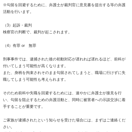
※勾留を回避するために、弁護士が裁判官に意見書を提出する等の弁護
活動を行います。
（3）起訴・裁判
検察官の判断で、裁判が起こされます。
（4）有罪 or 無罪
刑事事件では、逮捕された後の初動対応が遅れれば遅れるほど、前科が
付いてしまう可能性が高くなります。
また、身柄を拘束されそのまま勾留されてしまうと、職場に行けずに失
職してしまう可能性も考えられます。
そのため前科や失職を回避するためには、速やかに弁護士が接見を行
い、勾留を阻止するための弁護活動と、同時に被害者への示談交渉に着
手することが重要です。
ご家族が逮捕されたという知らせを受けた場合には、まずはご連絡くだ
さい。