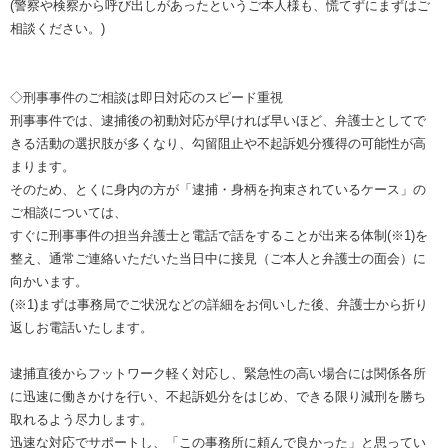
(警察や検察から呼び出しがあったというご本人様も、慌てずにまずはご
相談ください。)
◇刑事事件のご相談は即日対応のスピード重視
刑事事件では、逮捕後の初動対応が早ければ早いほど、弁護士としてで
きる活動の選択肢が多くなり、勾留阻止や不起訴処分獲得の可能性が高
まります。
そのため、とくに身内の方が「逮捕・身柄を拘束されているケース」の
ご相談については、
すぐに刑事事件の担当弁護士と電話で話をすることが出来る体制(※1)を
整え、通常ご連絡いただいた当日中に接見（ご本人と弁護士の面会）に
向かいます。
(※1)まずは事務局でご状況などの詳細をお伺いした後、弁護士から折り
返しお電話いたします。
逮捕直後からフットワーク軽く対応し、緊急性の高い場合には関係各所
に迅速に働きかけを行い、不起訴処分をはじめ、できる限り減刑を勝ち
取れるよう尽力します。
迅速な対応でサポートし、「この事務所に頼んで良かった」と思ってい