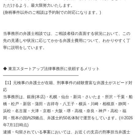
ただけるよう、最大限努力いたします。
(身柄事件以外のご相談は予約制での対応になります。)
当事務所の弁護士相談では、ご相談者様の直面する状況において、この
先の見通しや状況に応じてかかる弁護士費用について、わかりやすく丁
寧に説明をしています。
◆ 東京スタートアップ法律事務所に依頼するメリット
━━━━━━━━━━━━━━━━━━━
【1】元検事の弁護士が在籍、刑事事件の経験豊富な弁護士がスピード対
応
当事務所は、銀座(本店)・札幌・仙台・新潟・さいたま・所沢・千葉・船
橋・松戸・新宿・蒲田・吉祥寺・八王子・横浜・川崎・相模原・静岡・
浜松・名古屋・大津・京都・大阪・堺・高槻・奈良・神戸・高松・福
岡・熊本の国内29拠点、弁護士約50名体制で運営をしています。(※2026
年7月1日時点)
逮捕・勾留されている事案においては、お近くの支店の刑事担当弁護士