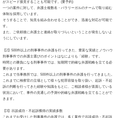
がスピード接見することも可能です。(要予約)
一つの案件に対して、弁護士複数名・パラリーガルのチームで取り組む
体制を採用しています。
そうすることで、知見を組み合わせることができ、迅速な対応が可能で
す。
また、ご依頼後に弁護士と連絡が取りづらいということが発生しないよ
うにしています。
【2】500件以上の刑事事件の弁護を行ってきた、豊富な実績とノウハウ
刑事事件での弁護士選びのポイントはなによりも「経験」です。
時間との勝負になる刑事事件では、短期間で的確な弁護戦略を立てる必
要があります。
これまで当事務所では、500件以上の刑事事件の弁護を行ってきました。
これまでに検察官の立場として様々な犯罪容疑を取り扱い、起訴・不起
訴の判断を行ってきた経験や知識をもとに、ご相談者様が直面している
状況において、事件の見通しの予測や的確な弁護戦略を立てることがで
きます。
【3】示談成功・不起訴獲得の実績多数
これまでお受けした刑事事件の弁護では、多く案件で示談成功・不起訴