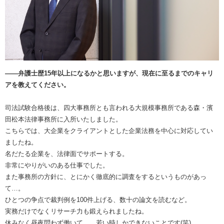
――弁護士歴15年以上になるかと思いますが、現在に至るまでのキャリ
アを教えてください。
司法試験合格後は、四大事務所とも言われる大規模事務所である森・濱
田松本法律事務所に入所いたしました。
こちらでは、大企業をクライアントとした企業法務を中心に対応してい
ましたね。
名だたる企業を、法律面でサポートする。
非常にやりがいのある仕事でした。
また事務所の方針に、とにかく徹底的に調査をするというものがあっ
て…。
ひとつの争点で裁判例を100件上げる、数十の論文を読むなど。
実務だけでなくリサーチ力も鍛えられましたね。
休みなく昼夜問わず働いて…。若い時しかできないことです(笑)。