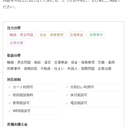
問題を今以上に広げないためにも、どうかお早めに。ぜひ私にご相談く
ださい。
注力分野
離婚・男女問題
借金・債務整理
交通事故
刑事事件
企業法務
取扱分野
離婚・男女問題
相続・遺言
交通事故
借金・債務整理
労働・雇用
刑事事件
債権回収
不動産・住まい
外国人・国際問題
企業法務
対応体制
カード利用可
分割払い利用可
初回面談無料
休日面談可
夜間面談可
電話相談可
WEB面談可
所属弁護士会