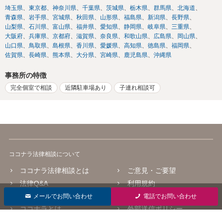
埼玉県
東京都
神奈川県
千葉県
茨城県
栃木県
群馬県
北海道
青森県
岩手県
宮城県
秋田県
山形県
福島県
新潟県
長野県
山梨県
石川県
富山県
福井県
愛知県
静岡県
岐阜県
三重県
大阪府
兵庫県
京都府
滋賀県
奈良県
和歌山県
広島県
岡山県
山口県
鳥取県
島根県
香川県
愛媛県
高知県
徳島県
福岡県
佐賀県
長崎県
熊本県
大分県
宮崎県
鹿児島県
沖縄県
事務所の特徴
完全個室で相談
近隣駐車場あり
子連れ相談可
ココナラ法律相談について
ココナラ法律相談とは
ご意見・ご要望
法律Q&A
利用規約
法律相談コラム
プライバシーポリシー
メールでお問い合わせ
電話でお問い合わせ
ココナラとは
外部送信ポリシー
よくあるご質問
掲載をご検討の弁護士の方