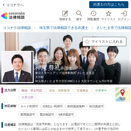
弁護士の方はこちら
ココナラへ
投稿する
探す
閲覧履歴
マイリスト
ログイン
ココナラ法律相談
埼玉県で法律相談できる弁護士
さいたま市で法律相
マイリストに入れる
かみお たかひろ
神尾 尊礼
弁護士
東京スタートアップ法律事務所 さいたま支店
大宮駅
埼玉県
さいたま市大宮区仲町1-1-1 大宮タウンビル702号室
注力分野
離婚・男女問題
借金・債務整理
交通事故
刑事事件
企業法務
対応体制
カード利用可
分割払い利用可
初回面談無料
休日面談可
夜間面談可
電話相談可
WEB面談可
法律相談は「完全予約制」となります。お電話ですぐにご質問や弁護士と話し
注意補足
たいという要望には応じかねますので何卒ご了承下さい。(※要予約で当日中