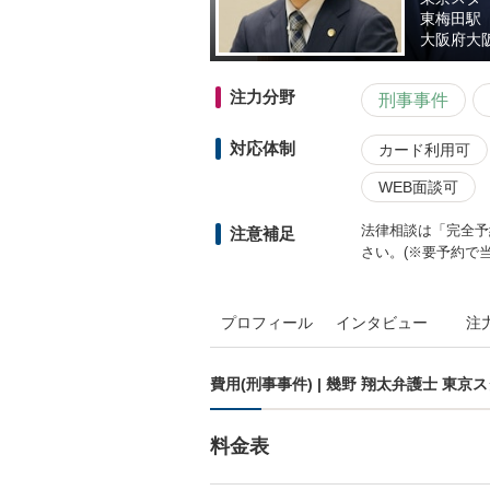
東梅田駅
大阪府
大
注力分野
刑事事件
対応体制
カード利用可
WEB面談可
法律相談は「完全予
注意補足
さい。(※要予約で
プロフィール
インタビュー
注
費用(刑事事件) | 幾野 翔太弁護士 東
料金表