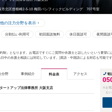
阪市北区曾根崎2-5-10 梅田パシフィックビルディング 707号室
他の注力分野を表示
分割払い利用可
初回面談無料
休日面談可
夜間面談
約制」となります。お電話ですぐにご質問や弁護士と話したいという要望に
当日中の弁護士相談には対応しています。)英語・中国語による対応も可能で
力分野
事例紹介
アクセス
料金表
電
05
京スタートアップ法律事務所 大阪支店
※お電
えい