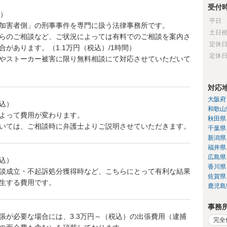
受付
間）
平日
加害者側」の刑事事件を専門に扱う法律事務所です。
土日
らのご相談など、ご状況によっては有料でのご相談を案内さ
定休
合があります。（1.1万円（税込）/1時間）
定休
やストーカー被害に限り無料相談にて対応させていただいて
対応
大阪府
税込）
和歌山
よって費用が変わります。
秋田県
いては、ご相談時に弁護士よりご説明させていただきます。
千葉県
新潟県
福井県
広島県
税込）
香川県
談成立・不起訴処分獲得時など、こちらにとって有利な結果
佐賀県
生する費用です。
鹿児島
事務
張が必要な場合には、3.3万円～（税込）の出張費用（逮捕
完全