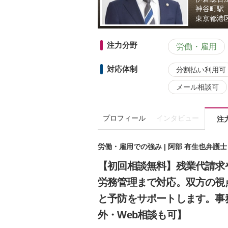
神谷町駅
東京都
港
注力分野
労働・雇用
対応体制
分割払い利用可
メール相談可
プロフィール
インタビュー
注
労働・雇用での強み | 阿部 有生也弁護
【初回相談無料】残業代請求
労務管理まで対応。双方の視
と予防をサポートします。事
外・Web相談も可】