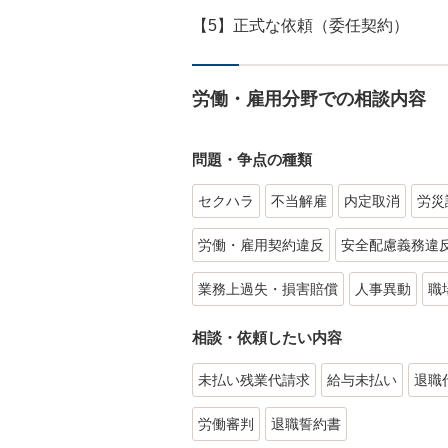
【5】正式な依頼（委任契約）
労働・雇用分野での相談内容
問題・争点の種類
セクハラ
不当解雇
内定取消
労災
労働・雇用契約違反
安全配慮義務違
業務上過失・損害賠償
人事異動
職
相談・依頼したい内容
未払い残業代請求
給与未払い
退職
労働審判
退職誓約書