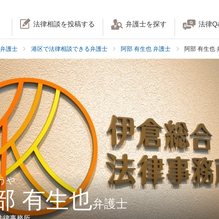
法律相談を投稿する
弁護士を探す
法律Q
弁護士
港区で法律相談できる弁護士
阿部 有生也 弁護士
阿部 有生也
うや
部 有生也
弁護士
法律事務所