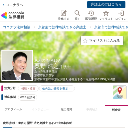
弁護士の方はこちら
ココナラへ
投稿する
探す
閲覧履歴
マイリスト
ログイン
ココナラ法律相談
京都府で法律相談できる弁護士
京都市で法律相談で
マイリストに入れる
あわの ひろゆき
粟野 浩之
弁護士
あわの法律事務所
京都市役所前駅
京都府
京都市中京区河原町通御池下る下丸屋町403 FISビル2階
注力分野
相続・遺言
他の注力分野を表示
対応体制
WEB面談可
プロフィール
インタビュー
注力分野
事例紹介
料金表
費用(相続・遺言) | 粟野 浩之弁護士 あわの法律事務所