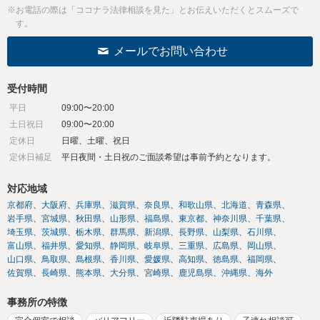
※お電話の際は「ココナラ法律相談を見た」とお伝えいただくとスムーズで
す。
メールでお問い合わせ
受付時間
平日
09:00〜20:00
土日祝日
09:00〜20:00
定休日
日曜、土曜、祝日
定休日補足
平日夜間・土日祝のご面談希望は事前予約となります。
対応地域
京都府
大阪府
兵庫県
滋賀県
奈良県
和歌山県
北海道
青森県
岩手県
宮城県
秋田県
山形県
福島県
東京都
神奈川県
千葉県
埼玉県
茨城県
栃木県
群馬県
新潟県
長野県
山梨県
石川県
富山県
福井県
愛知県
静岡県
岐阜県
三重県
広島県
岡山県
山口県
鳥取県
島根県
香川県
愛媛県
高知県
徳島県
福岡県
佐賀県
長崎県
熊本県
大分県
宮崎県
鹿児島県
沖縄県
海外
事務所の特徴