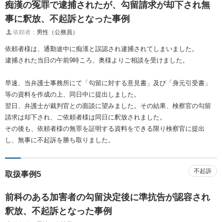
痴漢の冤罪で逮捕されたが、勾留請求が却下され無
事に釈放、不起訴となった事例
依頼者：
男性（公務員）
依頼者様は、通勤途中に痴漢と誤認され逮捕されてしまいました。
逮捕された当日の午前9時ころ、奥様よりご相談を受けました。
早速、当弁護士事務所にて「勾留に対する意見書」及び「身元引受書」
等の資料を作成の上、同日中に提出しました。
翌日、弁護士が裁判官との面談に望みました。その結果、検察官の勾留
請求は却下され、ご依頼者様は同日に釈放されました。
その後も、依頼者様の無罪を証明する資料をできる限り検察官に提出
し、無事に不起訴を勝ち取りました。
不起訴
取扱事例5
前科のある加害者の勾留決定後に準抗告が認容され
釈放、不起訴となった事例