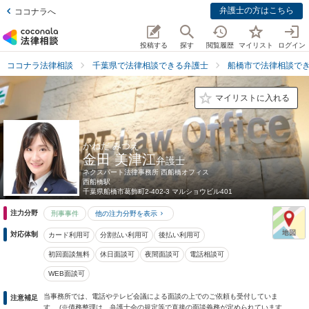
弁護士の方はこちら
ココナラへ
投稿する
探す
閲覧履歴
マイリスト
ログイン
ココナラ法律相談
千葉県で法律相談できる弁護士
船橋市で法律相談で
マイリストに入れる
かねだ みつえ
金田 美津江
弁護士
ネクスパート法律事務所 西船橋オフィス
西船橋駅
千葉県
船橋市葛飾町2-402-3 マルショウビル401
注力分野
刑事事件
他の注力分野を表示
対応体制
カード利用可
分割払い利用可
後払い利用可
初回面談無料
休日面談可
夜間面談可
電話相談可
WEB面談可
当事務所では、電話やテレビ会議による面談の上でのご依頼も受付していま
注意補足
す。 (※債務整理は、弁護士会の規定等で直接の面談義務が定められています