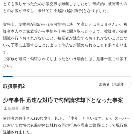
とても激しかったため示談交渉は難航しましたが、最終的に被害者の方
との示談が成立し、最終的に不起訴(起訴猶予)となりました。
実務上、準抗告が認められる可能性は決して高いとは言えませんが、被
疑者本人やご家族等から事情を丁寧に聞き取ったうえで、被疑者が証拠
隠滅を行うおそれがないこと、被疑者が逃亡するおそれがないことにつ
いて丁寧に主張することによって準抗告が認められることも多々ありま
す。
ご家族が逮捕・勾留されてしまったという場合には、是非一度ご相談下
さい。
加害者（未成年）
取扱事例2
少年事件 迅速な対応で勾留請求却下となった事案
依頼者：
男性
依頼者の息子さん(10代少年、以下、「少年」と言います。)が、スーパー
において女性の衣服や体に触れる等の行為を理由に警察によって現行犯
逮捕されました。