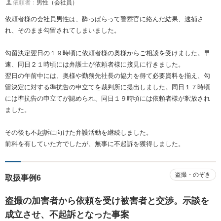
依頼者：
男性（会社員）
依頼者様の会社員男性は、酔っぱらって警察官に絡んだ結果、逮捕さ
れ、そのまま勾留されてしまいました。
勾留決定翌日の１９時頃に依頼者様の奥様からご相談を受けました。早
速、同日２１時頃には弁護士が依頼者様に接見に行きました。
翌日の午前中には、奥様や勤務先社長の協力を得て必要資料を揃え、勾
留決定に対する準抗告の申立てを裁判所に提出しました。同日１７時頃
には準抗告の申立てが認められ、同日１９時頃には依頼者様が釈放され
ました。
その後も不起訴に向けた弁護活動を継続しました。
前科を有していた方でしたが、無事に不起訴を獲得しました。
盗撮・のぞき
取扱事例6
盗撮の加害者から依頼を受け被害者と交渉。示談を
成立させ、不起訴となった事案