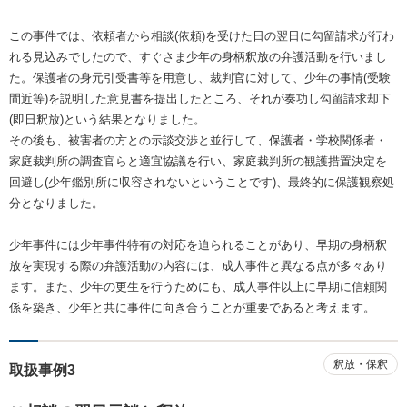
この事件では、依頼者から相談(依頼)を受けた日の翌日に勾留請求が行わ
れる見込みでしたので、すぐさま少年の身柄釈放の弁護活動を行いまし
た。保護者の身元引受書等を用意し、裁判官に対して、少年の事情(受験
間近等)を説明した意見書を提出したところ、それが奏功し勾留請求却下
(即日釈放)という結果となりました。
その後も、被害者の方との示談交渉と並行して、保護者・学校関係者・
家庭裁判所の調査官らと適宜協議を行い、家庭裁判所の観護措置決定を
回避し(少年鑑別所に収容されないということです)、最終的に保護観察処
分となりました。
少年事件には少年事件特有の対応を迫られることがあり、早期の身柄釈
放を実現する際の弁護活動の内容には、成人事件と異なる点が多々あり
ます。また、少年の更生を行うためにも、成人事件以上に早期に信頼関
係を築き、少年と共に事件に向き合うことが重要であると考えます。
釈放・保釈
取扱事例3