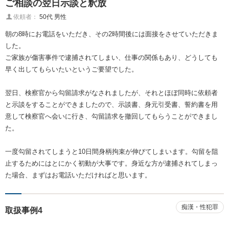
ご相談の翌日示談と釈放
依頼者：
50代 男性
朝の8時にお電話をいただき、その2時間後には面接をさせていただきま
した。
ご家族が傷害事件で逮捕されてしまい、仕事の関係もあり、どうしても
早く出してもらいたいというご要望でした。
翌日、検察官から勾留請求がなされましたが、それとほぼ同時に依頼者
と示談をすることができましたので、示談書、身元引受書、誓約書を用
意して検察官へ会いに行き、勾留請求を撤回してもらうことができまし
た。
一度勾留されてしまうと10日間身柄拘束が伸びてしまいます。勾留を阻
止するためにはとにかく初動が大事です。身近な方が逮捕されてしまっ
た場合、まずはお電話いただければと思います。
痴漢・性犯罪
取扱事例4