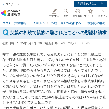
弁護士の方はこちら
ココナラへ
投稿する
探す
閲覧履歴
マイリスト
ログイン
ココナラ法律相談
法律Q&A
相続・遺言の法律Q&A
家族間の相続ト
父親の相続で親族に騙されたことへの慰謝料請求
公開日時：
2025年8月17日 20:39
更新日時：
2025年8月20日 20:40
昨年、親の離婚以来離れていた父親のもとに行くと父親は最近亡く
なり貯金も現金も何も無く､元気なうちに全て同居してる親族へあげ
ると言うので貰った｡なので私の取り分は何も無いと伝えられまし
た。通帳や印鑑のありかもそのため教えてはもらってませんでし
た。では借金はないのか？心配だと言うとそんなものはしてないか
ら貯金も借金も無いと言われなら念の為相続放棄とか家庭裁判所行
く方がよいか聞くと笑われて何もすることは無いと言われたのです
が、実際は父親の意識不明の間に定期貯金と死後に預金が引き出さ
れていました｡ボケて居たのは半年以上前でその間はATMから引き出
しあり(父はボケて外出禁止です)

それと半年前からボケていた父親はその説明をした親族が経営する