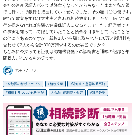
会社の連帯保証人ボケて以降亡くなってからもなったままで私が銀
行に行くまで銀行も把握していませんでした。その額は〇〇億です｡
銀行で放棄をすれば大丈夫と言われ相続放棄しましたが、信じて銀
行を探さなければ多額の連帯保証人になるとこでした。経営者でそ
の事実を知っていて隠していたことと預金を引き出していたことそ
の他にもあるのですが、親族2人から騙し取られた170万と慰謝料を
合わせて2人から合計300万請求するのは妥当ですか？

ちなみに今持ってる証明は認知機能低下の診断書と通帳の記録と年
間収入がわかるもの等です。
花子さん さん
家族間の相続トラブル
相続放棄
認知症・意思疎通不能
相続トラブルの代理交渉
相続財産調査・鑑定
遺産分割