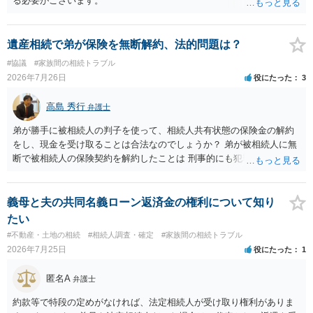
る必要がございます。
遺産相続で弟が保険を無断解約、法的問題は？
#協議
#家族間の相続トラブル
2026年7月26日
役にたった
3
高島 秀行
弁護士
弟が勝手に被相続人の判子を使って、相続人共有状態の保険金の解約
をし、現金を受け取ることは合法なのでしょうか？ 弟が被相続人に無
断で被相続人の保険契約を解約したことは 刑事的にも犯罪となる可能
性があり、民事的には無効だと思います。 保険会社で解約の際に提出
された書類のコピーを取得して、弁護士に面談で詳しい事情を話して
相談 されたら良いと思います。
義母と夫の共同名義ローン返済金の権利について知り
たい
#不動産・土地の相続
#相続人調査・確定
#家族間の相続トラブル
2026年7月25日
役にたった
1
匿名A
弁護士
約款等で特段の定めがなければ、法定相続人が受け取り権利がありま