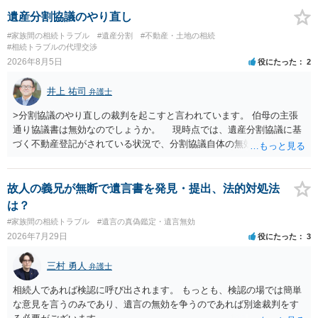
できない、という意味でした。
遺産分割協議のやり直し
#家族間の相続トラブル
#遺産分割
#不動産・土地の相続
#相続トラブルの代理交渉
2026年8月5日
役にたった
2
井上 祐司
弁護士
>分割協議のやり直しの裁判を起こすと言われています。 伯母の主張
通り協議書は無効なのでしょうか。 現時点では、遺産分割協議に基
づく不動産登記がされている状況で、分割協議自体の無効を裁判所が
認めたわけではないので、分割協議の効力に影響はありません。 先
方の訴訟の主張及び立証次第ですが、 ・御祖母様の認知能力に関する
医師の意見書、筆跡鑑定 が提出されればその効力が否定される可能性
故人の義兄が無断で遺言書を発見・提出、法的対処法
はありますが、 ・伯母様自身が分割協議に加わっていること ・御祖母
は？
様の意に反する遺産分割協議を行う実益が誰にあったかの立証が困難
#家族間の相続トラブル
#遺言の真偽鑑定・遺言無効
であること からすると、実際に遺産分割協議の効力が否定される可能
2026年7月29日
役にたった
3
性はそれほど高くない（立証のハードルは非常に高い）ということが
言えると思います。
三村 勇人
弁護士
相続人であれば検認に呼び出されます。 もっとも、検認の場では簡単
な意見を言うのみであり、遺言の無効を争うのであれば別途裁判をす