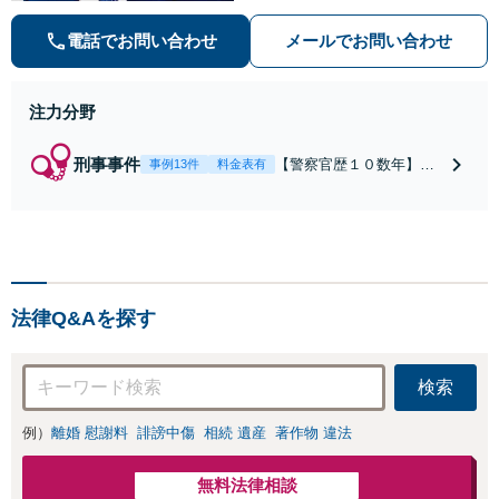
を強みに、相続問題、交通事故や離
婚などの民事から刑事事件まで幅広
電話でお問い合わせ
メールでお問い合わせ
く支援【完全個室】
注力分野
刑事事件
【警察官歴１０数年】
事例13件
料金表有
【元警部補】夜間・休日
でも即対応！【即日接
見】呼び出し直後や逮捕
直後の対応により不起
訴・身柄釈放実績多数！
捜査経験を活かした先回
法律Q&Aを探す
りのサポートが強み。高
い交渉力で示談成立へ尽
力。少年事件／告訴・告
検索
発の経験多数有り
例）
離婚 慰謝料
誹謗中傷
相続 遺産
著作物 違法
無料法律相談