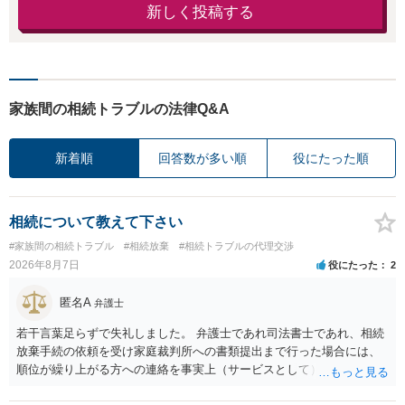
新しく投稿する
家族間の相続トラブルの法律Q&A
新着順
回答数が多い順
役にたった順
相続について教えて下さい
#家族間の相続トラブル
#相続放棄
#相続トラブルの代理交渉
2026年8月7日
役にたった
2
匿名A
弁護士
若干言葉足らずで失礼しました。 弁護士であれ司法書士であれ、相続
放棄手続の依頼を受け家庭裁判所への書類提出まで行った場合には、
順位が繰り上がる方への連絡を事実上（サービスとして）行うことは
あります。その「連絡」だけを弁護士が業務としてお受けすることは