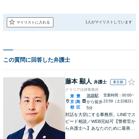
1人が
マイリストしています
マイリストに入れる
この質問に回答した弁護士
藤本 顯人
弁護士
東京都
クラリア法律事務所
池袋駅
営業時間：00:00~
東
豊
23:59（土日祝日）
京
島
から徒歩
|
都
区
5分
対話を大切にする事務所。LINEでス
ピード相談／WEB完結可【警察官か
ら弁護士へ】あなたのために最善の
解決を目指します。洞察力と交渉力