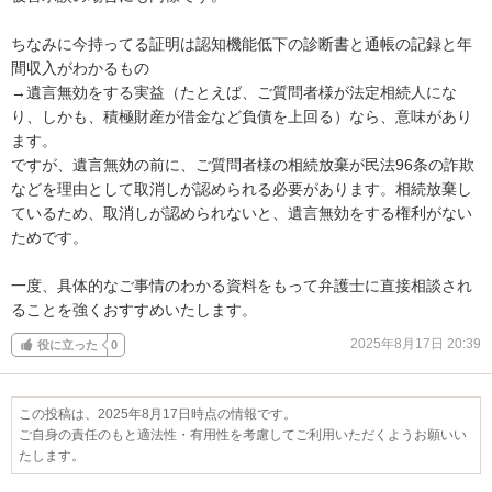
ちなみに今持ってる証明は認知機能低下の診断書と通帳の記録と年
間収入がわかるもの

→遺言無効をする実益（たとえば、ご質問者様が法定相続人にな
り、しかも、積極財産が借金など負債を上回る）なら、意味があり
ます。

ですが、遺言無効の前に、ご質問者様の相続放棄が民法96条の詐欺
などを理由として取消しが認められる必要があります。相続放棄し
ているため、取消しが認められないと、遺言無効をする権利がない
ためです。

一度、具体的なご事情のわかる資料をもって弁護士に直接相談され
ることを強くおすすめいたします。
2025年8月17日 20:39
役に立った
0
この投稿は、2025年8月17日時点の情報です。
ご自身の責任のもと適法性・有用性を考慮してご利用いただくようお願いい
たします。