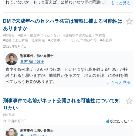
れていないか，もっと言えば，公然わいせつ罪の問題にならないかの
話だと思います。 公然わいせつ罪では，まず，公然性が必要です。 公
然性は，不特定又は多数の方が認識できる状態か否かで判断されま
す。 本件は，車の中という閉鎖された空間で行っており，不特定又は
DMで未成年へのセクハラ発言は警察に捕まる可能性は
多数の方が認識するのは困難な状態ですから，公然性はないと思いま
ありますか
す。 また，意図的に示そうとする故意が必要ですが，本件では，通過
#加害者
#前科・前歴をつけたくない
#逮捕や勾留の阻止・準抗告
する車両があると服を着ている（わいせつな状態をなくしている）の
#逮捕による解雇・退学回避
#児童ポルノ・わいせつ物頒布等
#不起訴
ですから，むしろ見られないようにしており，故意が認められること
2026年8月7日
はありません。 以上より，公然わいせつ罪には該当しませんから，捜
刑事事件に強い弁護士
査の対象になることはありません。 警察から連絡がくることもないで
奥村 徹
弁護士
しょう。 【質問２】 見せようと思っていないことは，服を着たりする
行為から明らかです。したがいまして，注意を受けることさえありま
青少年条例違反（わいせつ行為 わいせつな行為を教える行為）が検
せん。まして，刑罰として罰せられることもありません。 【質問３】
討されると思いますが、地域性があるので、地元の弁護士に条例を調
以上のように犯罪の嫌疑が否定されますから，逮捕勾留される可能性
べてもらう必要があります。
はありません。その理由がないのです。 【質問４】 起訴猶予は，犯罪
が成立することが前提ですので，不起訴とする理由としても前提を欠
いています。不起訴にするにしても，不起訴の可能性はありません。
刑事事件で名前がネット公開される可能性について知
あえて不起訴の理由を挙げるなら，「嫌疑不十分」か「嫌疑なし」で
りたい
す。
#加害者
2026年8月7日
役にたった
1
刑事事件に強い弁護士