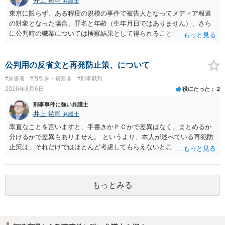
井上 祐司
弁護士
東京に限らず、ある程度の規模の事件で被告人となってメディア報道
の対象となった場合、罪名と年齢（生年月日ではありません）、さら
に公判時の職業については検察結果として得られることが通常です。
公判用の反省文と再発防止策、について
#加害者
#万引き・窃盗罪
#刑事裁判
2026年8月6日
役にたった
2
刑事事件に強い弁護士
井上 祐司
弁護士
率直なことを言いますと、手書きかＰＣかで差異はなく、まとめるか
分けるかで差異もありません。 というより、本人が述べている再犯防
止策は、それだけではほとんど考慮してもらえないと思った方が良い
です。 提出するのであれば、 ・具体的に自身が受けているプログラム
やカウンセリング・治療の内容 ・利用している再犯防止策（例えば保
護観察所と連携した職業支援の内容や具体的な就労・監督状況） ・監
もっとみる
督者の証言 など、証拠で担保された客観性と実現可能性があるもので
なければあまり意味がありません。 もともと執行猶予が狙える事案で
あれば本人の反省の言葉だけで十分であり、実刑となるか微妙な事案
では、本人が再発防止策をいくら述べてもほとんど効果は望めないと