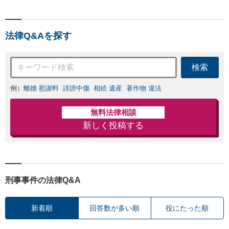
りなし／相談回数無制限／
低コストではじめられるサ
ブスク型企業法務。経験豊
法律Q&Aを探す
富な弁護士が丁寧に対応。
【神田駅4分】
検索
例）
離婚 慰謝料
誹謗中傷
相続 遺産
著作物 違法
無料法律相談
新しく投稿する
刑事事件の法律Q&A
新着順
回答数が多い順
役にたった順