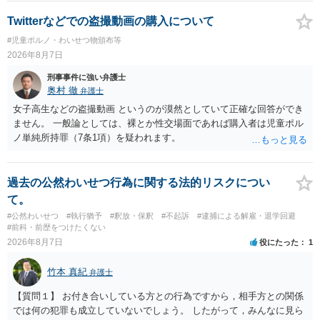
Twitterなどでの盗撮動画の購入について
#児童ポルノ・わいせつ物頒布等
2026年8月7日
刑事事件に強い弁護士
奥村 徹
弁護士
女子高生などの盗撮動画 というのが漠然としていて正確な回答ができ
ません。 一般論としては、裸とか性交場面であれば購入者は児童ポル
ノ単純所持罪（7条1項）を疑われます。
過去の公然わいせつ行為に関する法的リスクについ
て。
#公然わいせつ
#執行猶予
#釈放・保釈
#不起訴
#逮捕による解雇・退学回避
#前科・前歴をつけたくない
2026年8月7日
役にたった
1
竹本 真紀
弁護士
【質問１】 お付き合いしている方との行為ですから，相手方との関係
では何の犯罪も成立していないでしょう。 したがって，みんなに見ら