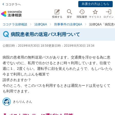
弁護士の方はこちら
ココナラへ
投稿する
探す
閲覧履歴
マイリスト
ログイン
ココナラ法律相談
法律Q&A
刑事事件の法律Q&A
法律Q&A「病院
病院患者用の送迎バス利用ついて
公開日時：
2019年8月30日 18:59
更新日時：
2019年8月30日 19:34
病院の患者用の無料送迎バスがあります。交通費を浮かせる為に患
者でないのに、私用で出かけるときに時々利用しています。往復で
週に１、2度くらい。運転手に顔を覚えられたようで、もしバレたら
今まで利用したぶんを概算で

請求されますか？

今のところ、そこのバスを利用するときは通院カードは見せなくて
も利用できます。
きらりん さん