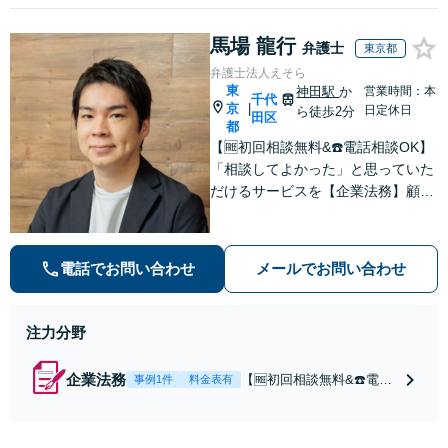
馬場 龍行
弁護士
東京都
弁護士法人えそら
東
神田駅
か
営業時間：本
千代
京
|
日定休日
ら徒歩2分
田区
都
【🆓初回相談無料&☎️電話相談OK】
「相談してよかった」と思っていた
だけるサービスを【企業法務】顧問
契約月額9,800円〜。低コスト・縛
りなし・相談回数無制限を叶えた企
業法務プラン
電話でお問い合わせ
メールでお問い合わせ
注力分野
企業法務
【🆓初回相談無料&☎️電話
事例1件
料金表有
相談OK】顧問契約月額9,8
00円〜｜顧問契約300社以
上の豊富な実績！契約の縛