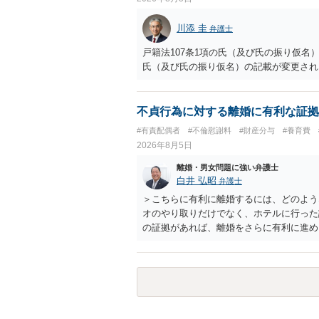
川添 圭
弁護士
戸籍法107条1項の氏（及び氏の振り仮
氏（及び氏の振り仮名）の記載が変更され
不貞行為に対する離婚に有利な証拠
#有責配偶者
#不倫慰謝料
#財産分与
#養育費
2026年8月5日
離婚・男女問題に強い弁護士
白井 弘昭
弁護士
＞こちらに有利に離婚するには、どのよう
オのやり取りだけでなく、ホテルに行った
の証拠があれば、離婚をさらに有利に進め
きると思われます。 ただし、不貞発覚後
がありますので、ご注意ください。 以上