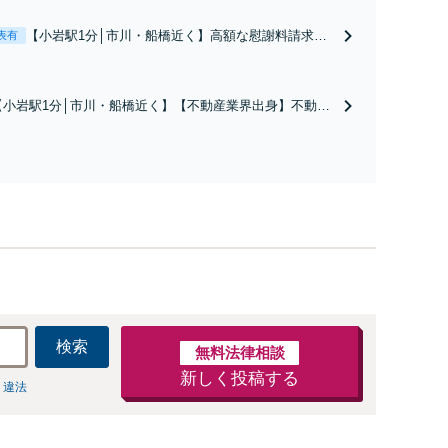
【小岩駅1分│市川・船橋近く】高額な慰謝料請求の
表有
回避、裁判提起前の和解、子の認知と養育費請求な
ど実績多数【不動産業界出身】知見を活かし、持ち
家の財産分与に対応！離婚に関するお悩みは、お気
【小岩駅1分│市川・船橋近く】【不動産業界出身】不動産
軽にご相談ください【メディア出演】【早朝・夜間
を含む複雑な相続の手続き、遺言書作成に強みあり！【江
対応可】
戸川区内出張サービス実施中】来所が難しい地域の皆さま
も、気兼ねなくお問い合わせください【メディア出演】
【早朝・夜間・休日対応可】
検索
無料法律相談
新しく投稿する
 違法