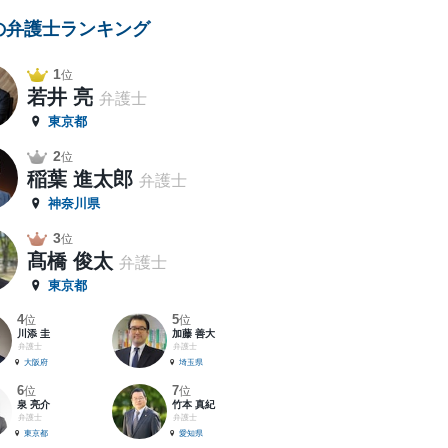
の弁護士ランキング
1
位
若井 亮
弁護士
東京都
2
位
稲葉 進太郎
弁護士
神奈川県
3
位
髙橋 俊太
弁護士
東京都
4
5
位
位
川添 圭
加藤 善大
弁護士
弁護士
大阪府
埼玉県
6
7
位
位
泉 亮介
竹本 真紀
弁護士
弁護士
東京都
愛知県