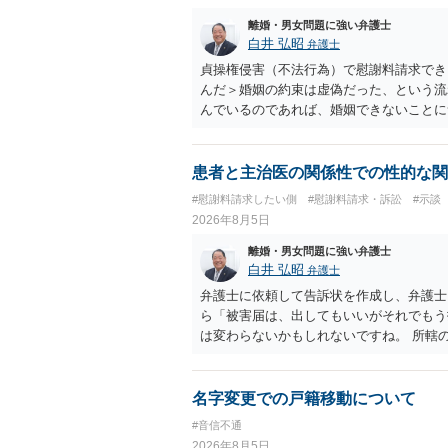
りません。見通し等を含め、弁護士へ相談
離婚・男女問題に強い弁護士
白井 弘昭
弁護士
貞操権侵害（不法行為）で慰謝料請求でき
んだ＞婚姻の約束は虚偽だった、という流
んでいるのであれば、婚姻できないことに
謝料は高額にならないように思われます。
患者と主治医の関係性での性的な関
#慰謝料請求したい側
#慰謝料請求・訴訟
#示談
2026年8月5日
離婚・男女問題に強い弁護士
白井 弘昭
弁護士
弁護士に依頼して告訴状を作成し、弁護士
ら「被害届は、出してもいいがそれでもう
は変わらないかもしれないですね。 所轄
ですが、実際に捜査をするのは、結局所轄
す。 一度、最寄りの「刑事に強い」とう
ご参考まで。
名字変更での戸籍移動について
#音信不通
2026年8月5日