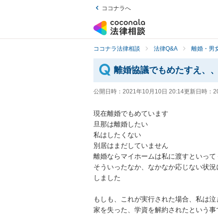
ココナラへ
ココナラ法律相談
法律Q&A
離婚・男
離婚協議でもめたすえ、
公開日時：
2021年10月10日 20:14
更新日時：
2
現在離婚でもめています

旦那は離婚したい

私はしたくない

別居はまだしていません

離婚ならマイホームは私に渡すといってく
そういったなか、なかなか応じない状況
しました

もしも、これが実行された場合、私は泣き
家を失った、学資を解約されたという事で