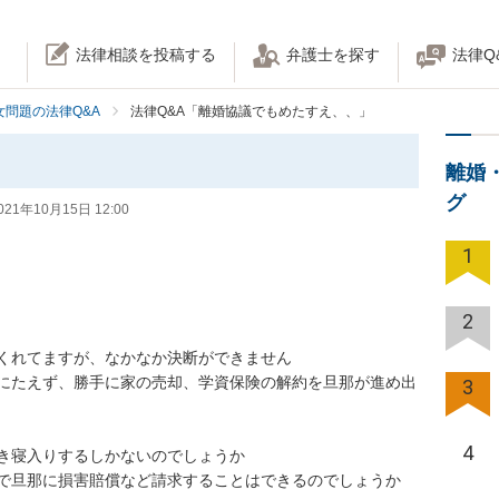
法律相談を投稿する
弁護士を探す
法律Q
女問題の法律Q&A
法律Q&A「離婚協議でもめたすえ、、」
、
離婚
グ
021年10月15日 12:00
1
2
れてますが、なかなか決断ができません

にたえず、勝手に家の売却、学資保険の解約を旦那が進め出
3
4
寝入りするしかないのでしょうか

旦那に損害賠償など請求することはできるのでしょうか
