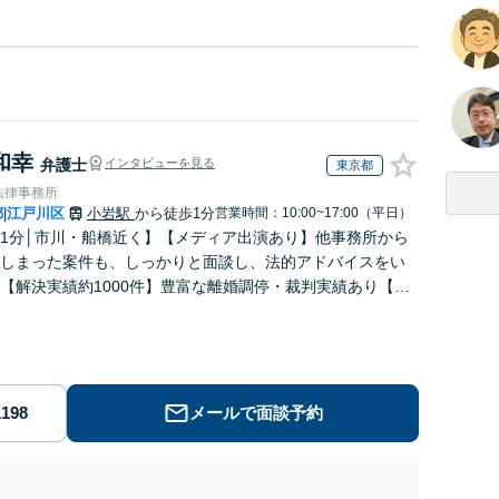
和幸
弁護士
インタビューを見る
東京都
法律事務所
都
江戸川区
小岩駅
から徒歩1分
営業時間：10:00~17:00（平日）
|
1分│市川・船橋近く】【メディア出演あり】他事務所から
しまった案件も、しっかりと面談し、法的アドバイスをい
【解決実績約1000件】豊富な離婚調停・裁判実績あり【不
出身】豊富な専門知識あり
メールで面談予約