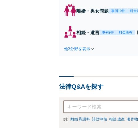
離婚・男女問題
事例10件
料金
相続・遺言
事例9件
料金表有
他3分野を表示
法律Q&Aを探す
例）
離婚 慰謝料
誹謗中傷
相続 遺産
著作物