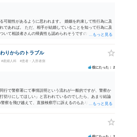
・依頼した方がよいと思います。
る可能性があるように思われます。 婚姻を約束して性行為に及
れであれば。 ただ、相手が結婚していることを知って行為に及
ついて相談者さんの帰責性も認められそうですので、あまり慰
 一度、最寄りの弁護士に相談してみてください。
わりからのトラブル
#産婦人科
#患者・入所者側
役にたった
2
同行で警察署にて事情説明という流れが一般的ですが、警察か
打切りにしてほしい」と言われているのでしたら、あまり結論
の警察を飛び越えて、直接検察庁に訴えるのもありかもしれない
だと思われますので、やはり結論は変わらないかもしれないで
たっている弁護士に相談してみてはいかがでしょうか。 以上、
役にたった
2