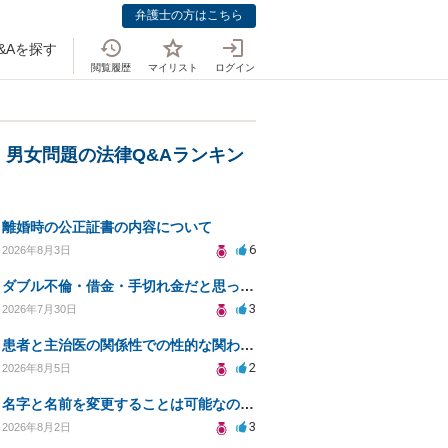
弁護士の方はこちら
&Aを探す
閲覧履歴
マイリスト
ログイン
・男女問題の法律Q&Aランキン
離婚時の公正証書の内容について
6
2026年8月3日
ダブル不倫・借金・手切れ金だと思っていたお金を1年後いまさら脅迫罪として通知書が来てまとめて請求
3
2026年7月30日
患者と主治医の関係性での性的な関わりからのトラブル
2
2026年8月5日
名字と名前を変更することは可能なのか？
3
2026年8月2日