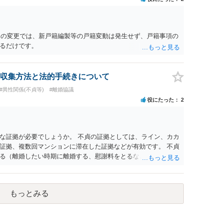
名）の変更では、新戸籍編製等の戸籍変動は発生せず、戸籍事項の
るだけです。
収集方法と法的手続きについて
#異性関係(不貞等)
#離婚協議
役にたった
2
な証拠が必要でしょうか。 不貞の証拠としては、ライン、カカ
証拠、複数回マンションに滞在した証拠などが有効です。 不貞
る（離婚したい時期に離婚する、慰謝料をとるなど）ことがで
、長期間同居を続けると、不貞を許したとの評価につながる場合
、ご参考まで。
もっとみる