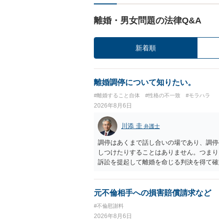
離婚・男女問題の法律Q&A
新着順
離婚調停について知りたい。
#離婚すること自体
#性格の不一致
#モラハラ
2026年8月6日
川添 圭
弁護士
調停はあくまで話し合いの場であり、調停
しつけたりすることはありません。つまり
訴訟を提起して離婚を命じる判決を得て確
するなら、夫が離婚に前向きになるような
ば、夫から「この条件なら離婚してもよい
いかもしれません）。ただ、離婚訴訟をし
元不倫相手への損害賠償請求など
れてしまいますので、注意する必要があり
#不倫慰謝料
淡々と調停不成立にして離婚訴訟で離婚原
2026年8月6日