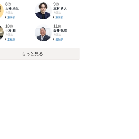
8
9
位
位
大橋 卓生
三村 勇人
弁護士
弁護士
東京都
東京都
10
11
位
位
小杉 和
白井 弘昭
弁護士
弁護士
京都府
愛知県
もっと見る