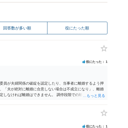
回答数が多い順
役にたった順
役にたった
1
委員が夫婦関係の破綻を認定したり、当事者に離婚するよう押
、「夫が絶対に離婚に合意しない場合は不成立になり」、離婚
定しなければ離婚はできません。 調停段階での離婚成立を希望
条件提示をする等、模索するほかありません（極端な話をいえ
」として提示された条件を全部丸呑みする、という方法しかな
たくないという考えを見透かされてしまうと、逆に足下を見ら
ます。 夫が離婚に抵抗する可能性が高いのであれば、むしろ
因を主張し、判決へ持っていく方が近道であることも少なくあ
役にたった
1