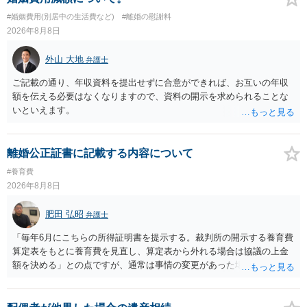
#婚姻費用(別居中の生活費など)
#離婚の慰謝料
2026年8月8日
外山 大地
弁護士
ご記載の通り、年収資料を提出せずに合意ができれば、お互いの年収
額を伝える必要はなくなりますので、資料の開示を求められることな
いといえます。
離婚公正証書に記載する内容について
#養育費
2026年8月8日
肥田 弘昭
弁護士
「毎年6月にこちらの所得証明書を提示する。裁判所の開示する養育費
算定表をもとに養育費を見直し、算定表から外れる場合は協議の上金
額を決める」との点ですが、通常は事情の変更があった場合に変更し
ますので妥当とまでは言えないかと思います。「養育費は当初予測出
来なかった事情の変更により双方協議の上増減出来る」と「通知義務
に勤務先」が含まれているので、私に収入が入った事は相手に通知が