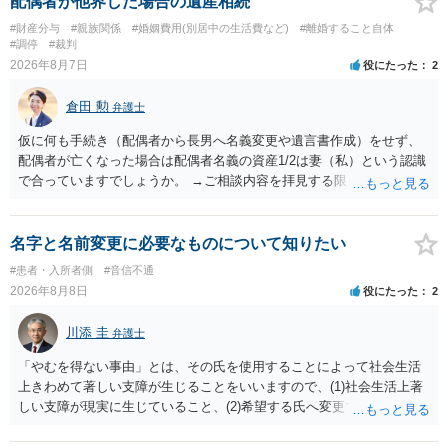
配偶者が他界した場合の遺産相続
行く事になり、上記のような文言が無くても養育費の見直しは適宜出
#財産分与
#親族関係
#婚姻費用(別居中の生活費など)
#離婚すること自体
来るかと思うのですが違うのでしょうか？との点はそのとおりかと思
#調停
#裁判
います。養育費は事情の変更があった場合に変更するので毎年見直す
2026年8月7日
役にたった
2
ことはあまりないです。ご参考にしてください。
倉田 勲
弁護士
仮に何も手続き（配偶者から長男へ名義変更や遺言書作成）をせず、
配偶者が亡くなった場合は配偶者名義の資産1/2は妻（私）という認識
で合っていますでしょうか。 →ご相談内容を拝見する限りでは、その
認識で合ってはいます。 なお、逆に１/２しか権利がないため、自宅を
完全に所有する場合は、他の相続人に対して自宅の評価額の１/２の代
償金の支払いが必要になります。
名字と名前変更に必要なものについて知りたい
#患者・入所者側
#音信不通
2026年8月8日
役にたった
2
川添 圭
弁護士
「やむを得ない事由」とは、その氏を使用することによって社会生活
上きわめて著しい支障が生じることをいいますので、(1)社会生活上著
しい支障が現実に生じていること、(2)希望する氏へ変更できればその
支障が解消できる（解消される）ことを、具体的な資料をもって説明
できるかどうかがポイントです。 記録中に現れた一切の事情が判断対