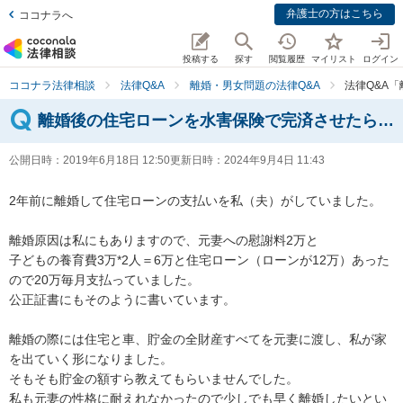
弁護士の方はこちら
ココナラへ
投稿する
探す
閲覧履歴
マイリスト
ログイン
ココナラ法律相談
法律Q&A
離婚・男女問題の法律Q&A
法律Q&A
離婚後の住宅ローンを水害保険で完済させたら…
公開日時：
2019年6月18日 12:50
更新日時：
2024年9月4日 11:43
2年前に離婚して住宅ローンの支払いを私（夫）がしていました。

離婚原因は私にもありますので、元妻への慰謝料2万と

子どもの養育費3万*2人＝6万と住宅ローン（ローンが12万）あった
ので20万毎月支払っていました。

公正証書にもそのように書いています。

離婚の際には住宅と車、貯金の全財産すべてを元妻に渡し、私が家
を出ていく形になりました。

そもそも貯金の額すら教えてもらいませんでした。

私も元妻の性格に耐えれなかったので少しでも早く離婚したいとい