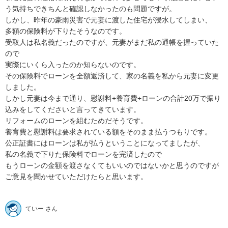
う気持ちできちんと確認しなかったのも問題ですが。

しかし、昨年の豪雨災害で元妻に渡した住宅が浸水してしまい、

多額の保険料が下りたそうなのです。

受取人は私名義だったのですが、元妻がまだ私の通帳を握っていた
ので

実際にいくら入ったのか知らないのです。

その保険料でローンを全額返済して、家の名義を私から元妻に変更
しました。

しかし元妻は今まで通り、慰謝料+養育費+ローンの合計20万で振り
込みをしてくださいと言ってきています。

リフォームのローンを組むためだそうです。

養育費と慰謝料は要求されている額をそのまま払うつもりです。

公正証書にはローンは私が払うということになってましたが、

私の名義で下りた保険料でローンを完済したので

もうローンの金額を渡さなくてもいいのではないかと思うのですが

ご意見を聞かせていただけたらと思います。

ていー さん