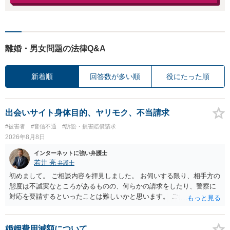
離婚・男女問題の法律Q&A
新着順
回答数が多い順
役にたった順
出会いサイト身体目的、ヤリモク、不当請求
#被害者
#音信不通
#訴訟・損害賠償請求
2026年8月8日
インターネットに強い弁護士
若井 亮
弁護士
初めまして。 ご相談内容を拝見しました。 お伺いする限り、相手方の
態度は不誠実なところがあるものの、何らかの請求をしたり、警察に
対応を要請するといったことは難しいかと思います。 ご参考になれば
幸いです。
婚姻費用減額について。