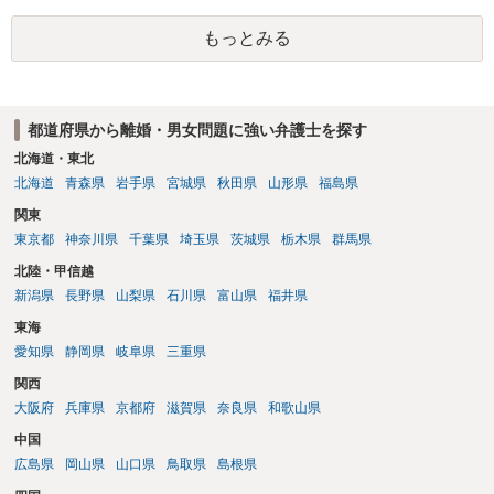
象ですので、上記(1)と(2)を説明できる資料は全て（ただし理路整然
もっとみる
に）提出することが必要になります。「フラッシュバック」とのこと
なので、例えば、医学上確立されているPTSDの診断基準に合致した説
明とそれに沿う資料の提出が必要になってくるように思います。 精神
的・心理的な理由の氏変更は様々な意味でハードルがかなり高く、弁
都道府県から離婚・男女問題に強い弁護士を探す
護士へ依頼しても苦労することが強く予想されるところです。、もし
本人申立てをお考えであれば、医学知識はもちろん法律知識も要求さ
北海道・東北
れますので、性急な申立てをせず、知識と資料をしっかりと揃えて、
北海道
青森県
岩手県
宮城県
秋田県
山形県
福島県
万全の体制で申立てに臨んだ方がよいと思われます。
関東
東京都
神奈川県
千葉県
埼玉県
茨城県
栃木県
群馬県
北陸・甲信越
新潟県
長野県
山梨県
石川県
富山県
福井県
東海
愛知県
静岡県
岐阜県
三重県
関西
大阪府
兵庫県
京都府
滋賀県
奈良県
和歌山県
中国
広島県
岡山県
山口県
鳥取県
島根県