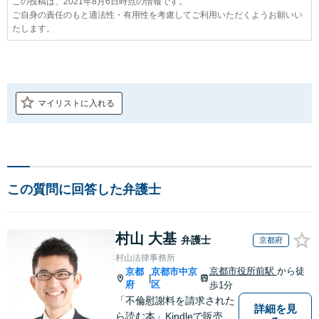
この投稿は、2021年8月6日時点の情報です。
ご自身の責任のもと適法性・有用性を考慮してご利用いただくようお願いい
たします。
マイリストに入れる
この質問に回答した弁護士
村山 大基
弁護士
京都府
村山法律事務所
京都市役所前駅
から徒
京都
京都市中京
|
府
区
歩1分
「不倫慰謝料を請求された
詳細を見
ら読む本」Kindleで販売