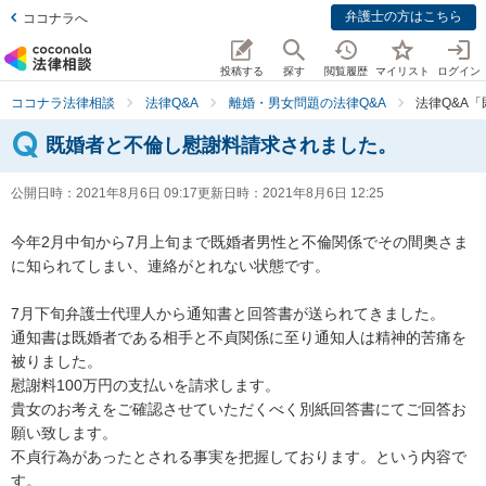
弁護士の方はこちら
ココナラへ
投稿する
探す
閲覧履歴
マイリスト
ログイン
ココナラ法律相談
法律Q&A
離婚・男女問題の法律Q&A
法律Q&A
既婚者と不倫し慰謝料請求されました。
公開日時：
2021年8月6日 09:17
更新日時：
2021年8月6日 12:25
今年2月中旬から7月上旬まで既婚者男性と不倫関係でその間奥さま
に知られてしまい、連絡がとれない状態です。

7月下旬弁護士代理人から通知書と回答書が送られてきました。

通知書は既婚者である相手と不貞関係に至り通知人は精神的苦痛を
被りました。

慰謝料100万円の支払いを請求します。

貴女のお考えをご確認させていただくべく別紙回答書にてご回答お
願い致します。

不貞行為があったとされる事実を把握しております。という内容で
す。
