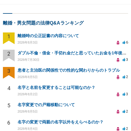
離婚・男女問題の法律Q&Aランキング
1
離婚時の公正証書の内容について
6
2026年8月3日
2
ダブル不倫・借金・手切れ金だと思っていたお金を1年後いまさら脅迫罪として通知書が来てまとめて請求
3
2026年7月30日
3
患者と主治医の関係性での性的な関わりからのトラブル
2
2026年8月5日
4
名字と名前を変更することは可能なのか？
3
2026年8月2日
5
名字変更での戸籍移動について
2
2026年8月5日
6
名字の変更で両親の名字以外をえらべるのか？
2
2026年8月4日