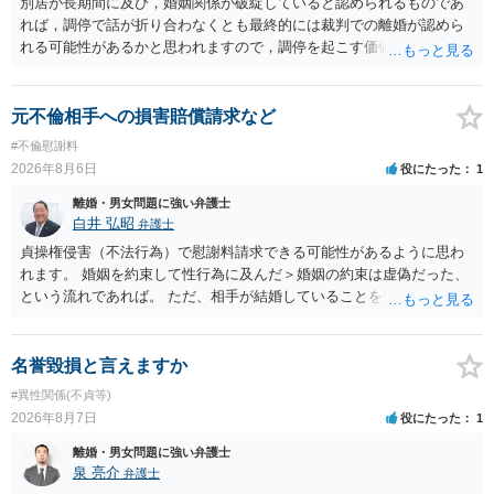
別居が長期間に及び，婚姻関係が破綻していると認められるものであ
れば，調停で話が折り合わなくとも最終的には裁判での離婚が認めら
れる可能性があるかと思われますので，調停を起こす価値はあるよう
に思われます。 もっとも，調停については，お互いの合意がない限り
は調停が成立するということはないため，相手が合意するメリットを
だしてでも調停で終わらせるよう努めるのか，裁判離婚を見据えて調
元不倫相手への損害賠償請求など
停での離婚に固執しないかいずれかの対応は必要となるかと思われま
#不倫慰謝料
す。 お一人で対応するのは難しい側面もありますので弁護士を立てる
2026年8月6日
役にたった
1
ことを検討されると良いかと思われます。
離婚・男女問題に強い弁護士
白井 弘昭
弁護士
貞操権侵害（不法行為）で慰謝料請求できる可能性があるように思わ
れます。 婚姻を約束して性行為に及んだ＞婚姻の約束は虚偽だった、
という流れであれば。 ただ、相手が結婚していることを知って行為に
及んでいるのであれば、婚姻できないことについて相談者さんの帰責
性も認められそうですので、あまり慰謝料は高額にならないように思
われます。 一度、最寄りの弁護士に相談してみてください。
名誉毀損と言えますか
#異性関係(不貞等)
2026年8月7日
役にたった
1
離婚・男女問題に強い弁護士
泉 亮介
弁護士