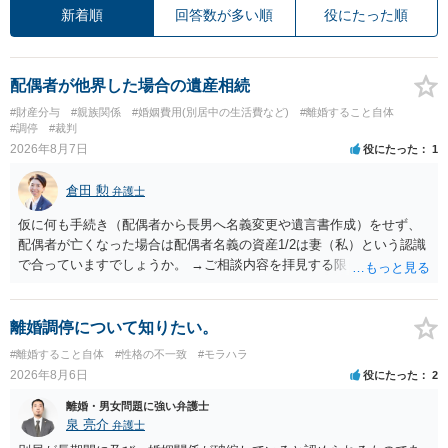
新着順
回答数が多い順
役にたった順
配偶者が他界した場合の遺産相続
#財産分与
#親族関係
#婚姻費用(別居中の生活費など)
#離婚すること自体
#調停
#裁判
2026年8月7日
役にたった
1
倉田 勲
弁護士
仮に何も手続き（配偶者から長男へ名義変更や遺言書作成）をせず、
配偶者が亡くなった場合は配偶者名義の資産1/2は妻（私）という認識
で合っていますでしょうか。 →ご相談内容を拝見する限りでは、その
認識で合ってはいます。 なお、逆に１/２しか権利がないため、自宅を
完全に所有する場合は、他の相続人に対して自宅の評価額の１/２の代
償金の支払いが必要になります。
離婚調停について知りたい。
#離婚すること自体
#性格の不一致
#モラハラ
2026年8月6日
役にたった
2
離婚・男女問題に強い弁護士
泉 亮介
弁護士