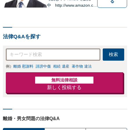
る
中 http://www.amazon.co.
jp/dp/B0FJCDXDNV
法律Q&Aを探す
検索
例）
離婚 慰謝料
誹謗中傷
相続 遺産
著作物 違法
無料法律相談
新しく投稿する
離婚・男女問題の法律Q&A