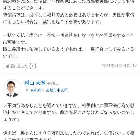
慰謝料を支払った場合、不倫関係にあった既婚者男性に対して求償
することができます。

求償請求は、必ずしも裁判である必要はありませんが、男性が求償
に応じない場合は、裁判を起こす必要があります。

一括で支払う場合に、今後一切連絡をしないなどの希望をすること
は可能です。

既に弁護士に依頼しているようであれば、一度打合せしてみると良
いです。
2021年8月6日 09:17
役に立った
1
村山 大基
弁護士
京都府
>
京都市中京区
＞不貞行為をしたとを認めていますが、相手側に共同不法行為で慰
謝料をと考えておりますが、裁判を起こさなければならないのでし
ょうか？

例えば、奥さんに１００万円支払ったのであれば、求償といって相
手に分担を請求できます。
