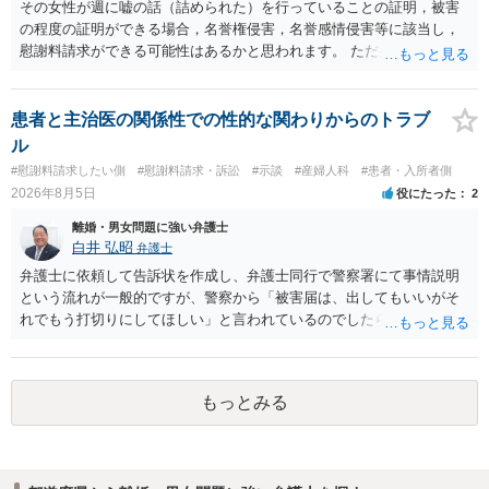
その女性が週に嘘の話（詰められた）を行っていることの証明，被害
の程度の証明ができる場合，名誉権侵害，名誉感情侵害等に該当し，
慰謝料請求ができる可能性はあるかと思われます。 ただ弁護士費用を
考えると費用倒れとなるリスクも考えられるため，慎重にご検討され
た方が良いでしょう。
患者と主治医の関係性での性的な関わりからのトラブ
ル
#慰謝料請求したい側
#慰謝料請求・訴訟
#示談
#産婦人科
#患者・入所者側
2026年8月5日
役にたった
2
離婚・男女問題に強い弁護士
白井 弘昭
弁護士
弁護士に依頼して告訴状を作成し、弁護士同行で警察署にて事情説明
という流れが一般的ですが、警察から「被害届は、出してもいいがそ
れでもう打切りにしてほしい」と言われているのでしたら、あまり結
論は変わらないかもしれないですね。 所轄の警察を飛び越えて、直接
検察庁に訴えるのもありかもしれないですが、実際に捜査をするの
は、結局所轄だと思われますので、やはり結論は変わらないかもしれ
もっとみる
ないです。 一度、最寄りの「刑事に強い」とうたっている弁護士に相
談してみてはいかがでしょうか。 以上、ご参考まで。