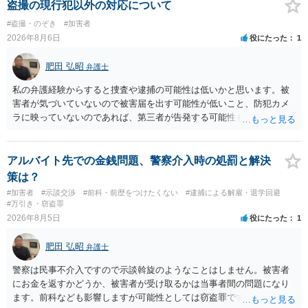
倒れ（回収しても全額弁護士費用となる）となる可能性が高いものと
盗撮の現行犯以外の対応について
予想します。 本人訴訟で進める場合には、すでに刑事手続が終了して
#盗撮・のぞき
#加害者
いる以上、相手方に資力がないことが多く回収できないケースが多い
2026年8月6日
役にたった
1
（そのため、刑事事件の手続き中に、不本意ではあっても加害者の身
体拘束と、処分待ちという状況を利用して、被害弁償を受けておくこ
肥田 弘昭
弁護士
とが有効である場合が多い）ことを考慮しておく必要があります。
私の弁護経験からすると捜査や逮捕の可能性は低いかと思います。被
害者が気づいていないので被害届を出す可能性が低いこと、防犯カメ
ラに映っていないのであれば、第三者が告発する可能性も低いこと、
証拠は削除されていることからです。但し、「電車内で携帯で対面に
座る女性を盗撮(全体像写真1枚と5秒程度の動画)してしまいました。下
着や胸など強調したものではありません。」とありますが、少なくと
アルバイト先での金銭問題、警察介入時の処罰と解決
も捜査段階では性的姿態等撮影罪の被疑事実で逮捕勾留されるケース
策は？
が私の弁護経験では多くなった印象です（最終的には不起訴ないし各
#加害者
#示談交渉
#前科・前歴をつけたくない
#逮捕による解雇・退学回避
都道府県の迷惑防止条例違反になることもあります）。2度としないこ
#万引き・窃盗罪
とをお勧めいたします。ご参考にしてください。
2026年8月5日
役にたった
1
肥田 弘昭
弁護士
警察は民事不介入ですので示談斡旋のようなことはしません。被害者
にお金を返すかどうか、被害者が受け取るかは当事者間の問題になり
ます。前科なども影響しますが可能性としては窃盗罪ですので、逮捕