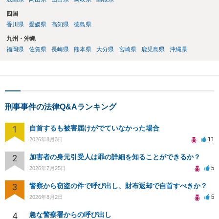
四国
香川県
愛媛県
高知県
徳島県
九州・沖縄
福岡県
佐賀県
長崎県
熊本県
大分県
宮崎県
鹿児島県
沖縄県
刑事事件の法律Q&Aランキング
1
自首するも被害届けがでていなかった場合
11
2026年8月3日
2
加害者の身元引受人は罪の詳細を知ることができるか？
5
2026年7月25日
3
警察から窃盗の件で呼び出し、財布返却で自首すべきか？
5
2026年8月2日
4
急な警察署からの呼び出し