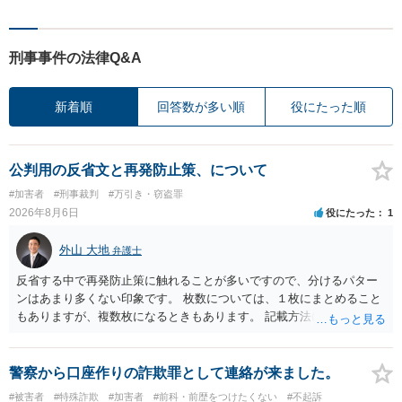
刑事事件の法律Q&A
新着順
回答数が多い順
役にたった順
公判用の反省文と再発防止策、について
#加害者
#刑事裁判
#万引き・窃盗罪
2026年8月6日
役にたった
1
外山 大地
弁護士
反省する中で再発防止策に触れることが多いですので、分けるパター
ンはあまり多くない印象です。 枚数については、１枚にまとめること
もありますが、複数枚になるときもあります。 記載方法については、
手書きかどうかで裁判官に与える印象が大きく変わることはないと思
います。 したがいまして、いずれも良いかと考えます。
警察から口座作りの詐欺罪として連絡が来ました。
#被害者
#特殊詐欺
#加害者
#前科・前歴をつけたくない
#不起訴