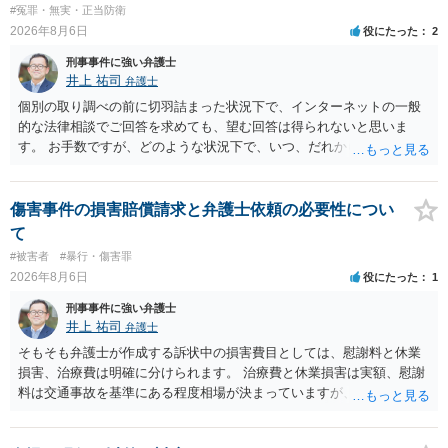
#冤罪・無実・正当防衛
2026年8月6日
役にたった
2
刑事事件に強い弁護士
井上 祐司
弁護士
個別の取り調べの前に切羽詰まった状況下で、インターネットの一般
的な法律相談でご回答を求めても、望む回答は得られないと思いま
す。 お手数ですが、どのような状況下で、いつ、だれからどのような
経緯で口座の提供を頼まれ開設したか、それによる詐欺等の収益がど
の程度だと聞いているのかということについて、お近くで詳細な法律
相談を受けられたうえで対処方法を探された方がよいと思われます。
傷害事件の損害賠償請求と弁護士依頼の必要性につい
一般論でいえば、任意取り調べの場合、ＩＣレコーダーを持参して取
て
り調べ内容を録音することは必須だと考えます。
#被害者
#暴行・傷害罪
2026年8月6日
役にたった
1
刑事事件に強い弁護士
井上 祐司
弁護士
そもそも弁護士が作成する訴状中の損害費目としては、慰謝料と休業
損害、治療費は明確に分けられます。 治療費と休業損害は実額、慰謝
料は交通事故を基準にある程度相場が決まっていますが、全治１０日
間の打撲であれば実際のところ１０～１５万円程度が相場だと思われ
ます。 そうすると、弁護士に依頼した場合はおそらく高い確率で費用