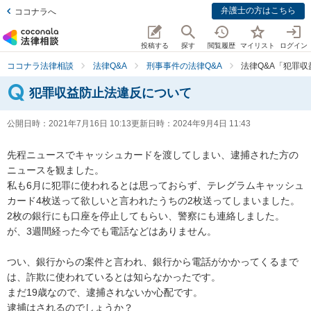
弁護士の方はこちら
ココナラへ
投稿する
探す
閲覧履歴
マイリスト
ログイン
ココナラ法律相談
法律Q&A
刑事事件の法律Q&A
法律Q&A「犯罪
犯罪収益防止法違反について
公開日時：
2021年7月16日 10:13
更新日時：
2024年9月4日 11:43
先程ニュースでキャッシュカードを渡してしまい、逮捕された方の
ニュースを観ました。

私も6月に犯罪に使われるとは思っておらず、テレグラムキャッシュ
カード4枚送って欲しいと言われたうちの2枚送ってしまいました。

2枚の銀行にも口座を停止してもらい、警察にも連絡しました。

が、3週間経った今でも電話などはありません。

つい、銀行からの案件と言われ、銀行から電話がかかってくるまで
は、詐欺に使われているとは知らなかったです。

まだ19歳なので、逮捕されないか心配です。

逮捕はされるのでしょうか？