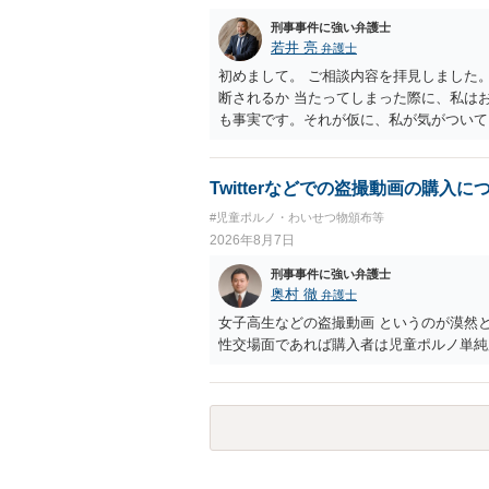
刑事事件に強い弁護士
若井 亮
弁護士
初めまして。 ご相談内容を拝見しました
断されるか 当たってしまった際に、私は
も事実です。それが仮に、私が気がついて
のでしょうか？ お伺いする限り、故意が
の可能性 この行為により、痴漢やその他
でしょうか？ 誤って当たってしまっただ
Twitterなどでの盗撮動画の購入に
らすると、この後に呼び出される可能性は
#児童ポルノ・わいせつ物頒布等
ほどの期間逮捕呼び出しの可能性があると
2026年8月7日
低いと思います。 連絡が来ることはない
刑事事件に強い弁護士
奥村 徹
弁護士
女子高生などの盗撮動画 というのが漠然
性交場面であれば購入者は児童ポルノ単純