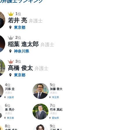
の弁護士ランキング
1
位
若井 亮
弁護士
東京都
2
位
稲葉 進太郎
弁護士
神奈川県
3
位
髙橋 俊太
弁護士
東京都
4
5
位
位
川添 圭
加藤 善大
弁護士
弁護士
大阪府
埼玉県
6
7
位
位
泉 亮介
竹本 真紀
弁護士
弁護士
東京都
愛知県
8
9
位
位