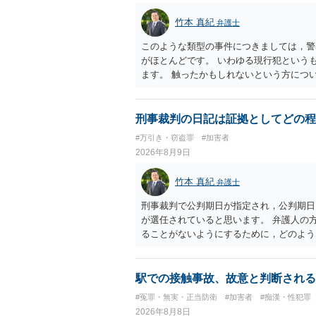
竹本 真紀
弁護士
このような類型の事件につきましては，警
がほとんどです。 いわゆる現行犯という
ます。 触ったかもしれないという方につ
断がされる（犯人性）が必要なのですが，
することができません。もちろん，常習性
すが，そのような方は，このような場所に
刑事裁判の日記は証拠としてどの程
よくわかるのですが，心配・不安を感じて
#万引き・窃盗罪
#加害者
性が特定されることはありません。したが
2026年8月9日
ら，相談者の場合は，大丈夫です。安心し
動き，女性への向かい方をみれば，酔って
竹本 真紀
弁護士
は，わかります。触る瞬間ではなくて，触
あれば，そのときだけふらついているわけ
刑事裁判で公判期日が指定され，公判期日
わけではありません。ですから，本件では
が選任されていると思います。 弁護人の
当たってしまった女性にも伝わっていたの
ることがないようにするために，どのよう
ので，防犯カメラの映像で決められること
す。そして，書いた内容は，被告人質問な
矛盾しないかだけの話です。 ②について
するわけではないかもしれませんが，「裁
います。 ③について ②がないので，③
るのであれば，本件について証拠も見て内
駅での接触事故、故意と判断される
す。 というわけで，本件は大丈夫ですか
せて進めるのが，裁判の観点では一番効果
#冤罪・無実・正当防衛
#加害者
#痴漢・性犯罪
てくださいね。それが一番大事です。
能力に影響する話ではなく情状に関しての
2026年8月8日