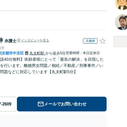
紳
弁護士
インタビューを見る
京都府
務所
府
京都市中京区
丸太町駅
から徒歩5分
営業時間：本日定休日
|
談40分無料】依頼者様にとって「最良の解決」を目指した
を行います。離婚男女問題／相続／不動産／刑事事件／い
問題などに対応しています【丸太町駅5分】
メールでお問い合わせ