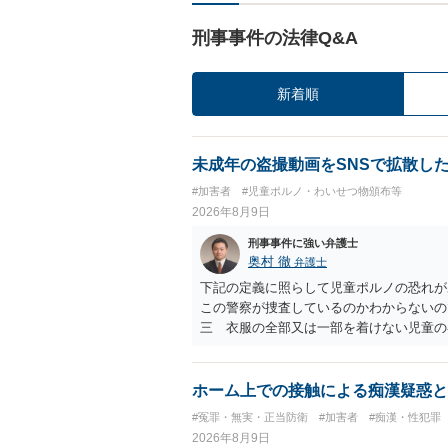
刑事事件の法律Q&A
新着順
未成年の盗撮動画をSNSで拡散し
#加害者
#児童ポルノ・わいせつ物頒布等
2026年8月9日
刑事事件に強い弁護士
奥村 徹
弁護士
下記の定義に照らして児童ポルノの恐れが
この警察が捜査しているのかわからないの
三 衣服の全部又は一部を着けない児童の
周辺部、臀でん部又は胸部をいう。）が露
又は刺激するもの
ホーム上での接触による痴漢疑惑と
#冤罪・無実・正当防衛
#加害者
#痴漢・性犯罪
2026年8月9日