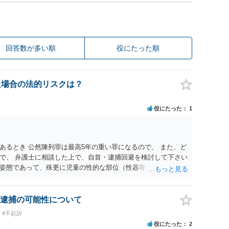
回答数が多い順
役にたった順
た場合の法的リスクは？
役にたった
1
あるとき 公然陳列罪は最高5年の重い罪になるので、 また、ど
で、 弁護士に相談した上で、自首・逮捕回避を検討して下さい
姿態であって、殊更に児童の性的な部位（性器等若しくはその
出され又は強調されているものであり、かつ、性欲を興奮させ
逮捕の可能性について
#不起訴
役にたった
2