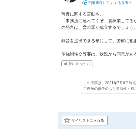
刑事事件に注力する弁護士
写真に関する言動や、

「事務所に連れてくぞ、裏稼業してる
の発言は、脅迫罪が成立するでしょう。
録音を提出できる形にして、警察に相談
準強制性交等罪は、状況から同意があ
役に立った
1
この投稿は、2021年7月6日時
ご自身の責任のもと適法性・有
マイリストに入れる