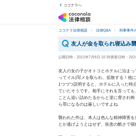
ココナラへ
ココナラ法律相談
法律Q&A
刑事事件の
友人が金を取られ寝込み
公開日時：
2021年7月6日 10:36
更新日時：
202
友人の女の子がオトコとホテルに泊まっ
ってイル)写メを取られ、拡散する！他に
1つづつ説明すると、ホテルに入った時
ていたそうです。相手にそれを言っても
ことん追い詰めたるからと逆に脅され怖
ら罪になるのは厳しいですよね

襲われた件は、本人は色んな精神障害を
とか逃げようとはせず、疾患の酷さで寝続