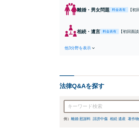
離婚・男女問題
【初
料金表有
「証
可能
ずに
相続・遺言
【初回面談
料金表有
連れ
ら突くべき
ます。遺産
他3分野を表示
【丸太町駅
法律Q&Aを探す
例）
離婚 慰謝料
誹謗中傷
相続 遺産
著作物