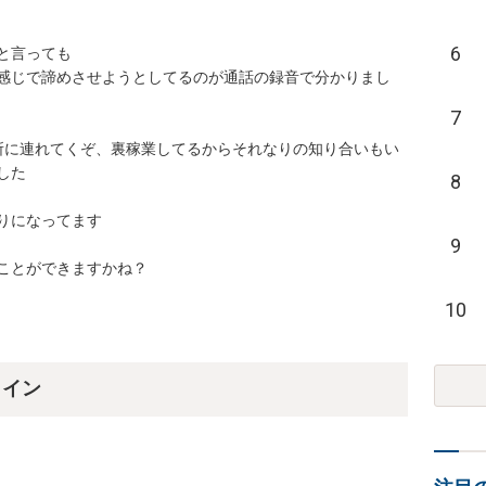
6
言っても

感じで諦めさせようとしてるのが通話の録音で分かりまし
7
所に連れてくぞ、裏稼業してるからそれなりの知り合いもい


8
なってます

9
とができますかね？  
10
ライン