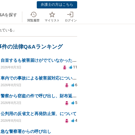
弁護士の方はこちら
&Aを探す
閲覧履歴
マイリスト
ログイン
れている」
事件の法律Q&Aランキング
自首するも被害届けがでていなかった場合
11
2026年8月3日
車内での事故による被害届対応についての相談
6
2026年8月5日
警察から窃盗の件で呼び出し、財布返却で自首すべきか？
5
2026年8月2日
公判用の反省文と再発防止策、について
4
2026年8月6日
急な警察署からの呼び出し