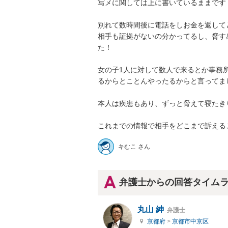
写メに関しては上に書いているままです

別れて数時間後に電話をしお金を返してと
相手も証拠がないの分かってるし、脅す
た！

女の子1人に対して数人で来るとか事務
るからとことんやったるからと言ってました
本人は疾患もあり、ずっと脅えて寝たきりに
これまでの情報で相手をどこまで訴えるこ
キむこ さん
弁護士からの回答タイム
丸山 紳
弁護士
京都府
>
京都市中京区