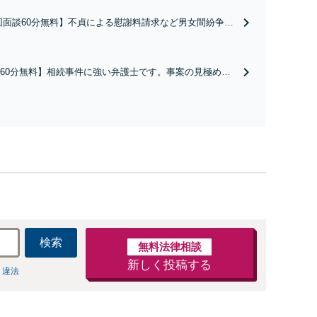
回面談60分無料】不貞による慰謝料請求など男女間紛争は
拠」が肝心です。有用な証拠を集めるためのアドバイスも
です。交渉がカギとなるケースも多数ありますので、諦め
弁護士へご相談ください【丸太町駅5分】【完全個室】【子
60分無料】相続事件に強い弁護士です。事案の見極めか
相談可】
ポイントを見出し、依頼者様の最大利益に向けて尽力し
分割や遺言書などお気軽にご相談ください【完全個室】
5分】
検索
無料法律相談
新しく投稿する
 違法