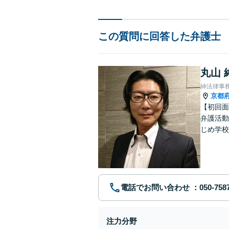
この質問に回答した弁護士
丸山 
紳法律事
京都
【初回面
弁護活動
じめ学校
電話でお問い合わせ
注力分野