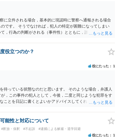
察に立件される場合，基本的に現認時に警察へ通報される場合
ものです。 そうでなければ，犯人の特定が困難になってしまい
いて，行為の判断がされる（事件性）とともに，誰の行為かの判
現認時に警察が臨場できる場合以外は，基本的に犯人性を特定
が顕著で，既に前科を有していて警察に把握されていれば別で
質問を掲げてくることはありません。心配・不安になることは
度役立つのか？
いる方は，警察に把握されていることがありませんので，犯人
って，自分が犯人であるとされることはないのです。ですか
役にたった
1
てください。それでは，①～③に答えます。 ①について 腕の
いて偶然の出来事か，意図的に偶然を装うように触ったのか
るまでの状況の方が重要です。酔っていてふらついていたので
ではありません。腕の振り方も，そのときだけ偶然大きくなる
を待っている状態なのだと思います。 そのような場合，弁護人
，意図的だと疑われることはないと思います。その雰囲気は，
方が，この事件の犯人として，今後，二度と同じような犯罪をす
でしょう。ですから大丈夫です。なお，故意は，主観面の話な
なことを日記に書くとよいかアドバイスしてくれると思いま
はありません。本人の話（故意を否認する話）が実際の状況と
どで活用されることになると思います。 裁判のためだけに記録
 犯人性が特定できませんから，逮捕や呼出の可能性はないと思
判において証拠として利用できる可能性があれば」と考えてい
はそもそもないことが前提なので，期間も考えなくて大丈夫で
容を把握している，弁護人の方と相談して書く内容を打ち合わ
可能性と対応について
ら，今後，同じような不安に襲われることがないように気をつけ
的だと思います。 適応障害で窃盗罪ということであれば，責任
#釈放・保釈
#不起訴
#逮捕による解雇・退学回避
話になると思いますので，弁護人の方と相談してみましょう。
役にたった
1