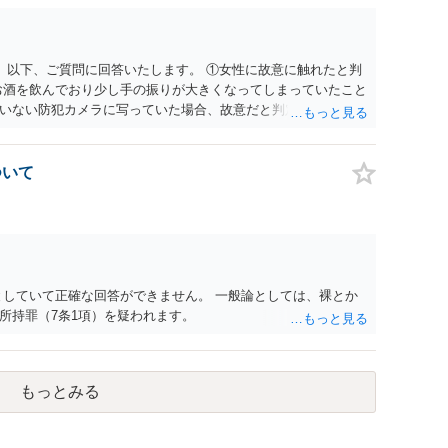
。 以下、ご質問に回答いたします。 ①女性に故意に触れたと判
お酒を飲んでおり少し手の振りが大きくなってしまっていたこと
いない防犯カメラに写っていた場合、故意だと判定されやすい
あると判断されることは無いかと思います。 ②逮捕、呼び出し
の犯罪を犯したとして、逮捕、呼び出しされる可能性はどれほど
けであり、さらにその場で女性等のアクションが無かったことか
ついて
極めて低いと思います。 ③逮捕呼び出しまでの期間 大体どれ
考えれば良いのでしょうか？ 逮捕や呼び出しの可能性は極めて
でしょう。
としていて正確な回答ができません。 一般論としては、裸とか
所持罪（7条1項）を疑われます。
もっとみる