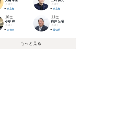
大橋 卓生
三村 勇人
弁護士
弁護士
東京都
東京都
10
11
位
位
小杉 和
白井 弘昭
弁護士
弁護士
京都府
愛知県
もっと見る