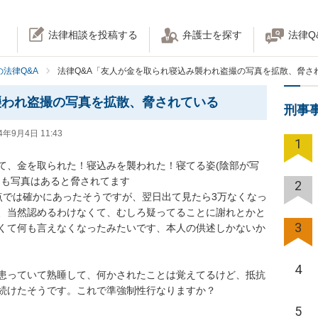
法律相談を投稿する
弁護士を探す
法律Q
法律Q&A
法律Q&A「友人が金を取られ寝込み襲われ盗撮の写真を拡散、脅さ
襲われ盗撮の写真を拡散、脅されている
刑事
4年9月4日 11:43
1
て、金を取られた！寝込みを襲われた！寝てる姿(陰部が写
も写真はあると脅されてます

2
点では確かにあったそうですが、翌日出て見たら3万なくなっ
、当然認めるわけなくて、むしろ疑ってることに謝れとかと
3
くて何も言えなくなったみたいです、本人の供述しかないか
4
患っていて熟睡して、何かされたことは覚えてるけど、抵抗
けたそうです。これで準強制性行なりますか？

5