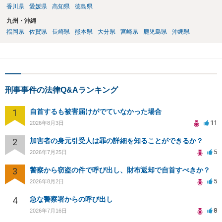
香川県
愛媛県
高知県
徳島県
九州・沖縄
福岡県
佐賀県
長崎県
熊本県
大分県
宮崎県
鹿児島県
沖縄県
刑事事件の法律Q&Aランキング
1
自首するも被害届けがでていなかった場合
11
2026年8月3日
2
加害者の身元引受人は罪の詳細を知ることができるか？
5
2026年7月25日
3
警察から窃盗の件で呼び出し、財布返却で自首すべきか？
5
2026年8月2日
4
急な警察署からの呼び出し
8
2026年7月16日