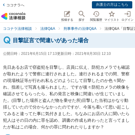
弁護士の方はこちら
ココナラへ
投稿する
探す
閲覧履歴
マイリスト
ログイン
ココナラ法律相談
法律Q&A
刑事事件の法律Q&A
法律Q&A「目撃
目撃証言で間違いがあった場合
公開日時：
2021年6月15日 17:13
更新日時：
2021年8月30日 12:10
先日あるお店で窃盗犯を目撃し、店員に伝え、防犯カメラでも確認
が取れたようで警察に連行されました。連行されるまでの間、警察
の現場検証等が行われ私もどのようにして目撃したのか色々聞か
れ、指差しで写真も撮られました。ですが後々防犯カメラの映像を
確認させてもらったら、私の発言と映像に間違いが生じていまし
た。(目撃した場所と盗んだ物を乗せた所)目撃した当初はかなり動
揺していたので分からなかったのですが、今落ち着いて思い起こし
てみると違ってた事に気付きました。ちなみにお店の人に聞いたら
犯人はその日の内に罪を認め、調書の作成も終わったと言ってまし
たが私はこの場合、何かの罪に問われたりしますか？