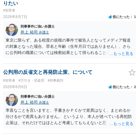
あえて不起訴の理由を挙げるなら，「嫌疑不十分」か「嫌疑なし」で
りたい
す。
#加害者
2026年8月7日
役にたった
1
刑事事件に強い弁護士
井上 祐司
弁護士
東京に限らず、ある程度の規模の事件で被告人となってメディア報道
の対象となった場合、罪名と年齢（生年月日ではありません）、さら
に公判時の職業については検察結果として得られることが通常です。
公判用の反省文と再発防止策、について
#加害者
#万引き・窃盗罪
#刑事裁判
2026年8月6日
役にたった
2
刑事事件に強い弁護士
井上 祐司
弁護士
率直なことを言いますと、手書きかＰＣかで差異はなく、まとめるか
分けるかで差異もありません。 というより、本人が述べている再犯防
止策は、それだけではほとんど考慮してもらえないと思った方が良い
です。 提出するのであれば、 ・具体的に自身が受けているプログラム
やカウンセリング・治療の内容 ・利用している再犯防止策（例えば保