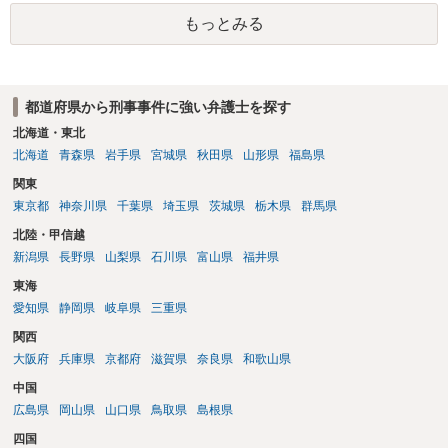
護観察所と連携した職業支援の内容や具体的な就労・監督状況） ・監
もっとみる
督者の証言 など、証拠で担保された客観性と実現可能性があるもので
なければあまり意味がありません。 もともと執行猶予が狙える事案で
あれば本人の反省の言葉だけで十分であり、実刑となるか微妙な事案
では、本人が再発防止策をいくら述べてもほとんど効果は望めないと
都道府県から刑事事件に強い弁護士を探す
いうのが実感です。
北海道・東北
北海道
青森県
岩手県
宮城県
秋田県
山形県
福島県
関東
東京都
神奈川県
千葉県
埼玉県
茨城県
栃木県
群馬県
北陸・甲信越
新潟県
長野県
山梨県
石川県
富山県
福井県
東海
愛知県
静岡県
岐阜県
三重県
関西
大阪府
兵庫県
京都府
滋賀県
奈良県
和歌山県
中国
広島県
岡山県
山口県
鳥取県
島根県
四国