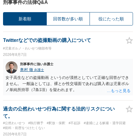
刑事事件の法律Q&A
新着順
回答数が多い順
役にたった順
Twitterなどでの盗撮動画の購入について
#児童ポルノ・わいせつ物頒布等
2026年8月7日
刑事事件に強い弁護士
奥村 徹
弁護士
女子高生などの盗撮動画 というのが漠然としていて正確な回答ができ
ません。 一般論としては、裸とか性交場面であれば購入者は児童ポル
ノ単純所持罪（7条1項）を疑われます。
過去の公然わいせつ行為に関する法的リスクについ
て。
#公然わいせつ
#執行猶予
#釈放・保釈
#不起訴
#逮捕による解雇・退学回避
#前科・前歴をつけたくない
2026年8月7日