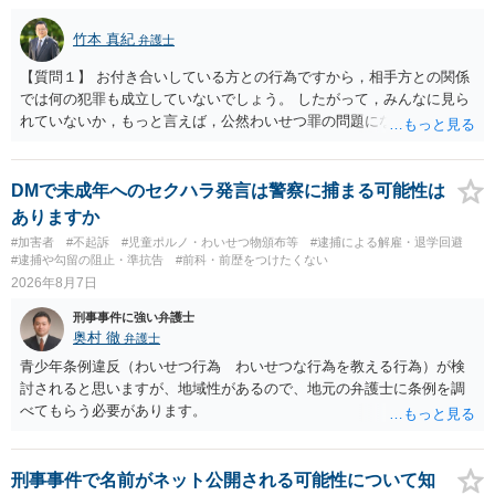
竹本 真紀
弁護士
【質問１】 お付き合いしている方との行為ですから，相手方との関係
では何の犯罪も成立していないでしょう。 したがって，みんなに見ら
れていないか，もっと言えば，公然わいせつ罪の問題にならないかの
話だと思います。 公然わいせつ罪では，まず，公然性が必要です。 公
然性は，不特定又は多数の方が認識できる状態か否かで判断されま
す。 本件は，車の中という閉鎖された空間で行っており，不特定又は
DMで未成年へのセクハラ発言は警察に捕まる可能性は
多数の方が認識するのは困難な状態ですから，公然性はないと思いま
ありますか
す。 また，意図的に示そうとする故意が必要ですが，本件では，通過
#加害者
#不起訴
#児童ポルノ・わいせつ物頒布等
#逮捕による解雇・退学回避
する車両があると服を着ている（わいせつな状態をなくしている）の
#逮捕や勾留の阻止・準抗告
#前科・前歴をつけたくない
ですから，むしろ見られないようにしており，故意が認められること
2026年8月7日
はありません。 以上より，公然わいせつ罪には該当しませんから，捜
刑事事件に強い弁護士
査の対象になることはありません。 警察から連絡がくることもないで
奥村 徹
弁護士
しょう。 【質問２】 見せようと思っていないことは，服を着たりする
行為から明らかです。したがいまして，注意を受けることさえありま
青少年条例違反（わいせつ行為 わいせつな行為を教える行為）が検
せん。まして，刑罰として罰せられることもありません。 【質問３】
討されると思いますが、地域性があるので、地元の弁護士に条例を調
以上のように犯罪の嫌疑が否定されますから，逮捕勾留される可能性
べてもらう必要があります。
はありません。その理由がないのです。 【質問４】 起訴猶予は，犯罪
が成立することが前提ですので，不起訴とする理由としても前提を欠
いています。不起訴にするにしても，不起訴の可能性はありません。
刑事事件で名前がネット公開される可能性について知