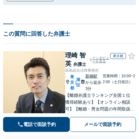
この質問に回答した弁護士
理崎 智
東京都
インタビュ
ーを見る
英
弁護士
高島総合法律事務所
新橋駅
営業時間：10:00~2
東
港
2:00（土日祝日）
京
から徒歩
|
区
都
3分
【離婚弁護士ランキング全国１位
獲得経験あり】【オンライン相談
可】【離婚・男女問題の年間取扱件
数100件以上】 離婚や男女問題で泣
き寝入りしたくないという方は是非
電話で面談予約
メールで面談予約
ご相談ください。