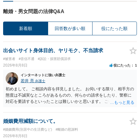
離婚・男女問題の法律Q&A
新着順
回答数が多い順
役にたった順
出会いサイト身体目的、ヤリモク、不当請求
#被害者
#音信不通
#訴訟・損害賠償請求
2026年8月8日
役にたった
1
インターネットに強い弁護士
若井 亮
弁護士
初めまして。 ご相談内容を拝見しました。 お伺いする限り、相手方の
態度は不誠実なところがあるものの、何らかの請求をしたり、警察に
対応を要請するといったことは難しいかと思います。 ご参考になれば
幸いです。
婚姻費用減額について。
#婚姻費用(別居中の生活費など)
#離婚の慰謝料
2026年8月8日