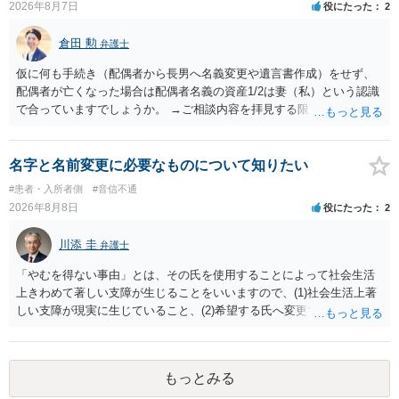
います。養育費は事情の変更があった場合に変更するので毎年見直す
2026年8月7日
役にたった
2
ことはあまりないです。ご参考にしてください。
倉田 勲
弁護士
仮に何も手続き（配偶者から長男へ名義変更や遺言書作成）をせず、
配偶者が亡くなった場合は配偶者名義の資産1/2は妻（私）という認識
で合っていますでしょうか。 →ご相談内容を拝見する限りでは、その
認識で合ってはいます。 なお、逆に１/２しか権利がないため、自宅を
完全に所有する場合は、他の相続人に対して自宅の評価額の１/２の代
償金の支払いが必要になります。
名字と名前変更に必要なものについて知りたい
#患者・入所者側
#音信不通
2026年8月8日
役にたった
2
川添 圭
弁護士
「やむを得ない事由」とは、その氏を使用することによって社会生活
上きわめて著しい支障が生じることをいいますので、(1)社会生活上著
しい支障が現実に生じていること、(2)希望する氏へ変更できればその
支障が解消できる（解消される）ことを、具体的な資料をもって説明
できるかどうかがポイントです。 記録中に現れた一切の事情が判断対
象ですので、上記(1)と(2)を説明できる資料は全て（ただし理路整然
もっとみる
に）提出することが必要になります。「フラッシュバック」とのこと