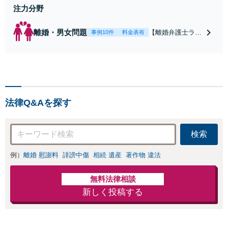
注力分野
離婚・男女問題
【離婚弁護士ラン
事例10件
料金表有
キング全国１位
獲得経験あり】
【初回相談料１時
間１万１０００
円】【離婚・不倫
問題に特化／実績
法律Q&Aを探す
多数】財産分与、
慰謝料、養育費等
で金銭的に満足で
検索
きる解決を目指し
ます。
例）
離婚 慰謝料
誹謗中傷
相続 遺産
著作物 違法
無料法律相談
新しく投稿する