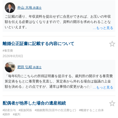
外山 大地
弁護士
ご記載の通り、年収資料を提出せずに合意ができれば、お互いの年収
額を伝える必要はなくなりますので、資料の開示を求められることな
いといえます。
離婚公正証書に記載する内容について
#養育費
2026年8月8日
肥田 弘昭
弁護士
「毎年6月にこちらの所得証明書を提示する。裁判所の開示する養育費
算定表をもとに養育費を見直し、算定表から外れる場合は協議の上金
額を決める」との点ですが、通常は事情の変更があった場合に変更し
ますので妥当とまでは言えないかと思います。「養育費は当初予測出
来なかった事情の変更により双方協議の上増減出来る」と「通知義務
に勤務先」が含まれているので、私に収入が入った事は相手に通知が
配偶者が他界した場合の遺産相続
行く事になり、上記のような文言が無くても養育費の見直しは適宜出
#財産分与
#親族関係
#婚姻費用(別居中の生活費など)
#離婚すること自体
来るかと思うのですが違うのでしょうか？との点はそのとおりかと思
#調停
#裁判