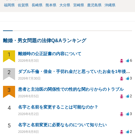
福岡県
佐賀県
長崎県
熊本県
大分県
宮崎県
鹿児島県
沖縄県
離婚・男女問題の法律Q&Aランキング
1
離婚時の公正証書の内容について
6
2026年8月3日
2
ダブル不倫・借金・手切れ金だと思っていたお金を1年後いまさら脅迫罪として通知書が来てまとめて請求
3
2026年7月30日
3
患者と主治医の関係性での性的な関わりからのトラブル
2
2026年8月5日
4
名字と名前を変更することは可能なのか？
3
2026年8月2日
5
名字と名前変更に必要なものについて知りたい
2
2026年8月8日