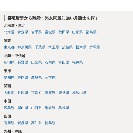
なので、例えば、医学上確立されているPTSDの診断基準に合致した説
明とそれに沿う資料の提出が必要になってくるように思います。 精神
的・心理的な理由の氏変更は様々な意味でハードルがかなり高く、弁
都道府県から離婚・男女問題に強い弁護士を探す
護士へ依頼しても苦労することが強く予想されるところです。、もし
本人申立てをお考えであれば、医学知識はもちろん法律知識も要求さ
北海道・東北
れますので、性急な申立てをせず、知識と資料をしっかりと揃えて、
北海道
青森県
岩手県
宮城県
秋田県
山形県
福島県
万全の体制で申立てに臨んだ方がよいと思われます。
関東
東京都
神奈川県
千葉県
埼玉県
茨城県
栃木県
群馬県
北陸・甲信越
新潟県
長野県
山梨県
石川県
富山県
福井県
東海
愛知県
静岡県
岐阜県
三重県
関西
大阪府
兵庫県
京都府
滋賀県
奈良県
和歌山県
中国
広島県
岡山県
山口県
鳥取県
島根県
四国
香川県
愛媛県
高知県
徳島県
九州・沖縄