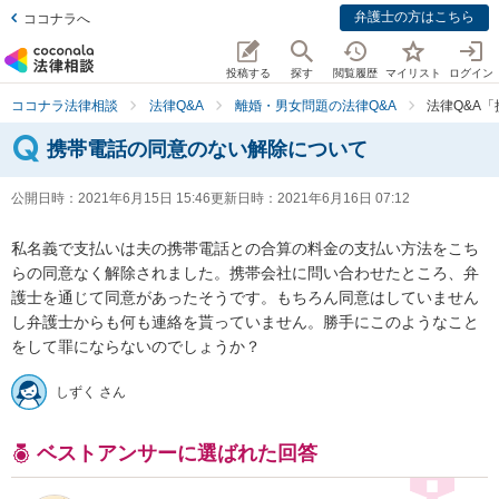
弁護士の方はこちら
ココナラへ
投稿する
探す
閲覧履歴
マイリスト
ログイン
ココナラ法律相談
法律Q&A
離婚・男女問題の法律Q&A
法律Q&A
携帯電話の同意のない解除について
公開日時：
2021年6月15日 15:46
更新日時：
2021年6月16日 07:12
私名義で支払いは夫の携帯電話との合算の料金の支払い方法をこち
らの同意なく解除されました。携帯会社に問い合わせたところ、弁
護士を通じて同意があったそうです。もちろん同意はしていません
し弁護士からも何も連絡を貰っていません。勝手にこのようなこと
をして罪にならないのでしょうか？
しずく さん
ベストアンサーに選ばれた回答