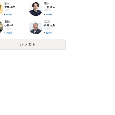
8
9
位
位
大橋 卓生
三村 勇人
弁護士
弁護士
東京都
東京都
10
11
位
位
小杉 和
白井 弘昭
弁護士
弁護士
京都府
愛知県
もっと見る