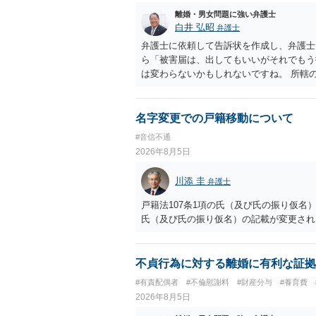
離婚・男女問題に強い弁護士
白井 弘昭
弁護士
弁護士に依頼して告訴状を作成し、弁護士
ら「被害届は、出してもいいがそれでもう
は変わらないかもしれないですね。 所轄
ですが、実際に捜査をするのは、結局所轄
す。 一度、最寄りの「刑事に強い」とう
ご参考まで。
名字変更での戸籍移動について
#音信不通
2026年8月5日
川添 圭
弁護士
戸籍法107条1項の氏（及び氏の振り仮
氏（及び氏の振り仮名）の記載が変更され
不貞行為に対する離婚に有利な証拠
#有責配偶者
#不倫慰謝料
#財産分与
#養育費
2026年8月5日