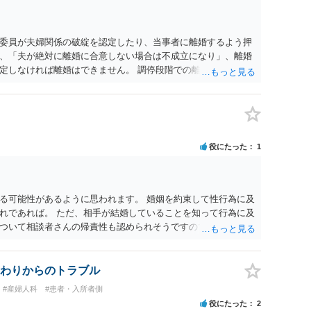
委員が夫婦関係の破綻を認定したり、当事者に離婚するよう押
、「夫が絶対に離婚に合意しない場合は不成立になり」、離婚
定しなければ離婚はできません。 調停段階での離婚成立を希望
条件提示をする等、模索するほかありません（極端な話をいえ
」として提示された条件を全部丸呑みする、という方法しかな
たくないという考えを見透かされてしまうと、逆に足下を見ら
ます。 夫が離婚に抵抗する可能性が高いのであれば、むしろ
因を主張し、判決へ持っていく方が近道であることも少なくあ
役にたった
1
・依頼した方がよいと思います。
る可能性があるように思われます。 婚姻を約束して性行為に及
れであれば。 ただ、相手が結婚していることを知って行為に及
ついて相談者さんの帰責性も認められそうですので、あまり慰
 一度、最寄りの弁護士に相談してみてください。
わりからのトラブル
#産婦人科
#患者・入所者側
役にたった
2