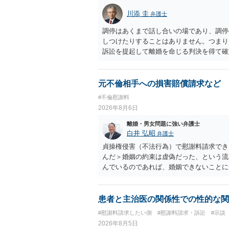
川添 圭
弁護士
調停はあくまで話し合いの場であり、調停
しつけたりすることはありません。つまり
訴訟を提起して離婚を命じる判決を得て確
するなら、夫が離婚に前向きになるような
ば、夫から「この条件なら離婚してもよい
いかもしれません）。ただ、離婚訴訟をし
元不倫相手への損害賠償請求など
れてしまいますので、注意する必要があり
#不倫慰謝料
淡々と調停不成立にして離婚訴訟で離婚原
2026年8月6日
りません。見通し等を含め、弁護士へ相談
離婚・男女問題に強い弁護士
白井 弘昭
弁護士
貞操権侵害（不法行為）で慰謝料請求でき
んだ＞婚姻の約束は虚偽だった、という流
んでいるのであれば、婚姻できないことに
謝料は高額にならないように思われます。
患者と主治医の関係性での性的な関
#慰謝料請求したい側
#慰謝料請求・訴訟
#示談
2026年8月5日