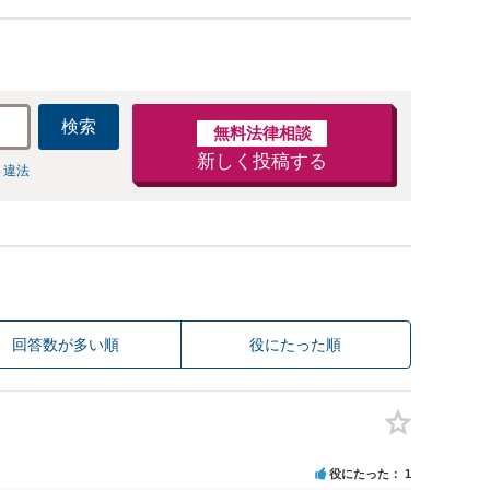
検索
無料法律相談
新しく投稿する
 違法
回答数が多い順
役にたった順
役にたった
1