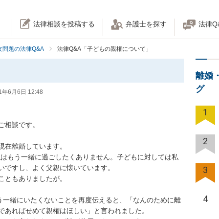
法律相談を投稿する
弁護士を探す
法律Q
女問題の法律Q&A
法律Q&A「子どもの親権について」
離婚
グ
1年6月6日 12:48
1
談です。

2
在離婚しています。

私はもう一緒に過ごしたくありません。子どもに対しては私
ですし、よく父親に懐いています。

3
もありましたが。

4
もう一緒にいたくないことを再度伝えると、「なんのために離
あればせめて親権はほしい」と言われました。
