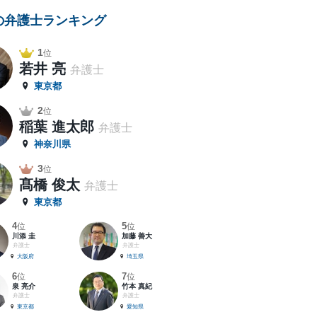
の弁護士ランキング
1
位
若井 亮
弁護士
東京都
2
位
稲葉 進太郎
弁護士
神奈川県
3
位
髙橋 俊太
弁護士
東京都
4
5
位
位
川添 圭
加藤 善大
弁護士
弁護士
大阪府
埼玉県
6
7
位
位
泉 亮介
竹本 真紀
弁護士
弁護士
東京都
愛知県