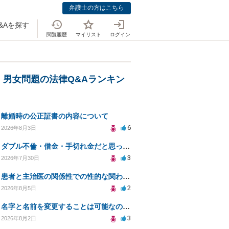
弁護士の方はこちら
&Aを探す
閲覧履歴
マイリスト
ログイン
・男女問題の法律Q&Aランキン
離婚時の公正証書の内容について
6
2026年8月3日
ダブル不倫・借金・手切れ金だと思っていたお金を1年後いまさら脅迫罪として通知書が来てまとめて請求
3
2026年7月30日
患者と主治医の関係性での性的な関わりからのトラブル
2
2026年8月5日
名字と名前を変更することは可能なのか？
3
2026年8月2日