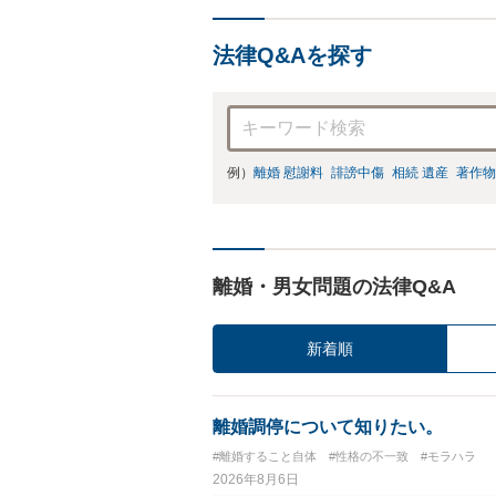
法律Q&Aを探す
例）
離婚 慰謝料
誹謗中傷
相続 遺産
著作物
離婚・男女問題の法律Q&A
新着順
離婚調停について知りたい。
#離婚すること自体
#性格の不一致
#モラハラ
2026年8月6日