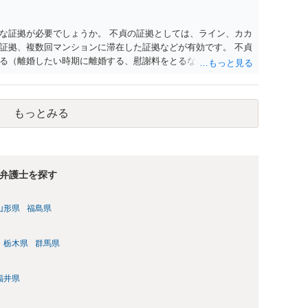
な証拠が必要でしょうか。 不貞の証拠としては、ライン、カカ
証拠、複数回マンションに滞在した証拠などが有効です。 不貞
る（離婚したい時期に離婚する、慰謝料をとるなど）ことがで
、長期間同居を続けると、不貞を許したとの評価につながる場合
、ご参考まで。
もっとみる
弁護士を探す
山形県
福島県
栃木県
群馬県
福井県