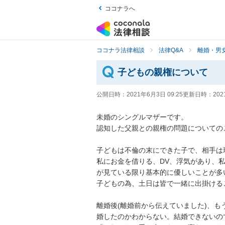
ココナラへ
ココナラ法律相談
法律Q&A
離婚・男
子どもの親権について
公開日時：
2021年6月3日 09:25
更新日時：
202
未婚のシングルマザーです。

認知した父親との親権の問題についてのご相
子どもは不倫の末にできた子で、相手は現
私にお金を借りる、DV、浮気があり、
が見ている限り基本的に優しいことが多い
子どもの為、土日は皆で一緒に出掛けること
離婚後(離婚前から伝えていました)、
婚したのかわからない。結婚できないので