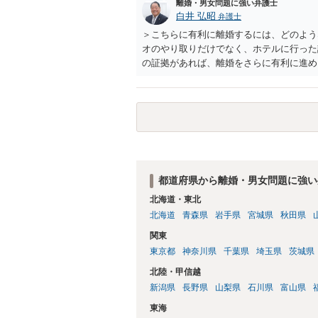
離婚・男女問題に強い弁護士
白井 弘昭
弁護士
＞こちらに有利に離婚するには、どのよう
オのやり取りだけでなく、ホテルに行った
の証拠があれば、離婚をさらに有利に進め
きると思われます。 ただし、不貞発覚後
がありますので、ご注意ください。 以上
都道府県から離婚・男女問題に強い
北海道・東北
北海道
青森県
岩手県
宮城県
秋田県
関東
東京都
神奈川県
千葉県
埼玉県
茨城県
北陸・甲信越
新潟県
長野県
山梨県
石川県
富山県
東海