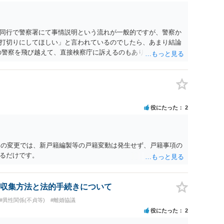
同行で警察署にて事情説明という流れが一般的ですが、警察か
打切りにしてほしい」と言われているのでしたら、あまり結論
の警察を飛び越えて、直接検察庁に訴えるのもありかもしれない
だと思われますので、やはり結論は変わらないかもしれないで
たっている弁護士に相談してみてはいかがでしょうか。 以上、
役にたった
2
名）の変更では、新戸籍編製等の戸籍変動は発生せず、戸籍事項の
るだけです。
収集方法と法的手続きについて
#異性関係(不貞等)
#離婚協議
役にたった
2