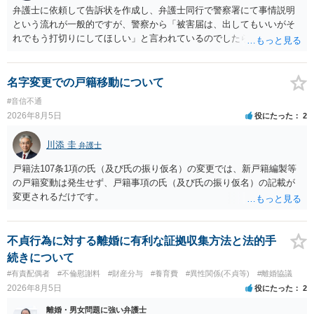
弁護士に依頼して告訴状を作成し、弁護士同行で警察署にて事情説明
という流れが一般的ですが、警察から「被害届は、出してもいいがそ
れでもう打切りにしてほしい」と言われているのでしたら、あまり結
論は変わらないかもしれないですね。 所轄の警察を飛び越えて、直接
検察庁に訴えるのもありかもしれないですが、実際に捜査をするの
は、結局所轄だと思われますので、やはり結論は変わらないかもしれ
名字変更での戸籍移動について
ないです。 一度、最寄りの「刑事に強い」とうたっている弁護士に相
#音信不通
談してみてはいかがでしょうか。 以上、ご参考まで。
2026年8月5日
役にたった
2
川添 圭
弁護士
戸籍法107条1項の氏（及び氏の振り仮名）の変更では、新戸籍編製等
の戸籍変動は発生せず、戸籍事項の氏（及び氏の振り仮名）の記載が
変更されるだけです。
不貞行為に対する離婚に有利な証拠収集方法と法的手
続きについて
#有責配偶者
#不倫慰謝料
#財産分与
#養育費
#異性関係(不貞等)
#離婚協議
2026年8月5日
役にたった
2
離婚・男女問題に強い弁護士