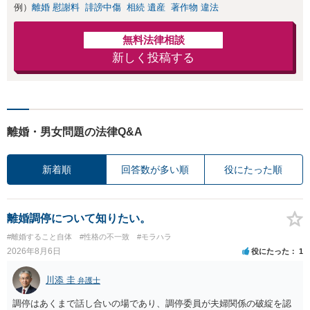
例）
離婚 慰謝料
誹謗中傷
相続 遺産
著作物 違法
無料法律相談
新しく投稿する
離婚・男女問題の法律Q&A
新着順
回答数が多い順
役にたった順
離婚調停について知りたい。
#離婚すること自体
#性格の不一致
#モラハラ
2026年8月6日
役にたった
1
川添 圭
弁護士
調停はあくまで話し合いの場であり、調停委員が夫婦関係の破綻を認