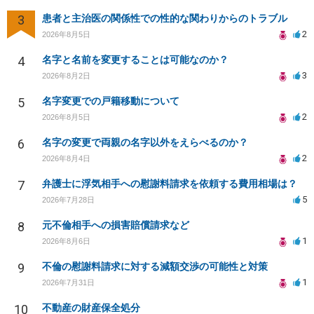
3
患者と主治医の関係性での性的な関わりからのトラブル
2
2026年8月5日
4
名字と名前を変更することは可能なのか？
3
2026年8月2日
5
名字変更での戸籍移動について
2
2026年8月5日
6
名字の変更で両親の名字以外をえらべるのか？
2
2026年8月4日
7
弁護士に浮気相手への慰謝料請求を依頼する費用相場は？
5
2026年7月28日
8
元不倫相手への損害賠償請求など
1
2026年8月6日
9
不倫の慰謝料請求に対する減額交渉の可能性と対策
1
2026年7月31日
10
不動産の財産保全処分