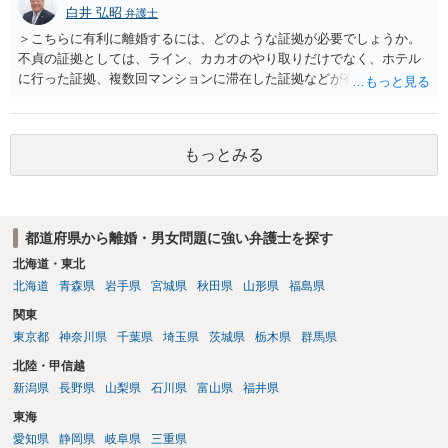
白井 弘昭
弁護士
＞こちらに有利に離婚するには、どのような証拠が必要でしょうか。
不貞の証拠としては、ライン、カカオのやり取りだけでなく、ホテル
に行った証拠、複数回マンションに滞在した証拠などが有効です。 不
貞の証拠があれば、離婚をさらに有利に進める（離婚したい時期に離
婚する、慰謝料をとるなど）ことができると思われます。 ただし、不
貞発覚後、長期間同居を続けると、不貞を許したとの評価につながる
もっとみる
場合がありますので、ご注意ください。 以上、ご参考まで。
都道府県から離婚・男女問題に強い弁護士を探す
北海道・東北
北海道
青森県
岩手県
宮城県
秋田県
山形県
福島県
関東
東京都
神奈川県
千葉県
埼玉県
茨城県
栃木県
群馬県
北陸・甲信越
新潟県
長野県
山梨県
石川県
富山県
福井県
東海
愛知県
静岡県
岐阜県
三重県