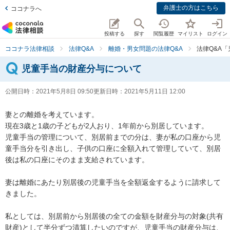
弁護士の方はこちら
ココナラへ
投稿する
探す
閲覧履歴
マイリスト
ログイン
ココナラ法律相談
法律Q&A
離婚・男女問題の法律Q&A
法律Q&A
児童手当の財産分与について
公開日時：
2021年5月8日 09:50
更新日時：
2021年5月11日 12:00
妻との離婚を考えています。

現在3歳と1歳の子どもが2人おり、1年前から別居しています。

児童手当の管理について、別居前までの分は、妻が私の口座から児
童手当分を引き出し、子供の口座に全額入れて管理していて、別居
後は私の口座にそのまま支給されています。

妻は離婚にあたり別居後の児童手当を全額返金するように請求して
きました。

私としては、別居前から別居後の全ての金額を財産分与の対象(共有
財産)として半分ずつ清算したいのですが、児童手当の財産分与は、