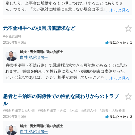
定したり、当事者に離婚するよう押しつけたりすることはありませ
ん。つまり、「夫が絶対に離婚に合意しない場合は不成立になり」、
離婚訴訟を提起して離婚を命じる判決を得て確定しなければ離婚はで
きません。 調停段階での離婚成立を希望するなら、夫が離婚に前向き
になるような条件提示をする等、模索するほかありません（極端な話
元不倫相手への損害賠償請求など
をいえば、夫から「この条件なら離婚してもよい」として提示された
#不倫慰謝料
条件を全部丸呑みする、という方法しかないかもしれません）。た
2026年8月6日
役にたった
1
だ、離婚訴訟をしたくないという考えを見透かされてしまうと、逆に
足下を見られてしまいますので、注意する必要があります。 夫が離婚
離婚・男女問題に強い弁護士
に抵抗する可能性が高いのであれば、むしろ淡々と調停不成立にして
白井 弘昭
弁護士
離婚訴訟で離婚原因を主張し、判決へ持っていく方が近道であること
貞操権侵害（不法行為）で慰謝料請求できる可能性があるように思わ
も少なくありません。見通し等を含め、弁護士へ相談・依頼した方が
れます。 婚姻を約束して性行為に及んだ＞婚姻の約束は虚偽だった、
よいと思います。
という流れであれば。 ただ、相手が結婚していることを知って行為に
及んでいるのであれば、婚姻できないことについて相談者さんの帰責
性も認められそうですので、あまり慰謝料は高額にならないように思
われます。 一度、最寄りの弁護士に相談してみてください。
患者と主治医の関係性での性的な関わりからのトラブ
ル
#慰謝料請求したい側
#慰謝料請求・訴訟
#示談
#産婦人科
#患者・入所者側
2026年8月5日
役にたった
2
離婚・男女問題に強い弁護士
白井 弘昭
弁護士