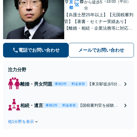
~18:00（平日）
京
から徒歩5
|
区
都
分
【弁護士歴25年以上】【元国税審判
官】【著書・セミナー実績あり】
【離婚・相続・企業法務等に対応】
不安やご事情を丁寧にお伺いし、わ
かりすくご説明し最適な解決策をご
提案します
電話でお問い合わせ
メールでお問い合わせ
注力分野
離婚・男女問題
【東京駅徒歩5分】
事例2件
料金表有
【弁護士歴20年】
【子連れ相談可】
具体的なビジョン
相続・遺言
【国税審判官を経験】
事例1件
料金表有
を描けるアドバイ
【東京駅徒歩5分】豊富
スを実施します。
なノウハウと交渉力で
養育費の未払い／
他1分野を表示
実現を目指します。遺
財産分与／慰謝料
留分に配慮した遺言書
請求などの解決実
作成で、後のトラブル