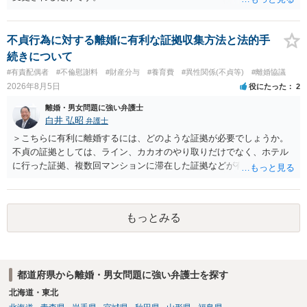
不貞行為に対する離婚に有利な証拠収集方法と法的手
続きについて
#有責配偶者
#不倫慰謝料
#財産分与
#養育費
#異性関係(不貞等)
#離婚協議
2026年8月5日
役にたった
2
離婚・男女問題に強い弁護士
白井 弘昭
弁護士
＞こちらに有利に離婚するには、どのような証拠が必要でしょうか。
不貞の証拠としては、ライン、カカオのやり取りだけでなく、ホテル
に行った証拠、複数回マンションに滞在した証拠などが有効です。 不
貞の証拠があれば、離婚をさらに有利に進める（離婚したい時期に離
婚する、慰謝料をとるなど）ことができると思われます。 ただし、不
貞発覚後、長期間同居を続けると、不貞を許したとの評価につながる
もっとみる
場合がありますので、ご注意ください。 以上、ご参考まで。
都道府県から離婚・男女問題に強い弁護士を探す
北海道・東北