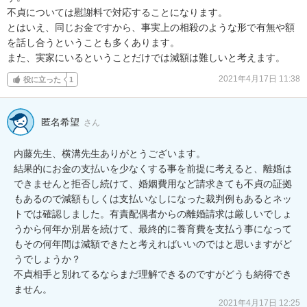
不貞については慰謝料で対応することになります。

とはいえ、同じお金ですから、事実上の相殺のような形で有無や額
を話し合うということも多くあります。

また、実家にいるということだけでは減額は難しいと考えます。
2021年4月17日 11:38
役に立った
1
匿名希望
さん
内藤先生、横溝先生ありがとうございます。

結果的にお金の支払いを少なくする事を前提に考えると、離婚は
できませんと拒否し続けて、婚姻費用など請求きても不貞の証拠
もあるので減額もしくは支払いなしになった裁判例もあるとネッ
トでは確認しました。有責配偶者からの離婚請求は厳しいでしょ
うから何年か別居を続けて、最終的に養育費を支払う事になって
もその何年間は減額できたと考えればいいのではと思いますがど
うでしょうか？

不貞相手と別れてるならまだ理解できるのですがどうも納得でき
ません。
2021年4月17日 12:25