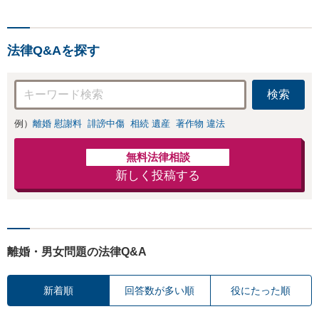
績多数！相手から
回避を。依頼者の状況
「払えない」と言
に最適な文案を考え出
われても諦めずに
します【初回相談30分
ご相談ください
法律Q&Aを探す
無料】
【初回相談30分無
料】
検索
例）
離婚 慰謝料
誹謗中傷
相続 遺産
著作物 違法
無料法律相談
新しく投稿する
離婚・男女問題の法律Q&A
新着順
回答数が多い順
役にたった順