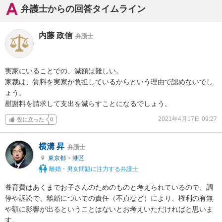
弁護士からの回答タイムライン
内藤 政信
弁護士
実家にいることでの、減額は難しい。

家裁は、賃料を実家が負担しているからという理由で認めないでし
ょう。

慰謝料を請求して支出を減らすことになるでしょう。
2021年4月17日 09:27
役に立った
0
横溝 昇
弁護士
東京都
>
港区
離婚・男女問題に注力する弁護士
養育費はあくまでお子さんのためのものと考えられているので、調
停や訴訟で、離婚についての責任（不貞など）により、権利の有無
や額に影響が出るということはないとお考えいただければと思いま
す。
