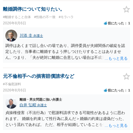
離婚調停について知りたい。
#離婚すること自体
#性格の不一致
#モラハラ
2026年8月6日
役にたった
1
川添 圭
弁護士
調停はあくまで話し合いの場であり、調停委員が夫婦関係の破綻を認
定したり、当事者に離婚するよう押しつけたりすることはありませ
ん。つまり、「夫が絶対に離婚に合意しない場合は不成立になり」、
離婚訴訟を提起して離婚を命じる判決を得て確定しなければ離婚はで
きません。 調停段階での離婚成立を希望するなら、夫が離婚に前向き
になるような条件提示をする等、模索するほかありません（極端な話
元不倫相手への損害賠償請求など
をいえば、夫から「この条件なら離婚してもよい」として提示された
#不倫慰謝料
条件を全部丸呑みする、という方法しかないかもしれません）。た
2026年8月6日
役にたった
1
だ、離婚訴訟をしたくないという考えを見透かされてしまうと、逆に
足下を見られてしまいますので、注意する必要があります。 夫が離婚
離婚・男女問題に強い弁護士
に抵抗する可能性が高いのであれば、むしろ淡々と調停不成立にして
白井 弘昭
弁護士
離婚訴訟で離婚原因を主張し、判決へ持っていく方が近道であること
貞操権侵害（不法行為）で慰謝料請求できる可能性があるように思わ
も少なくありません。見通し等を含め、弁護士へ相談・依頼した方が
れます。 婚姻を約束して性行為に及んだ＞婚姻の約束は虚偽だった、
よいと思います。
という流れであれば。 ただ、相手が結婚していることを知って行為に
及んでいるのであれば、婚姻できないことについて相談者さんの帰責