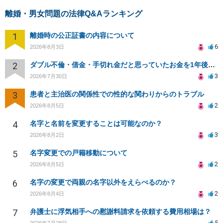
離婚・男女問題の法律Q&Aランキング
1
離婚時の公正証書の内容について
6
2026年8月3日
2
ダブル不倫・借金・手切れ金だと思っていたお金を1年後いまさら脅迫罪として通知書が来てまとめて請求
3
2026年7月30日
3
患者と主治医の関係性での性的な関わりからのトラブル
2
2026年8月5日
4
名字と名前を変更することは可能なのか？
3
2026年8月2日
5
名字変更での戸籍移動について
2
2026年8月5日
6
名字の変更で両親の名字以外をえらべるのか？
2
2026年8月4日
7
弁護士に浮気相手への慰謝料請求を依頼する費用相場は？
5
2026年7月28日