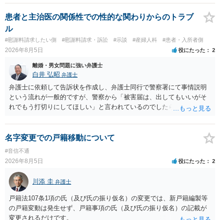
性も認められそうですので、あまり慰謝料は高額にならないように思
われます。 一度、最寄りの弁護士に相談してみてください。
患者と主治医の関係性での性的な関わりからのトラブ
ル
#慰謝料請求したい側
#慰謝料請求・訴訟
#示談
#産婦人科
#患者・入所者側
2026年8月5日
役にたった
2
離婚・男女問題に強い弁護士
白井 弘昭
弁護士
弁護士に依頼して告訴状を作成し、弁護士同行で警察署にて事情説明
という流れが一般的ですが、警察から「被害届は、出してもいいがそ
れでもう打切りにしてほしい」と言われているのでしたら、あまり結
論は変わらないかもしれないですね。 所轄の警察を飛び越えて、直接
検察庁に訴えるのもありかもしれないですが、実際に捜査をするの
は、結局所轄だと思われますので、やはり結論は変わらないかもしれ
名字変更での戸籍移動について
ないです。 一度、最寄りの「刑事に強い」とうたっている弁護士に相
#音信不通
談してみてはいかがでしょうか。 以上、ご参考まで。
2026年8月5日
役にたった
2
川添 圭
弁護士
戸籍法107条1項の氏（及び氏の振り仮名）の変更では、新戸籍編製等
の戸籍変動は発生せず、戸籍事項の氏（及び氏の振り仮名）の記載が
変更されるだけです。