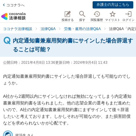
弁護士の方はこちら
ココナラへ
投稿する
探す
閲覧履歴
マイリスト
ログイン
ココナラ法律相談
法律Q&A
労働・雇用の法律Q&A
法律Q&A「内
内定通知書兼雇用契約書にサインした場合辞退す
ることは可能？
公開日時：
2021年4月8日 13:36
更新日時：
2024年9月4日 11:43
内定通知書兼雇用契約書にサインした場合辞退しても可能なのでし
ょうか。

A社から2週間以内にサインしなければ無効になってしまう内定通知
書兼雇用契約書を送られました。他の志望企業の選考もまだ進めた
いので、A社の内定通知書兼雇用契約書にまずサインして後々辞退
したいと考えております。しかしそれが可能なのか、また損害賠償
就活生 さん