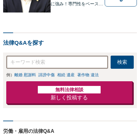
に強み！専門性をベースに
ビジネス感覚も備えた良質
なリーガルサービスをご提
供します【貿易トラブルの
相談実績100件以上】【通
関士資格を保有】【夜間・
法律Q&Aを探す
休日対応可能】
検索
例）
離婚 慰謝料
誹謗中傷
相続 遺産
著作物 違法
無料法律相談
新しく投稿する
労働・雇用の法律Q&A