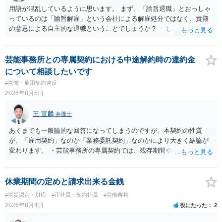
用語が混乱しているように思います。 まず、「諭旨退職」とおっしゃ
っているのは「諭旨解雇」という会社による解雇処分ではなく、貴殿
の意思による自主的な退職ということでしょうか？ しかし、記載さ
れた経緯からすると、事実上は解雇処分であると解する余地がありま
す。 その場合、解雇には客観的で合理的な理由が必要であり、かつ
解雇という処分が社会通念上相当と認められない限り、解雇は無効で
芸能事務所との専属契約における中途解約時の違約金
す。 結局、貴殿のネット炎上の内容や原因、勤務先に与えた影響な
について相談したいです
どを具体的に検討しなければ、何とも申し上げることができません。
#労働・雇用契約違反
また、育児休業法関係の問題もあるかもしれません。 ある程度労働
2026年8月5日
法に関する専門的な知識が必要な事案ですので、一度、お近くの弁護
士にご相談下さい。
王 宣麟
弁護士
あくまでも一般論的な回答になってしまうのですが、本契約の性質
が、「雇用契約」なのか「業務委託契約」なのかにより大きく結論が
変わります。 ・芸能事務所の専属契約では、残存期間や報酬額、投下
コストを基準に違約金や損害金を設定する例はあります。ただし、実
務上よくあるからといって当然に適法という意味ではなく、実際の損
害との対応関係や合理性が重要です。 ・違約金に上限がなくても、常
休業期間の定めと請求出来る金銭
に有効になるわけではありません。契約が労働契約に近い実態なら労
#労災認定・対応
#正社員・契約社員
#労働審判
基法16条で無効となる余地があり、そうでなくても、金額が事務所の
2026年8月4日
役にたった
2
損害と比べて過大なら無効や減額が争点になります。 ・契約前の修正
交渉は一般的です。 交渉の方向としては、上限額を設ける、実損害ベ