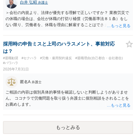
白井 弘昭
弁護士
ースにする、算定根拠を明確化する、違約金ではなく「合理的な実
費・未回収費用のみ」に限定する、などが典型です。 ・弁護士に契約
＞会社の内規より、法律が優先する理解で正しいですか？ 業務労災で
前に契約書の内容をレビューしてもらう価値は十分にあると思われま
の休職の場合は、会社が休職の打切り補償（労働基準法８１条）をし
す。 争点は、契約類型が雇用か業務委託か、実態として労働者性があ
ない限り、労働者を、休職を理由に解雇することはできません（労働
るか、解除事由が双方にどう定められているか、違約金の算定根拠が
基準法19条）。 会社の就業規則にて定められている休職期間及び休職
合理的か、という複数論点に分かれます。契約前なら、交渉のパワー
期間満了による退職は、業務労災への適用はありませんので、ご安心
バランスの問題もありますが、修正余地があるうえ、後から争うより
ください。 仮に会社が打切り補償をせずに解雇した場合は、不当解雇
採用時の申告ミスと上司のハラスメント、事前対応
コストを抑えやすいので、資料等を持参の上弁護士に確認されること
に当たります。 ＞労災の休業補償と、所得補償保険の保険金とは別
は？
をお勧めします。 ・事務所側の解除でも、解除理由によってはタレン
に、受け取れる金銭はありますでしょうか？ 業務労災の場合は、会社
#退職勧奨
#セクハラ
#労働・雇用契約違反
#退職理由(自己都合・会社都合)
ト側に損害賠償が発生する建付けになっていることはあります。ただ
の安全配慮義務違反が認められると解されますので、会社の損害賠償
#パワハラ
し、事務所側が一方的に解除したのにタレントへ違約金を課す設計
責任（治療費、通院慰謝料、入院費、入院慰謝料、後遺障害慰謝料、
2026年7月31日
は、合理性や対価性を欠くとして争いやすいです。逆に、タレント側
逸失利益等）が認められる可能性が高いと思われます。 また、業務労
の重大な契約違反がある場合は、実損害の範囲で請求される可能性は
災での第三者行為傷害（同僚の不注意等による事故）の場合は、当該
匿名A
弁護士
あります。
第三者の賠償責任も考えられます。 労災で支払われた分は、損害額か
ら控除（損益相殺）されますが、それを超えた部分は、会社もしく
ご相談の内容は個別具体的事情を確認しないと判断しようがありませ
は、第三者から支払ってもらうことになります。 会社等との交渉が必
ん。 ココナラで労働問題を取り扱う弁護士に個別相談をされることを
要になると思います（良い会社でしたら、自ら話してくると思います
お薦めします。
が・・・）。極めて専門的な話ですので、詳細もしくは対応を最寄り
の弁護士にご相談ください。 以上、ご参考まで。
もっとみる