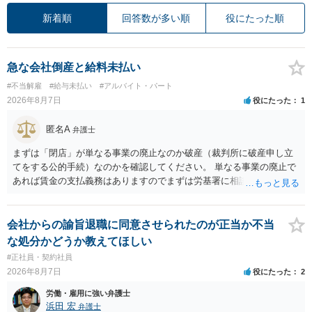
新着順
回答数が多い順
役にたった順
急な会社倒産と給料未払い
#不当解雇
#給与未払い
#アルバイト・パート
2026年8月7日
役にたった
1
匿名A
弁護士
まずは「閉店」が単なる事業の廃止なのか破産（裁判所に破産申し立
てをする公的手続）なのかを確認してください。 単なる事業の廃止で
あれば賃金の支払義務はありますのでまずは労基署に相談してくださ
い。破産申立てであれば破産手続きの中で破産管財人から（全額は難
しいかもしれませんが）賃金などの労働債権は他の債務より優先して
支払われます。ただし支払までにかなり時間がかかるでしょう。 さら
会社からの諭旨退職に同意させられたのが正当か不当
に、「独立行政法人労働者健康安全機構 」という公的機関が未払賃金
な処分かどうか教えてほしい
の立替事業を行っています。詳しくは、同機構の＜未払賃金立替払相
#正社員・契約社員
談コーナー＞ TEL 044-431-8663 相談時間：土日祝日を除く9:15～1
2026年8月7日
役にたった
2
7:00 に相談してみてください。同じように未払となった他の従業員の
方がいれば一緒に相談してみるといいでしょう。
労働・雇用に強い弁護士
浜田 宏
弁護士