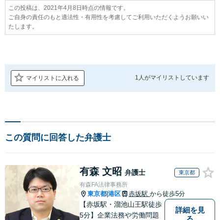
この投稿は、2021年4月8日時点の情報です。
ご自身の責任のもと適法性・有用性を考慮してご利用いただくようお願いい
たします。
1人が
マイリストしています
マイリストに入れる
この質問に回答した弁護士
有森 文昭
弁護士
東京都
有森FA法律事務所
東京都
港区
赤坂駅
から徒歩5分
|
【赤坂駅・溜池山王駅徒歩
詳細を見
5分】企業法務や労働問題
る