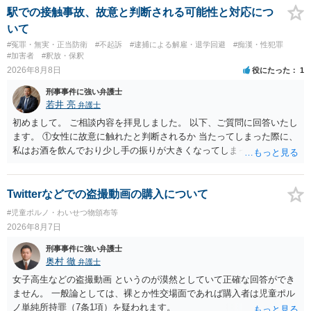
駅での接触事故、故意と判断される可能性と対応につ
いて
#冤罪・無実・正当防衛
#不起訴
#逮捕による解雇・退学回避
#痴漢・性犯罪
#加害者
#釈放・保釈
2026年8月8日
役にたった
1
刑事事件に強い弁護士
若井 亮
弁護士
初めまして。 ご相談内容を拝見しました。 以下、ご質問に回答いたし
ます。 ①女性に故意に触れたと判断されるか 当たってしまった際に、
私はお酒を飲んでおり少し手の振りが大きくなってしまっていたこと
も事実です。それが仮に、私が気がついていない防犯カメラに写って
いた場合、故意だと判定されやすいのでしょうか？ お伺いする限り、
故意があると判断されることは無いかと思います。 ②逮捕、呼び出し
Twitterなどでの盗撮動画の購入について
の可能性 この行為により、痴漢やその他の犯罪を犯したとして、逮
#児童ポルノ・わいせつ物頒布等
捕、呼び出しされる可能性はどれほどでしょうか？ 誤って当たってし
2026年8月7日
まっただけであり、さらにその場で女性等のアクションが無かったこ
とからすると、この後に呼び出される可能性は極めて低いと思いま
刑事事件に強い弁護士
す。 ③逮捕呼び出しまでの期間 大体どれほどの期間逮捕呼び出しの可
奥村 徹
弁護士
能性があると考えれば良いのでしょうか？ 逮捕や呼び出しの可能性は
女子高生などの盗撮動画 というのが漠然としていて正確な回答ができ
極めて低いと思います。 連絡が来ることはないでしょう。
ません。 一般論としては、裸とか性交場面であれば購入者は児童ポル
ノ単純所持罪（7条1項）を疑われます。