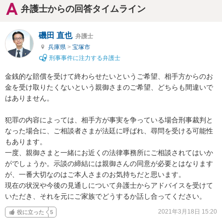
弁護士からの回答タイムライン
磯田 直也
弁護士
兵庫県
>
宝塚市
刑事事件に注力する弁護士
金銭的な賠償を受けて終わらせたいというご希望、相手方からのお
金を受け取りたくないという親御さまのご希望、どちらも間違いで
はありません。

犯罪の内容によっては、相手方が事実を争っている場合刑事裁判と
なった場合に、ご相談者さまが法廷に呼ばれ、尋問を受ける可能性
もあります。

一度、親御さまと一緒にお近くの法律事務所にご相談されてはいか
がでしょうか。示談の締結には親御さんの同意が必要とはなります
が、一番大切なのはご本人さまのお気持ちだと思います。

現在の状況や今後の見通しについて弁護士からアドバイスを受けて
いただき、それを元にご家族でどうするか話し合ってください。
2021年3月18日 15:20
役に立った
5