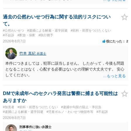
過去の公然わいせつ行為に関する法的リスクについ
て。
#公然わいせつ
#逮捕による解雇・退学回避
#前科・前歴をつけたくない
#不起訴
#釈放・保釈
#執行猶予
2026年8月7日
役にたった
2
竹本 真紀
弁護士
本件につきましては，犯罪に該当しません。 したがって，今後も問題
となることはなく，心配する必要はないとの理解で大丈夫です。 安心
してください。
DMで未成年へのセクハラ発言は警察に捕まる可能性は
ありますか
#加害者
#前科・前歴をつけたくない
#逮捕や勾留の阻止・準抗告
#逮捕による解雇・退学回避
#児童ポルノ・わいせつ物頒布等
#不起訴
2026年8月7日
刑事事件に強い弁護士