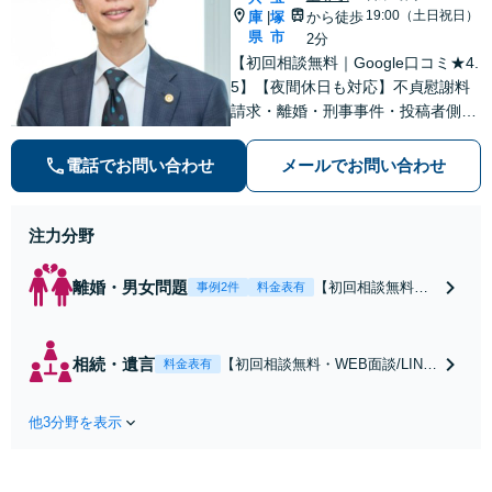
19:00（土日祝日）
庫
塚
から徒歩
|
県
市
2分
【初回相談無料｜Google口コミ★4.
5】【夜間休日も対応】不貞慰謝料
請求・離婚・刑事事件・投稿者側発
信者情報開示請求の実績・経験多
数。オーダーメイドのサービスで問
電話でお問い合わせ
メールでお問い合わせ
題解決や事業の推進を強力にサポー
ト【宝塚駅徒歩2分｜電話・WEB面
談で全国対応】
注力分野
離婚・男女問題
【初回相談無料・
事例2件
料金表有
WEB面談/LINE相
談可】Google口コ
ミ★4.5【離婚・不
相続・遺言
【初回相談無料・WEB面談/LINE
料金表有
倫の早期解決】
相談可】Google口コミ★4.5【宝
「不利な結果にな
塚駅2分】相続トラブルを多数取
らないように」慰
他3分野を表示
り扱う実績と経験のある弁護士が
謝料・親権・財産
最適な解決策をご提案します。遺
分与、地域密着の
産分割協議の代理や遺言書の作
相談しやすい法律