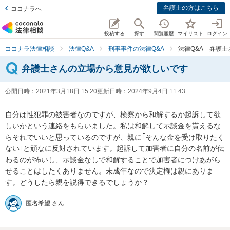
弁護士の方はこちら
ココナラへ
投稿する
探す
閲覧履歴
マイリスト
ログイン
ココナラ法律相談
法律Q&A
刑事事件の法律Q&A
法律Q&A「弁護
弁護士さんの立場から意見が欲しいです
公開日時：
2021年3月18日 15:20
更新日時：
2024年9月4日 11:43
自分は性犯罪の被害者なのですが、検察から和解するか起訴して欲
しいかという連絡をもらいました。私は和解して示談金を貰えるな
らそれでいいと思っているのですが、親に｢そんな金を受け取りたく
ない｣と頑なに反対されています。起訴して加害者に自分の名前が伝
わるのが怖いし、示談金なしで和解することで加害者につけあがら
せることはしたくありません。未成年なので決定権は親にありま
す。どうしたら親を説得できるでしょうか？
匿名希望 さん