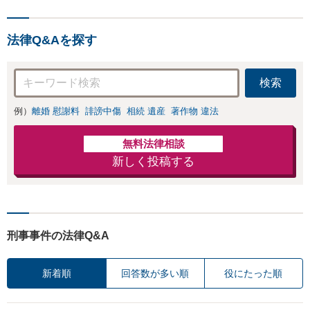
成、相続放棄はお任せください
事務所でオーダー
【地域密着】
メイドの「後悔し
ない」解決を【夜
法律Q&Aを探す
間休日対応】
検索
例）
離婚 慰謝料
誹謗中傷
相続 遺産
著作物 違法
無料法律相談
新しく投稿する
刑事事件の法律Q&A
新着順
回答数が多い順
役にたった順