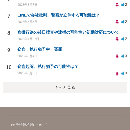
2
2026年8月7日
7
LINEで会社批判、警察が立件する可能性は？
2
2026年8月3日
8
盗撮行為の後日捜査や逮捕の可能性と初動対応について
2
2026年7月27日
9
窃盗 執行猶予中 冤罪
3
2026年8月4日
10
窃盗起訴、執行猶予の可能性は？
3
2026年8月3日
もっと見る
ココナラ法律相談について