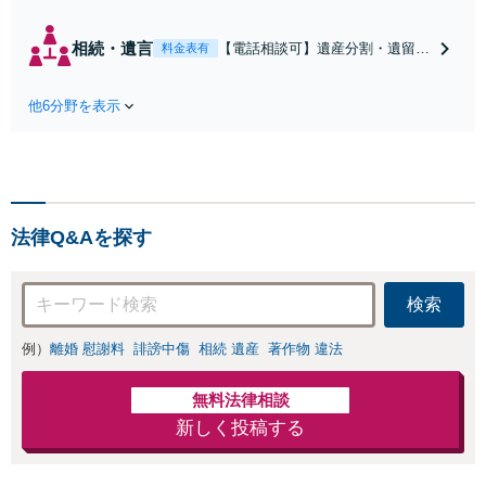
請求・財産分与・
養育費・親権等、
相続・遺言
【電話相談可】遺産分割・遺留
料金表有
離婚に関するご相
分・遺言書作成など相続全般をめ
談はおまかせくだ
ぐるご相談をお受けしておりま
さい。依頼者様の
他6分野を表示
す。株式や不動産、事業承継が絡
お気持ちを充分に
む複雑な相続もお受けします。揉
汲み取り、納得の
める前・揉めてしまった後、いず
いく解決を目指し
れも柔軟に対応いたします。どう
ます。
ぞお電話ください。
法律Q&Aを探す
検索
例）
離婚 慰謝料
誹謗中傷
相続 遺産
著作物 違法
無料法律相談
新しく投稿する