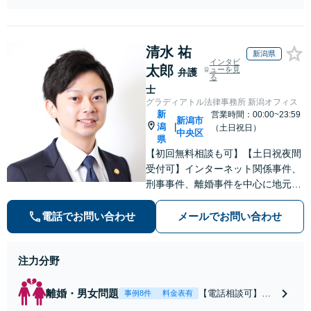
せつ）・福祉犯（児童ポル
ノ・児童買春・児童福祉
法・青少年条例）・ネット
清水 祐
犯罪（名誉毀損・わいせつ
新潟県
インタビ
物・不正アクセス・リベン
太郎
ューを見
弁護
ジポルノ罪等）に非常に詳
る
士
しい弁護士です
グラディアトル法律事務所 新潟オフィス
新
営業時間：00:00~23:59
新潟市
潟
|
（土日祝日）
中央区
県
【初回無料相談も可】【土日祝夜間
受付可】インターネット関係事件、
刑事事件、離婚事件を中心に地元新
潟で弁護士業一筋。若さと誠意と情
熱を胸に、依頼者様と真正面から向
電話でお問い合わせ
メールでお問い合わせ
き合います。
注力分野
離婚・男女問題
【電話相談可】不
事例8件
料金表有
倫・浮気の慰謝料