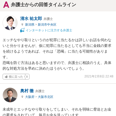
弁護士からの回答タイムライン
清水 祐太郎
弁護士
新潟県
>
新潟市中央区
インターネットに注力する弁護士
エッチなやり取りというのが犯罪に当たるかは詳しいお話を伺わな
いと分かりませんが、仮に犯罪に当たるとしても不当に金銭の要求
を続けるようであれば、それは「恐喝」に当たる可能性がありま
す。

恐喝を防ぐ方法はあると思いますので、弁護士に相談のうえ、具体
的な対処方法を早めに決めたほうがいいでしょう。
2021年2月8日 22:48
役に立った
0
奥村 徹
弁護士
大阪府
>
大阪市北区
未成年とエッチなやり取りをしてしまい、それを弱味に脅迫とお金
の要求をされていて、毎月お金を送っています
