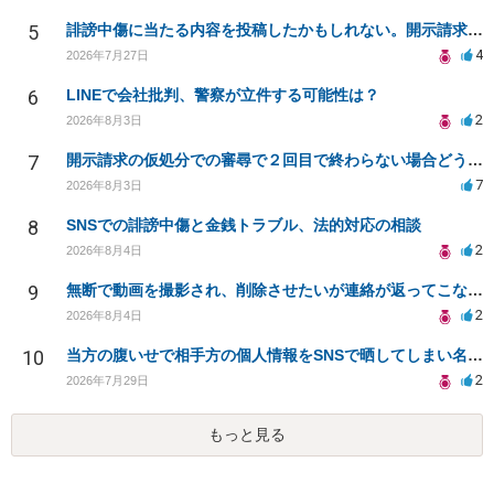
5
誹謗中傷に当たる内容を投稿したかもしれない。開示請求や民事刑事裁判に発展しうるのか教えて欲しい。
4
2026年7月27日
6
LINEで会社批判、警察が立件する可能性は？
2
2026年8月3日
7
開示請求の仮処分での審尋で２回目で終わらない場合どうしたらいいですか
7
2026年8月3日
8
SNSでの誹謗中傷と金銭トラブル、法的対応の相談
2
2026年8月4日
9
無断で動画を撮影され、削除させたいが連絡が返ってこない。
2
2026年8月4日
10
当方の腹いせで相手方の個人情報をSNSで晒してしまい名誉毀損させてしまったかもしれない
2
2026年7月29日
もっと見る