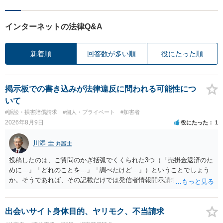
インターネットの法律Q&A
新着順
回答数が多い順
役にたった順
掲示板での書き込みが法律違反に問われる可能性につ
いて
#訴訟・損害賠償請求
#個人・プライベート
#加害者
2026年8月9日
役にたった
1
川添 圭
弁護士
投稿したのは、ご質問のかぎ括弧でくくられた3つ（「売掛金返済のた
めに…」「どれのことを…」「調べたけど…」）ということでしょう
か。そうであれば、その記載だけでは発信者情報開示請求が認められ
るような内容ではありません（申し立ててもほぼ門前払いに近い）。
ただ、「328が名誉毀損、偽計業務妨害、侮辱罪、ストーカー等に関す
る法律違反に該当するといわれ」とのことですので、ご質問に書かれ
出会いサイト身体目的、ヤリモク、不当請求
ていない何らかの背景事情があれば、回答は180度変わるかもしれませ