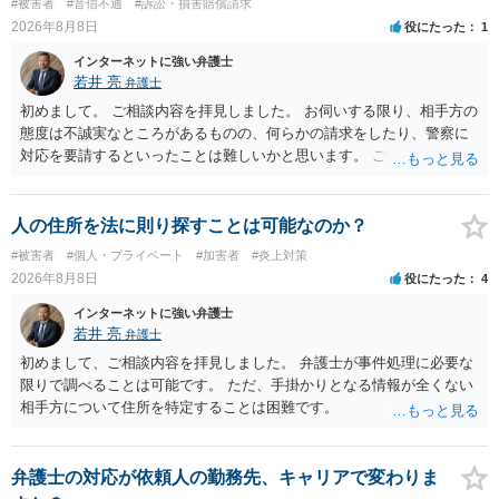
#被害者
#音信不通
#訴訟・損害賠償請求
ん。公開の場で詳細を投稿することは不適当と思われますので、弁護
2026年8月8日
役にたった
1
士へ直接相談した方がよいでしょう。
インターネットに強い弁護士
若井 亮
弁護士
初めまして。 ご相談内容を拝見しました。 お伺いする限り、相手方の
態度は不誠実なところがあるものの、何らかの請求をしたり、警察に
対応を要請するといったことは難しいかと思います。 ご参考になれば
幸いです。
人の住所を法に則り探すことは可能なのか？
#被害者
#個人・プライベート
#加害者
#炎上対策
2026年8月8日
役にたった
4
インターネットに強い弁護士
若井 亮
弁護士
初めまして、ご相談内容を拝見しました。 弁護士が事件処理に必要な
限りで調べることは可能です。 ただ、手掛かりとなる情報が全くない
相手方について住所を特定することは困難です。
弁護士の対応が依頼人の勤務先、キャリアで変わりま