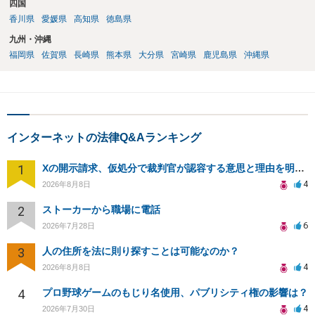
四国
香川県
愛媛県
高知県
徳島県
九州・沖縄
福岡県
佐賀県
長崎県
熊本県
大分県
宮崎県
鹿児島県
沖縄県
インターネットの法律Q&Aランキング
1
Xの開示請求、仮処分で裁判官が認容する意思と理由を明確化しても、相手側は争って引き延ばしますか
4
2026年8月8日
2
ストーカーから職場に電話
6
2026年7月28日
3
人の住所を法に則り探すことは可能なのか？
4
2026年8月8日
4
プロ野球ゲームのもじり名使用、パブリシティ権の影響は？
4
2026年7月30日