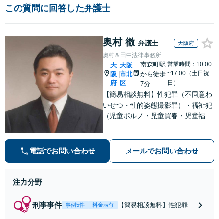
この質問に回答した弁護士
奥村 徹
弁護士
大阪府
奥村＆田中法律事務所
南森町駅
営業時間：10:00
大
大阪
~17:00（土日祝
阪
市北
から徒歩
|
府
区
日）
7分
【簡易相談無料】性犯罪（不同意わ
いせつ・性的姿態撮影罪）・福祉犯
（児童ポルノ・児童買春・児童福祉
法・青少年条例）・ネット犯罪（名
誉毀損・わいせつ物・不正アクセス
等）に非常に詳しい弁護士です
電話でお問い合わせ
メールでお問い合わせ
注力分野
刑事事件
【簡易相談無料】性犯罪
事例5件
料金表有
（不同意性交・不同意わい