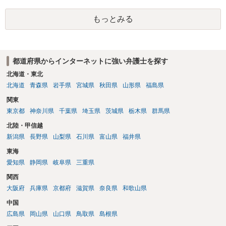
うかを争うよりも、「発信者情報の保有確認がまだできていない」な
どと言い訳して確認できるまで発令を引き伸ばす方で対応してくる方
もっとみる
が圧倒的に多いです（この作戦は必ずといっていいほど行ってきま
す）。
都道府県からインターネットに強い弁護士を探す
北海道・東北
北海道
青森県
岩手県
宮城県
秋田県
山形県
福島県
関東
東京都
神奈川県
千葉県
埼玉県
茨城県
栃木県
群馬県
北陸・甲信越
新潟県
長野県
山梨県
石川県
富山県
福井県
東海
愛知県
静岡県
岐阜県
三重県
関西
大阪府
兵庫県
京都府
滋賀県
奈良県
和歌山県
中国
広島県
岡山県
山口県
鳥取県
島根県