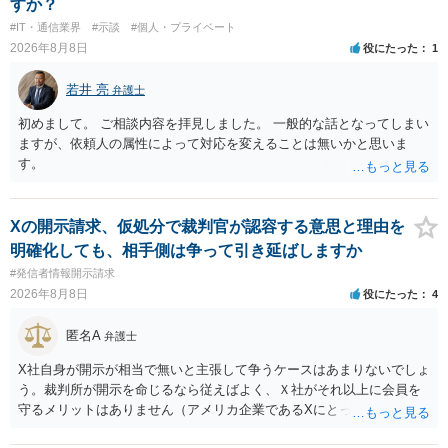
すか？
#IT・通信業界
#示談
#個人・プライベート
2026年8月8日
役にたった
1
若井 亮
弁護士
初めまして。 ご相談内容を拝見しました。 一般的な話となってしまい
ますが、依頼人の属性によって対応を変えることは無いかと思いま
す。
Xの開示請求、仮処分で裁判官が認容する意思と理由を
明確化しても、相手側は争って引き延ばしますか
#発信者情報開示請求
2026年8月8日
役にたった
4
匿名A
弁護士
X社自身が開示が相当で無いと主張して争うケースはあまりないでしょ
う。裁判所が開示を命じるなら従えばよく、Ｘ社がそれ以上に会員を
守るメリットはありません（アメリカ企業であるXにとって、日本の会
員情報などゴミかノイズみたいなものです）。 開示要件を満たすかど