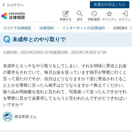
弁護士の方はこちら
ココナラへ
投稿する
探す
閲覧履歴
マイリスト
ログイン
ココナラ法律相談
法律Q&A
インターネットの法律Q&A
法律Q&A
未成年とのやり取りで
公開日時：
2021年2月8日 22:48
更新日時：
2021年7月20日 17:16
未成年とエッチなやり取りをしてしまい、それを弱味に脅迫とお金
の要求をされていて、毎月お金を送っています相手が警察に行くと
言って居たのですが、自分はどうなりますか？逆に脅迫されてるこ
ととかを警察に言ったら相手はどうなりますか？教えてください。

振り込み明細書を送れと言われて、写真撮って送ったんですがそれ
を警察に見せて金要求してもらうと言われたんですがどうすればい
いですか？
匿名希望 さん