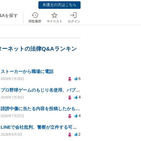
弁護士の方はこちら
&Aを探す
閲覧履歴
マイリスト
ログイン
ターネットの法律Q&Aランキン
ストーカーから職場に電話
6
2026年7月28日
プロ野球ゲームのもじり名使用、パブリシティ権の影響は？
4
2026年7月30日
誹謗中傷に当たる内容を投稿したかもしれない。開示請求や民事刑事裁判に発展しうるのか教えて欲しい。
4
2026年7月27日
LINEで会社批判、警察が立件する可能性は？
2
2026年8月3日