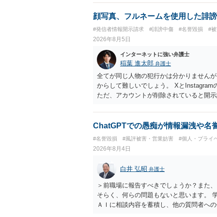
顔写真、フルネームを使用した誹謗
#発信者情報開示請求
#誹謗中傷
#名誉毀損
#
2026年8月5日
インターネットに強い弁護士
稲葉 進太郎
弁護士
全てが同じ人物の犯行かは分かりませんが
からして難しいでしょう。 XとInstag
ただ、アカウントが削除されていると開示
削除されている場合、今から進めても失敗
相手に全ての弁護士費用を負担させること
せることができるでしょう。訴訟で判決と
ChatGPTでの愚痴が情報漏洩や
ない場合があり何ともいえないところでし
#名誉毀損
#風評被害・営業妨害
#個人・プライ
2026年8月4日
白井 弘昭
弁護士
＞前職場に報告すべきでしょうか？また、
そらく、何らの問題もないと思います。 
ＡＩに相談内容を蓄積し、他の質問者への
社名を特定していない限り、一般論として