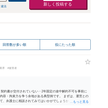
新しく投稿する
 違法
回答数が多い順
役にたった順
業界
#被害者
 契約書が交付されていない・2年固定の途中解約不可を事前に
内容・拘束力を争う余地がある典型例です。 まずは、運営との
て、弁護士に相談されてみてはいかがでしょうか。 また同時並
書面で退所意思の明確化はしておくべきだと考えます。