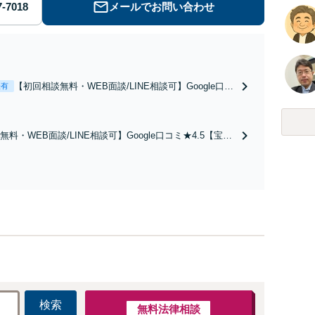
メールでお問い合わせ
【初回相談無料・WEB面談/LINE相談可】Google口コ
表有
ミ★4.5【離婚・不倫の早期解決】「不利な結果にな
らないように」慰謝料・親権・財産分与、地域密着の
相談しやすい法律事務所でオーダーメイドの「後悔し
料・WEB面談/LINE相談可】Google口コミ★4.5【宝塚
ない」解決を【夜間休日対応】
続トラブルを多数取り扱う実績と経験のある弁護士が最適
ご提案します。遺産分割協議の代理や遺言書の作成、相
任せください【地域密着】
検索
無料法律相談