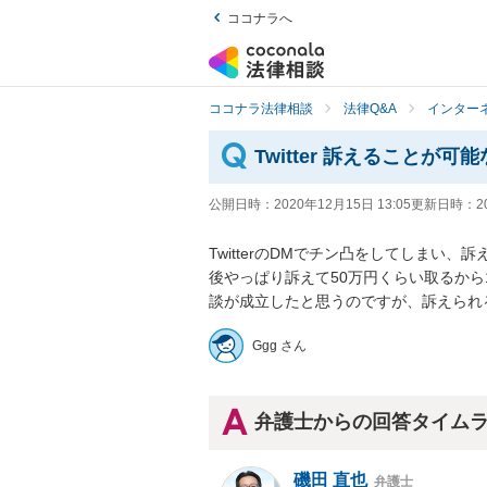
ココナラへ
ココナラ法律相談
法律Q&A
インター
Twitter 訴えることが可
公開日時：
2020年12月15日 13:05
更新日時：
2
TwitterのDMでチン凸をしてしまい
後やっぱり訴えて50万円くらい取るから
談が成立したと思うのですが、訴えられ
Ggg さん
弁護士からの回答タイム
磯田 直也
弁護士