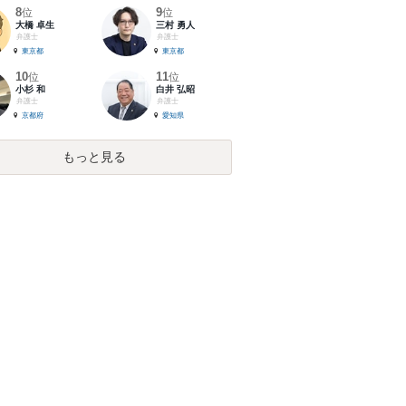
8
9
位
位
大橋 卓生
三村 勇人
弁護士
弁護士
東京都
東京都
10
11
位
位
小杉 和
白井 弘昭
弁護士
弁護士
京都府
愛知県
もっと見る