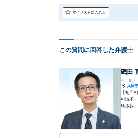
マイリストに入れる
この質問に回答した弁護士
磯田 
ルーセン
兵庫
【初回相
料請求・
験多数。
にサポー