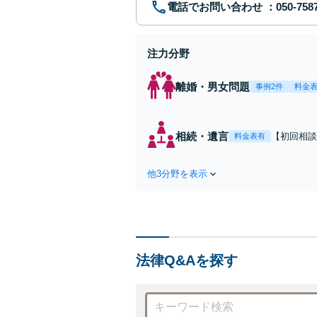
電話でお問い合わせ
注力分野
離婚・男女問題
事例2件
料金
相続・遺言
【初回相談無
料金表有
駅2分】相
な解決策を
他3分野を表示
続放棄はお
法律Q&Aを探す