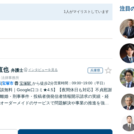
注目
1人が
マイリストしています
直也
弁護士
インタビューを見る
兵庫県
ト法律事務所
県
宝塚市
宝塚駅
から徒歩2分
営業時間：09:00~19:00（平日）
|
談無料｜Google口コミ★4.5】【夜間休日も対応】不貞慰謝
離婚・刑事事件・投稿者側発信者情報開示請求の実績・経
オーダーメイドのサービスで問題解決や事業の推進を強力
ト【宝塚駅徒歩2分｜電話・WEB面談で全国対応】