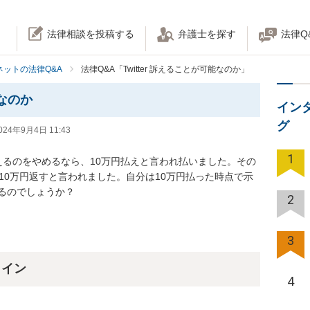
法律相談を投稿する
弁護士を探す
法律Q
ネットの法律Q&A
法律Q&A「Twitter 訴えることが可能なのか」
能なのか
イン
グ
024年9月4日 11:43
1
、訴えるのをやめるなら、10万円払えと言われ払いました。その
10万円返すと言われました。自分は10万円払った時点で示
るのでしょうか？
2
3
ライン
4