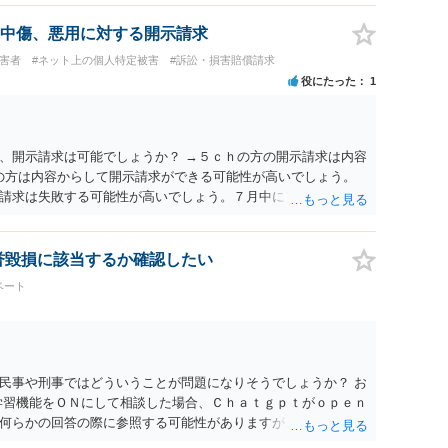
中傷、悪用に対する開示請求
被害者
#ネット上の個人特定被害
#訴訟・損害賠償請求
役にたった
1
、開示請求は可能でしょうか？ →５ｃｈの方の開示請求は内容
ramの方は内容からして開示請求ができる可能性が高いでしょう。
請求は失敗する可能性が高いでしょう。７月中にアカウントが
する可能性が高いように思われます。 相手を特定できた場合、
は可能でしょうか？ →訴訟外の交渉で相手方が認めれば負担さ
なった場合は、実際の弁護士費用が認められる場合と認められ
名誉毀損に該当するか確認したい
ょう。
ベート
民事や刑事ではどういうことが問題になりそうでしょうか？ お
学習機能をＯＮにして相談した場合、Ｃｈａｔｇｐｔがｏｐｅｎ
何らかの回答の際に参照する可能性がありますが、個人名や会
抽象化されて回答に織り込まれる可能性が生じるにすぎません