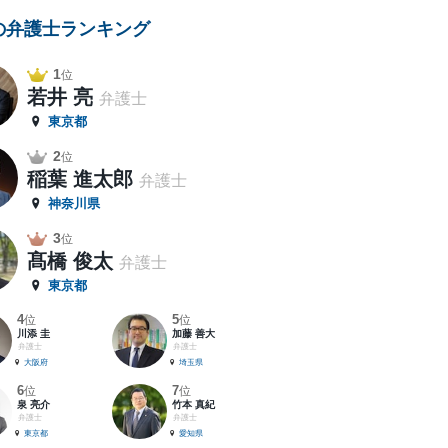
の弁護士ランキング
1
位
若井 亮
弁護士
東京都
2
位
稲葉 進太郎
弁護士
神奈川県
3
位
髙橋 俊太
弁護士
東京都
4
5
位
位
川添 圭
加藤 善大
弁護士
弁護士
大阪府
埼玉県
6
7
位
位
泉 亮介
竹本 真紀
弁護士
弁護士
東京都
愛知県