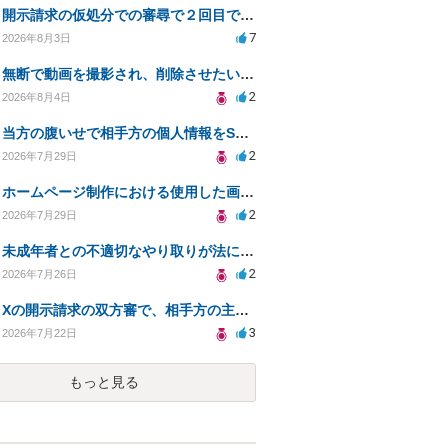
開示請求の仮処分での審尋で２回目で終わらない場合どうしたらいいですか
7
2026年8月3日
無断で動画を撮影され、削除させたいが連絡が返ってこない。
2
2026年8月4日
当方の腹いせで相手方の個人情報をSNSで晒してしまい名誉毀損させてしまったかもしれない
2
2026年7月29日
ホームページ制作における使用した画像や文章の著作権について
2
2026年7月29日
未成年者との不適切なやり取りが法に触れる可能性と対処法
2
2026年7月26日
Xの開示請求の双方審で、相手方の主張が口頭ばかりで把握しきれません
3
2026年7月22日
もっと見る