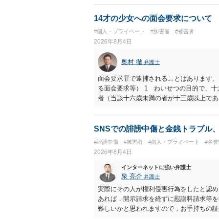
ので、その情報自体が、秘密情報に当たる
中傷の不特定多数への公開に当たるとも思
14才の少女への面会要求について
したかも第三者にしられることはないので
#個人・プライベート
#加害者
#被害者
して書き込んだとしても）、相談者さんが
2026年8月4日
参考まで。
奥村 徹
弁護士
面会要求罪で逮捕されることはあります。
る面会要求等） 1 わいせつの目的で、
者（当該十六歳未満の者が十三歳以上であ
生まれた者に限る。）は、一年以下の拘禁
又は誘惑して面会を要求すること。 二 
金銭その他の利益を供与し、又はその申込
SNSでの誹謗中傷と金銭トラブル
し、よってわいせつの目的で当該十六歳未
#誹謗中傷
#被害者
#個人・プライベート
#名
罰金に処する。
2026年8月4日
インターネットに強い弁護士
泉 亮介
弁護士
実際にその人が権利侵害行為をしたと認め
あれば，開示請求を経ずに慰謝料請求等を
難しいかと思われますので，お手持ちの証