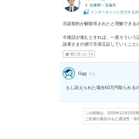
兵庫県
>
宝塚市
インターネットに注力する弁
示談契約が解除等されたと理解できるの
今後話が進むとすれば、一度そういう
談者さまの側で主張立証していくこと
役に立った
0
Ggg
さん
もし訴えられた場合50万円取られる
この投稿は、2020年12月15
ご自身の責任のもと適法性・有