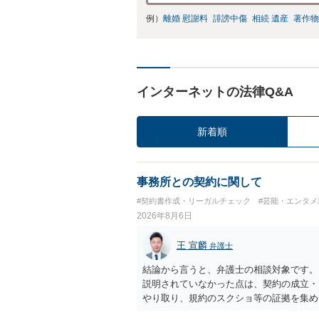
例）
離婚 慰謝料
誹謗中傷
相続 遺産
著作物
インターネットの法律Q&A
新着順
事務所との契約に関して
#契約書作成・リーガルチェック
#芸能・エンタメ
2026年8月6日
王 宣麟
弁護士
結論から言うと、弁護士の相談対象です。
説明されていなかった点は、契約の成立・
やり取り、規約のスクショ等の証拠を集め
行で（もしまだされていないのであれば）