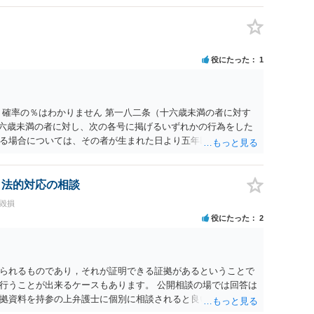
とは思えませんし、名誉棄損として、個人や会社に対する誹謗
われません。 もちろん、誰がその内容をｃｈａｔｇｐｔに入力
、個人や会社の特定をせずに書き込んだことで（おそらく特定
刑事民事の責任に問われることはないでしょう。 私見ながらご
役にたった
1
 確率の％はわかりません 第一八二条（十六歳未満の者に対す
十六歳未満の者に対し、次の各号に掲げるいずれかの行為をした
る場合については、その者が生まれた日より五年以上前の日に
刑又は五十万円以下の罰金に処する。 一 威迫し、偽計を用い
拒まれたにもかかわらず、反復して面会を要求すること。 三
み若しくは約束をして面会を要求すること。 2前項の罪を犯
、法的対応の相談
満の者と面会をした者は、二年以下の拘禁刑又は百万円以下の
誉毀損
役にたった
2
られるものであり，それが証明できる証拠があるということで
行うことが出来るケースもあります。 公開相談の場では回答は
拠資料を持参の上弁護士に個別に相談されると良いでしょう。