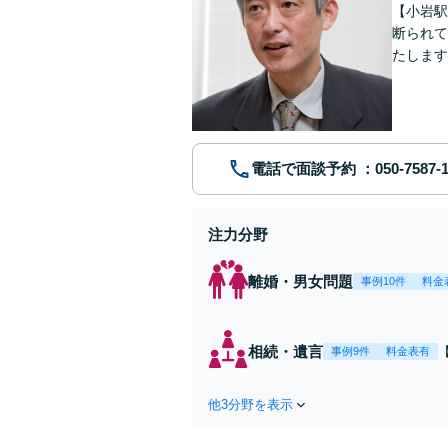
【小岩駅
断られて
たします
動産業界
電話で面談予約
注力分野
離婚・男女問題
事例10件
料金
相続・遺言
事例9件
料金表有
他3分野を表示