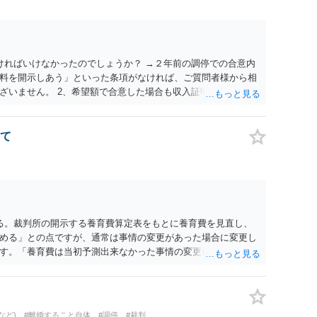
ければいけなかったのでしょうか？ →２年前の調停での合意内
料を開示しあう」といった条項がなければ、ご質問者様から相
ざいません。 2、希望額で合意した場合も収入証明で算定表通
一つの目安に過ぎませんので、合意した希望額が算定表で算出さ
た希望額が婚姻費用の金額となります。
て
る。裁判所の開示する養育費算定表をもとに養育費を見直し、
める」との点ですが、通常は事情の変更があった場合に変更し
す。「養育費は当初予測出来なかった事情の変更により双方協
」が含まれているので、私に収入が入った事は相手に通知が行
養育費の見直しは適宜出来るかと思うのですが違うのでしょう
育費は事情の変更があった場合に変更するので毎年見直すこと
。
など)
#離婚すること自体
#調停
#裁判