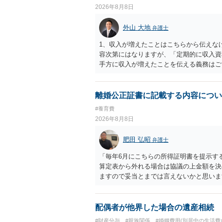
2026年8月8日
外山 大地
弁護士
1、収入が増えたことはこちらから伝えな
容次第にはなりますが、「定期的に収入資
手方に収入が増えたことを伝える義務はご
りに決まりますでしょうか？ →算定表は
れた金額と異なっていたとしても、合意し
離婚公正証書に記載する内容につい
#養育費
2026年8月8日
肥田 弘昭
弁護士
「毎年6月にこちらの所得証明書を提示す
算定表から外れる場合は協議の上金額を決
ますので妥当とまでは言えないかと思いま
議の上増減出来る」と「通知義務に勤務先
く事になり、上記のような文言が無くても
か？との点はそのとおりかと思います。養
配偶者が他界した場合の遺産相続
はあまりないです。ご参考にしてください
#財産分与
#親族関係
#婚姻費用(別居中の生活費