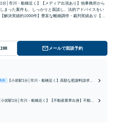
1分│市川・船橋近く】【メディア出演あり】他事務所から
しまった案件も、しっかりと面談し、法的アドバイスをい
【解決実績約1000件】豊富な離婚調停・裁判実績あり【不
出身】豊富な専門知識あり
メールで面談予約
【小岩駅1分│市川・船橋近く】高額な慰謝料請求の
表有
回避、裁判提起前の和解、子の認知と養育費請求な
ど実績多数【不動産業界出身】知見を活かし、持ち
家の財産分与に対応！離婚に関するお悩みは、お気
【小岩駅1分│市川・船橋近く】【不動産業界出身】不動産
軽にご相談ください【メディア出演】【早朝・夜間
を含む複雑な相続の手続き、遺言書作成に強みあり！【江
対応可】
戸川区内出張サービス実施中】来所が難しい地域の皆さま
も、気兼ねなくお問い合わせください【メディア出演】
【早朝・夜間・休日対応可】