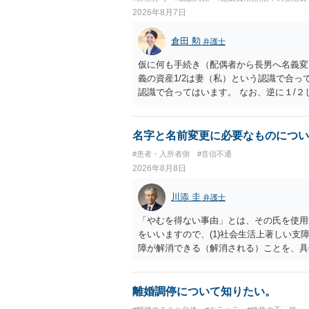
2026年8月7日
倉田 勲
弁護士
仮に何も手続き（配偶者から長男へ名義変
義の資産1/2は妻（私）という認識で合っ
認識で合ってはいます。 なお、逆に１/
人に対して自宅の評価額の１/２の代償金
名字と名前変更に必要なものについ
#患者・入所者側
#音信不通
2026年8月8日
川添 圭
弁護士
「やむを得ない事由」とは、その氏を使用
をいいますので、(1)社会生活上著しい支
障が解消できる（解消される）ことを、具
中に現れた一切の事情が判断対象ですので、
出することが必要になります。「フラッシ
SDの診断基準に合致した説明とそれに沿
離婚調停について知りたい。
理的な理由の氏変更は様々な意味でハード