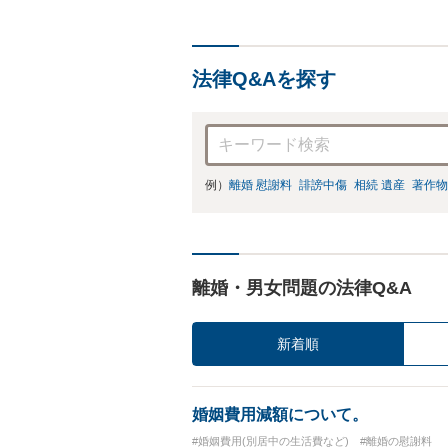
法律Q&Aを探す
例）
離婚 慰謝料
誹謗中傷
相続 遺産
著作物
離婚・男女問題の法律Q&A
新着順
婚姻費用減額について。
#婚姻費用(別居中の生活費など)
#離婚の慰謝料