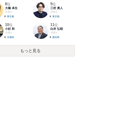
8
9
位
位
大橋 卓生
三村 勇人
弁護士
弁護士
東京都
東京都
10
11
位
位
小杉 和
白井 弘昭
弁護士
弁護士
京都府
愛知県
もっと見る