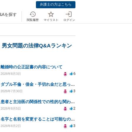
弁護士の方はこちら
&Aを探す
閲覧履歴
マイリスト
ログイン
・男女問題の法律Q&Aランキン
離婚時の公正証書の内容について
6
2026年8月3日
ダブル不倫・借金・手切れ金だと思っていたお金を1年後いまさら脅迫罪として通知書が来てまとめて請求
3
2026年7月30日
患者と主治医の関係性での性的な関わりからのトラブル
2
2026年8月5日
名字と名前を変更することは可能なのか？
3
2026年8月2日