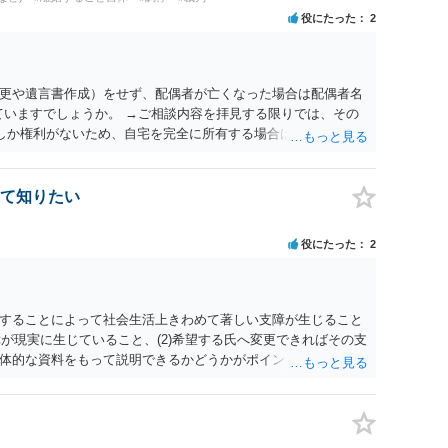
役にたった
2
更や遺言書作成）をせず、配偶者が亡くなった場合は配偶者名
ていますでしょうか。 →ご相談内容を拝見する限りでは、その
２しか権利がないため、自宅を完全に所有する場合は、他の相続
の支払いが必要になります。
て知りたい
役にたった
2
することによって社会生活上きわめて著しい支障が生じること
障が現実に生じていること、(2)希望する氏へ変更できればその支
体的な資料をもって説明できるかどうかがポイントです。 記録
上記(1)と(2)を説明できる資料は全て（ただし理路整然に）提
ュバック」とのことなので、例えば、医学上確立されているPT
う資料の提出が必要になってくるように思います。 精神的・心
ルがかなり高く、弁護士へ依頼しても苦労することが強く予想