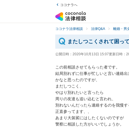
ココナラへ
ココナラ法律相談
法律Q&A
離婚・男
またしつこくされて困っ
公開日時：
2020年10月13日 15:07
更新日時：
2
この前相談させてもらった者です。

結局別れずに仕事が忙しいと言い連絡出
かなと思ったのですが、

まだしつこく、

やはり別れたいと言ったら

周りの友達も追い込むと言われ、

別れないんだったら連絡するのを我慢する
正直参ってます、、

あまり大袈裟にはしたくないのですが

警察に相談した方がいいでしょうか。