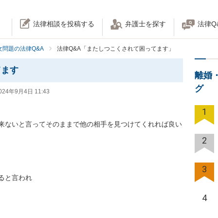
法律相談を投稿する
弁護士を探す
法律Q
女問題の法律Q&A
法律Q&A「またしつこくされて困ってます」
てます
離婚
グ
024年9月4日 11:43
1
来ないと言ってそのままで他の相手を見つけてくれれば良い
2
3
と言われ

4