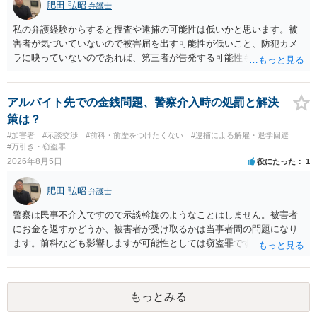
肥田 弘昭
弁護士
とが有効である場合が多い）ことを考慮しておく必要があります。
私の弁護経験からすると捜査や逮捕の可能性は低いかと思います。被
害者が気づいていないので被害届を出す可能性が低いこと、防犯カメ
ラに映っていないのであれば、第三者が告発する可能性も低いこと、
証拠は削除されていることからです。但し、「電車内で携帯で対面に
座る女性を盗撮(全体像写真1枚と5秒程度の動画)してしまいました。下
着や胸など強調したものではありません。」とありますが、少なくと
アルバイト先での金銭問題、警察介入時の処罰と解決
も捜査段階では性的姿態等撮影罪の被疑事実で逮捕勾留されるケース
策は？
が私の弁護経験では多くなった印象です（最終的には不起訴ないし各
#加害者
#示談交渉
#前科・前歴をつけたくない
#逮捕による解雇・退学回避
都道府県の迷惑防止条例違反になることもあります）。2度としないこ
#万引き・窃盗罪
とをお勧めいたします。ご参考にしてください。
2026年8月5日
役にたった
1
肥田 弘昭
弁護士
警察は民事不介入ですので示談斡旋のようなことはしません。被害者
にお金を返すかどうか、被害者が受け取るかは当事者間の問題になり
ます。前科なども影響しますが可能性としては窃盗罪ですので、逮捕
勾留や略式起訴などの可能性もあります。ご参考にしてください。
もっとみる