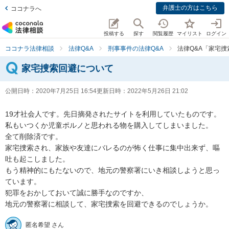
弁護士の方はこちら
ココナラへ
投稿する
探す
閲覧履歴
マイリスト
ログイン
ココナラ法律相談
法律Q&A
刑事事件の法律Q&A
法律Q&A「家宅
家宅捜索回避について
公開日時：
2020年7月25日 16:54
更新日時：
2022年5月26日 21:02
19才社会人です。先日摘発されたサイトを利用していたものです。
私もいつくか児童ポルノと思われる物を購入してしまいました。

全て削除済です。

家宅捜索され、家族や友達にバレるのが怖く仕事に集中出来ず、嘔
吐も起こしました。

もう精神的にもたないので、地元の警察署にいき相談しようと思っ
ています。

犯罪をおかしておいて誠に勝手なのですか、

地元の警察署に相談して、家宅捜索を回避できるのでしょうか。
匿名希望 さん