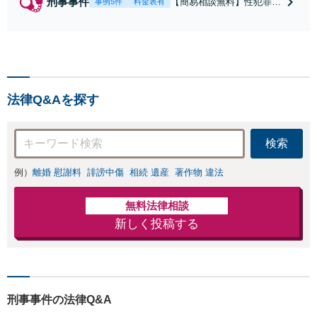
刑事事件
【簡易相談無料】性犯罪
事例5件
料金表有
（不同意性交・不同意わい
せつ）・福祉犯（児童ポル
ノ・児童買春・児童福祉
法・青少年条例）・ネット
犯罪（名誉毀損・わいせつ
物・不正アクセス・リベン
法律Q&Aを探す
ジポルノ罪等）に非常に詳
しい弁護士です
検索
例）
離婚 慰謝料
誹謗中傷
相続 遺産
著作物 違法
無料法律相談
新しく投稿する
刑事事件の法律Q&A