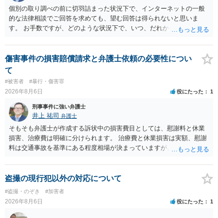
個別の取り調べの前に切羽詰まった状況下で、インターネットの一般
的な法律相談でご回答を求めても、望む回答は得られないと思いま
す。 お手数ですが、どのような状況下で、いつ、だれからどのような
経緯で口座の提供を頼まれ開設したか、それによる詐欺等の収益がど
の程度だと聞いているのかということについて、お近くで詳細な法律
相談を受けられたうえで対処方法を探された方がよいと思われます。
傷害事件の損害賠償請求と弁護士依頼の必要性につい
一般論でいえば、任意取り調べの場合、ＩＣレコーダーを持参して取
て
り調べ内容を録音することは必須だと考えます。
#被害者
#暴行・傷害罪
2026年8月6日
役にたった
1
刑事事件に強い弁護士
井上 祐司
弁護士
そもそも弁護士が作成する訴状中の損害費目としては、慰謝料と休業
損害、治療費は明確に分けられます。 治療費と休業損害は実額、慰謝
料は交通事故を基準にある程度相場が決まっていますが、全治１０日
間の打撲であれば実際のところ１０～１５万円程度が相場だと思われ
ます。 そうすると、弁護士に依頼した場合はおそらく高い確率で費用
倒れ（回収しても全額弁護士費用となる）となる可能性が高いものと
盗撮の現行犯以外の対応について
予想します。 本人訴訟で進める場合には、すでに刑事手続が終了して
#盗撮・のぞき
#加害者
いる以上、相手方に資力がないことが多く回収できないケースが多い
2026年8月6日
役にたった
1
（そのため、刑事事件の手続き中に、不本意ではあっても加害者の身
体拘束と、処分待ちという状況を利用して、被害弁償を受けておくこ