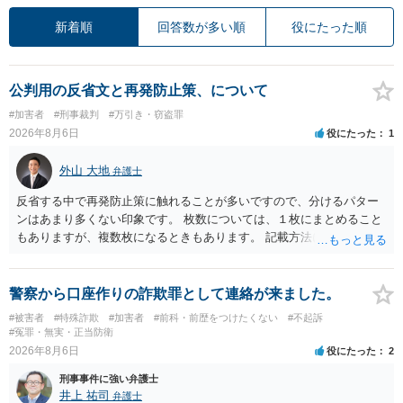
新着順
回答数が多い順
役にたった順
公判用の反省文と再発防止策、について
#加害者
#刑事裁判
#万引き・窃盗罪
2026年8月6日
役にたった
1
外山 大地
弁護士
反省する中で再発防止策に触れることが多いですので、分けるパター
ンはあまり多くない印象です。 枚数については、１枚にまとめること
もありますが、複数枚になるときもあります。 記載方法については、
手書きかどうかで裁判官に与える印象が大きく変わることはないと思
います。 したがいまして、いずれも良いかと考えます。
警察から口座作りの詐欺罪として連絡が来ました。
#被害者
#特殊詐欺
#加害者
#前科・前歴をつけたくない
#不起訴
#冤罪・無実・正当防衛
2026年8月6日
役にたった
2
刑事事件に強い弁護士
井上 祐司
弁護士