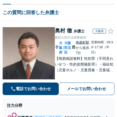
この質問に回答した弁護士
奥村 徹
弁護士
大阪府
奥村＆田中法律事務所
南森町駅
営業時間：09:3
大
大阪
0~17:30（平
阪
市北
から徒歩
|
府
区
日）
7分
【簡易相談無料】性犯罪（不同意わ
いせつ・性的姿態撮影罪）・福祉犯
（児童ポルノ・児童買春・児童福祉
法・青少年条例）・ネット犯罪（名
誉毀損・わいせつ物・不正アクセス
等）に非常に詳しい弁護士です
電話でお問い合わせ
メールでお問い合わせ
注力分野