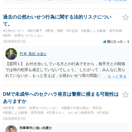
過去の公然わいせつ行為に関する法的リスクについ
て。
#公然わいせつ
#執行猶予
#釈放・保釈
#不起訴
#逮捕による解雇・退学回避
#前科・前歴をつけたくない
2026年8月7日
役にたった
1
竹本 真紀
弁護士
【質問１】 お付き合いしている方との行為ですから，相手方との関係
では何の犯罪も成立していないでしょう。 したがって，みんなに見ら
れていないか，もっと言えば，公然わいせつ罪の問題にならないかの
話だと思います。 公然わいせつ罪では，まず，公然性が必要です。 公
然性は，不特定又は多数の方が認識できる状態か否かで判断されま
す。 本件は，車の中という閉鎖された空間で行っており，不特定又は
DMで未成年へのセクハラ発言は警察に捕まる可能性は
多数の方が認識するのは困難な状態ですから，公然性はないと思いま
ありますか
す。 また，意図的に示そうとする故意が必要ですが，本件では，通過
#加害者
#前科・前歴をつけたくない
#逮捕や勾留の阻止・準抗告
する車両があると服を着ている（わいせつな状態をなくしている）の
#逮捕による解雇・退学回避
#児童ポルノ・わいせつ物頒布等
#不起訴
ですから，むしろ見られないようにしており，故意が認められること
2026年8月7日
はありません。 以上より，公然わいせつ罪には該当しませんから，捜
刑事事件に強い弁護士
査の対象になることはありません。 警察から連絡がくることもないで