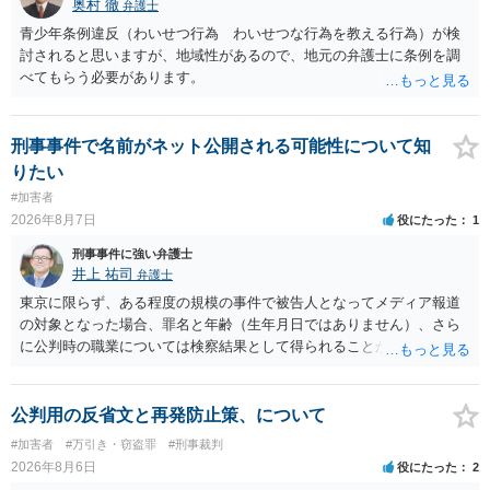
奥村 徹
弁護士
しょう。 【質問２】 見せようと思っていないことは，服を着たりする
行為から明らかです。したがいまして，注意を受けることさえありま
青少年条例違反（わいせつ行為 わいせつな行為を教える行為）が検
せん。まして，刑罰として罰せられることもありません。 【質問３】
討されると思いますが、地域性があるので、地元の弁護士に条例を調
以上のように犯罪の嫌疑が否定されますから，逮捕勾留される可能性
べてもらう必要があります。
はありません。その理由がないのです。 【質問４】 起訴猶予は，犯罪
が成立することが前提ですので，不起訴とする理由としても前提を欠
いています。不起訴にするにしても，不起訴の可能性はありません。
刑事事件で名前がネット公開される可能性について知
あえて不起訴の理由を挙げるなら，「嫌疑不十分」か「嫌疑なし」で
りたい
す。
#加害者
2026年8月7日
役にたった
1
刑事事件に強い弁護士
井上 祐司
弁護士
東京に限らず、ある程度の規模の事件で被告人となってメディア報道
の対象となった場合、罪名と年齢（生年月日ではありません）、さら
に公判時の職業については検察結果として得られることが通常です。
公判用の反省文と再発防止策、について
#加害者
#万引き・窃盗罪
#刑事裁判
2026年8月6日
役にたった
2