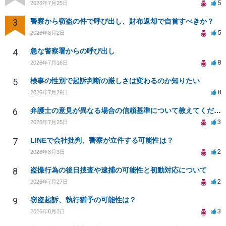
5
2026年7月25日
3
警察から窃盗の件で呼び出し、財布返却で自首すべきか？
5
2026年8月2日
4
急な警察署からの呼び出し
8
2026年7月16日
5
検事の性別で起訴判断の厳しさは変わるのか知りたい
8
2026年7月29日
6
弁護士の意見が異なる場合の信頼基準について教えてください
3
2026年7月25日
7
LINEで会社批判、警察が立件する可能性は？
2
2026年8月3日
8
盗撮行為の後日捜査や逮捕の可能性と初動対応について
2
2026年7月27日
9
窃盗起訴、執行猶予の可能性は？
3
2026年8月3日