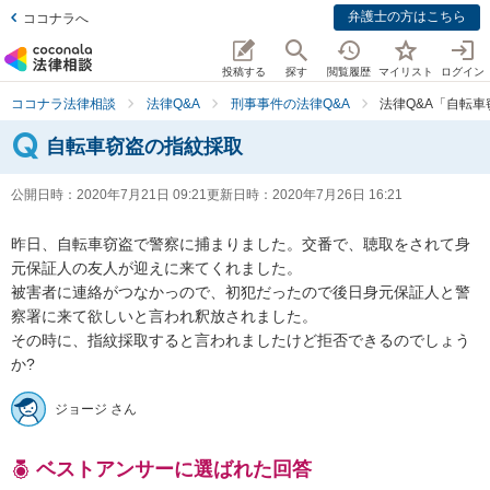
弁護士の方はこちら
ココナラへ
投稿する
探す
閲覧履歴
マイリスト
ログイン
ココナラ法律相談
法律Q&A
刑事事件の法律Q&A
法律Q&A「自転
自転車窃盗の指紋採取
公開日時：
2020年7月21日 09:21
更新日時：
2020年7月26日 16:21
昨日、自転車窃盗で警察に捕まりました。交番で、聴取をされて身
元保証人の友人が迎えに来てくれました。

被害者に連絡がつなかっので、初犯だったので後日身元保証人と警
察署に来て欲しいと言われ釈放されました。

その時に、指紋採取すると言われましたけど拒否できるのでしょう
か?
ジョージ さん
ベストアンサーに選ばれた回答