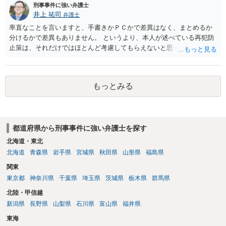
刑事事件に強い弁護士
井上 祐司
弁護士
率直なことを言いますと、手書きかＰＣかで差異はなく、まとめるか
分けるかで差異もありません。 というより、本人が述べている再犯防
止策は、それだけではほとんど考慮してもらえないと思った方が良い
です。 提出するのであれば、 ・具体的に自身が受けているプログラム
やカウンセリング・治療の内容 ・利用している再犯防止策（例えば保
護観察所と連携した職業支援の内容や具体的な就労・監督状況） ・監
もっとみる
督者の証言 など、証拠で担保された客観性と実現可能性があるもので
なければあまり意味がありません。 もともと執行猶予が狙える事案で
あれば本人の反省の言葉だけで十分であり、実刑となるか微妙な事案
では、本人が再発防止策をいくら述べてもほとんど効果は望めないと
都道府県から刑事事件に強い弁護士を探す
いうのが実感です。
北海道・東北
北海道
青森県
岩手県
宮城県
秋田県
山形県
福島県
関東
東京都
神奈川県
千葉県
埼玉県
茨城県
栃木県
群馬県
北陸・甲信越
新潟県
長野県
山梨県
石川県
富山県
福井県
東海