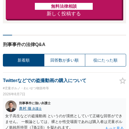
無料法律相談
新しく投稿する
刑事事件の法律Q&A
新着順
回答数が多い順
役にたった順
Twitterなどでの盗撮動画の購入について
#児童ポルノ・わいせつ物頒布等
2026年8月7日
刑事事件に強い弁護士
奥村 徹
弁護士
女子高生などの盗撮動画 というのが漠然としていて正確な回答ができ
ません。 一般論としては、裸とか性交場面であれば購入者は児童ポル
ノ単純所持罪（7条1項）を疑われます。