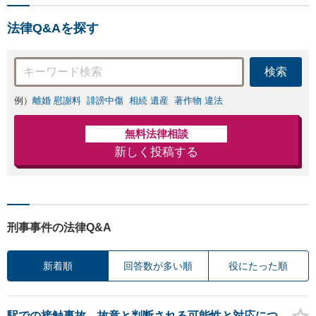
法律Q&Aを探す
検索
例）
離婚 慰謝料
誹謗中傷
相続 遺産
著作物 違法
無料法律相談
新しく投稿する
刑事事件の法律Q&A
新着順
回答数が多い順
役にたった順
駅での接触事故、故意と判断される可能性と対応につ