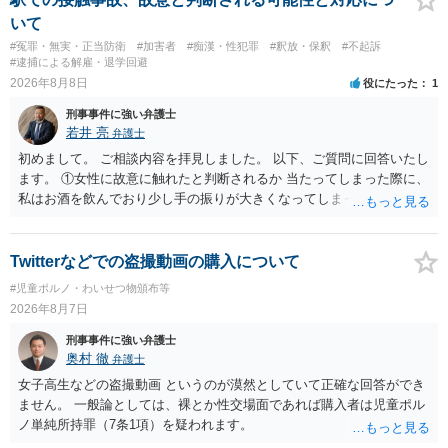
いて
#冤罪・無実・正当防衛
#加害者
#痴漢・性犯罪
#釈放・保釈
#不起訴
#逮捕による解雇・退学回避
2026年8月8日
役にたった
1
刑事事件に強い弁護士
若井 亮
弁護士
初めまして。 ご相談内容を拝見しました。 以下、ご質問に回答いたし
ます。 ①女性に故意に触れたと判断されるか 当たってしまった際に、
私はお酒を飲んでおり少し手の振りが大きくなってしまっていたこと
も事実です。それが仮に、私が気がついていない防犯カメラに写って
いた場合、故意だと判定されやすいのでしょうか？ お伺いする限り、
故意があると判断されることは無いかと思います。 ②逮捕、呼び出し
Twitterなどでの盗撮動画の購入について
の可能性 この行為により、痴漢やその他の犯罪を犯したとして、逮
#児童ポルノ・わいせつ物頒布等
捕、呼び出しされる可能性はどれほどでしょうか？ 誤って当たってし
2026年8月7日
まっただけであり、さらにその場で女性等のアクションが無かったこ
とからすると、この後に呼び出される可能性は極めて低いと思いま
刑事事件に強い弁護士
す。 ③逮捕呼び出しまでの期間 大体どれほどの期間逮捕呼び出しの可
奥村 徹
弁護士
能性があると考えれば良いのでしょうか？ 逮捕や呼び出しの可能性は
女子高生などの盗撮動画 というのが漠然としていて正確な回答ができ
極めて低いと思います。 連絡が来ることはないでしょう。
ません。 一般論としては、裸とか性交場面であれば購入者は児童ポル
ノ単純所持罪（7条1項）を疑われます。