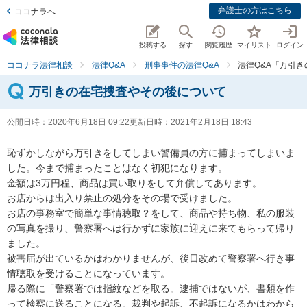
弁護士の方はこちら
ココナラへ
投稿する
探す
閲覧履歴
マイリスト
ログイン
ココナラ法律相談
法律Q&A
刑事事件の法律Q&A
法律Q&A「万引
万引きの在宅捜査やその後について
公開日時：
2020年6月18日 09:22
更新日時：
2021年2月18日 18:43
恥ずかしながら万引きをしてしまい警備員の方に捕まってしまいま
した。今まで捕まったことはなく初犯になります。

金額は3万円程、商品は買い取りをして弁償してあります。

お店からは出入り禁止の処分をその場で受けました。

お店の事務室で簡単な事情聴取？をして、商品や持ち物、私の服装
の写真を撮り、警察署へは行かずに家族に迎えに来てもらって帰り
ました。

被害届が出ているかはわかりませんが、後日改めて警察署へ行き事
情聴取を受けることになっています。

帰る際に「警察署では指紋などを取る。逮捕ではないが、書類を作
って検察に送ることになる。裁判や起訴、不起訴になるかはわから