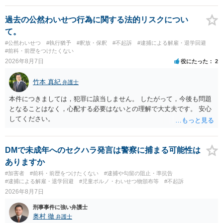
過去の公然わいせつ行為に関する法的リスクについ
て。
#公然わいせつ
#執行猶予
#釈放・保釈
#不起訴
#逮捕による解雇・退学回避
#前科・前歴をつけたくない
2026年8月7日
役にたった
2
竹本 真紀
弁護士
本件につきましては，犯罪に該当しません。 したがって，今後も問題
となることはなく，心配する必要はないとの理解で大丈夫です。 安心
してください。
DMで未成年へのセクハラ発言は警察に捕まる可能性は
ありますか
#加害者
#前科・前歴をつけたくない
#逮捕や勾留の阻止・準抗告
#逮捕による解雇・退学回避
#児童ポルノ・わいせつ物頒布等
#不起訴
2026年8月7日
刑事事件に強い弁護士
奥村 徹
弁護士