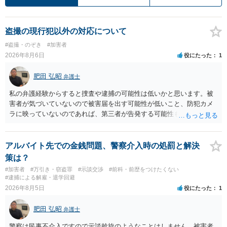
盗撮の現行犯以外の対応について
#盗撮・のぞき
#加害者
2026年8月6日
役にたった
1
肥田 弘昭
弁護士
私の弁護経験からすると捜査や逮捕の可能性は低いかと思います。被
害者が気づいていないので被害届を出す可能性が低いこと、防犯カメ
ラに映っていないのであれば、第三者が告発する可能性も低いこと、
証拠は削除されていることからです。但し、「電車内で携帯で対面に
座る女性を盗撮(全体像写真1枚と5秒程度の動画)してしまいました。下
着や胸など強調したものではありません。」とありますが、少なくと
アルバイト先での金銭問題、警察介入時の処罰と解決
も捜査段階では性的姿態等撮影罪の被疑事実で逮捕勾留されるケース
策は？
が私の弁護経験では多くなった印象です（最終的には不起訴ないし各
#加害者
#万引き・窃盗罪
#示談交渉
#前科・前歴をつけたくない
都道府県の迷惑防止条例違反になることもあります）。2度としないこ
#逮捕による解雇・退学回避
とをお勧めいたします。ご参考にしてください。
2026年8月5日
役にたった
1
肥田 弘昭
弁護士
警察は民事不介入ですので示談斡旋のようなことはしません。被害者