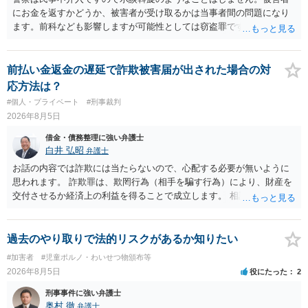
にお金を返すかどうか、被害者が受け取るかは当事者間の問題になり
ます。前科なども影響しますが可能性としては窃盗罪ですので、逮捕
勾留や略式起訴などの可能性もあります。ご参考にしてください。
前払い金返金の遅延で詐欺被害届が出された場合の対
応方法は？
#個人・プライベート
#刑事裁判
2026年8月5日
借金・債務整理に強い弁護士
白井 弘昭
弁護士
お話の内容では詐欺には当たらないので、心配する必要が無いように
思われます。 詐欺罪は、欺罔行為（相手を騙す行為）により、財産を
交付させるか経済上の利益を得ることで成立します。 相談者さんは、
お金が返金できないというだけで、何ら相手を騙していません。 です
ので、詐欺罪の実行行為性が無く罪に問うことはできません。 おそら
く、相手が真実を話せば警察も取り合わないと思いますが、虚偽の内
過去のやり取りで法的リスクがあるか知りたい
容を述べた場合は、捜査はあるかもしれません。 ただし、捜査におい
#加害者
#児童ポルノ・わいせつ物頒布等
て、真実を説明すれば、「ちゃんと返しなさいよ」程度の注意で済む
2026年8月5日
役にたった
2
ことだと思われます。 また、返せるお金が無いのであれば、返せない
のは致し方ありません。真摯に分割して支払うことを相手に告げてい
刑事事件に強い弁護士
くのみでしょう。 以上、ご参考まで。
奥村 徹
弁護士