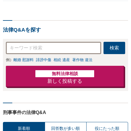
む複雑な相続もお受けします。揉
汲み取り、納得の
める前・揉めてしまった後、いず
いく解決を目指し
れも柔軟に対応いたします。どう
ます。
ぞお電話ください。
法律Q&Aを探す
検索
例）
離婚 慰謝料
誹謗中傷
相続 遺産
著作物 違法
無料法律相談
新しく投稿する
刑事事件の法律Q&A
新着順
回答数が多い順
役にたった順