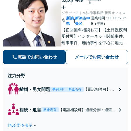
弁護
る
士
グラディアトル法律事務所 新潟オフィス
新潟
新潟市中
営業時間：00:00~23:5
|
県
央区
9（平日）
【初回無料相談も可】【土日祝夜間
受付可】インターネット関係事件、
刑事事件、離婚事件を中心に地元新
潟で弁護士業一筋。若さと誠意と情
熱を胸に、依頼者様と真正面から向
電話でお問い合わせ
メールでお問い合わせ
き合います。
注力分野
離婚・男女問題
【電話相談可】不
事例8件
料金表有
倫・浮気の慰謝料
請求・財産分与・
養育費・親権等、
相続・遺言
【電話相談可】遺産分割・遺留
料金表有
離婚に関するご相
分・遺言書作成など相続全般をめ
談はおまかせくだ
ぐるご相談をお受けしておりま
さい。依頼者様の
他6分野を表示
す。株式や不動産、事業承継が絡
お気持ちを充分に