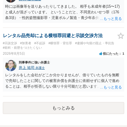
時には画像等を送りあったりしてきました。 相手も未成年者(15〜17)
と成人が混ざっています。 ということだと、不同意わいせつ罪（176
条3項）・性的姿態撮影罪・児童ポルノ製造・青少年条例違反（わいせ
つ行為 児童ポルノ要求）などが検討されます。 重い罪もあるの
で、警察にバレれば、それなりの捜査を受けるでしょう。
レンタル品売却による横領罪回避と示談交渉方法
#示談交渉
#加害者
#不起訴
#横領罪・背任罪
#逮捕や勾留の阻止・準抗告
#前科・前歴をつけたくない
2026年8月5日
役にたった
1
刑事事件に強い弁護士
井上 祐司
弁護士
レンタルをした会社がどこか分かりませんが、借りていたものを無断
で売却したことに関しての被害弁償を弁護士に依頼せずに個人で進め
ることは、相手が拒否しない限り十分可能だと思います。 見積を出し
てもらって、それが妥当か（正規品の市場価格と大きく齟齬がない
か）、弁護士に法律相談において助言をもらえば足りるでしょう。
もっとみる