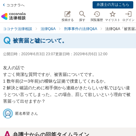
弁護士の方はこちら
ココナラへ
投稿する
探す
閲覧履歴
マイリスト
ログイン
ココナラ法律相談
法律Q&A
刑事事件の法律Q&A
法律Q&A「被害
被害届と嘘について。
公開日時：
2020年6月3日 23:07
更新日時：
2020年6月6日 12:00
友人の話で

すごく簡潔な質問ですが、被害届についてです。

1 数年前(2ー3年前)の曖昧な証拠で捜査してくれるか。

2 解決と確認のために相手側から連絡がきたらしいが私ではない違
うとつい言ってしまった。この場合、罰して欲しいという理由で被
害届って出せますか？
匿名希望 さん
弁護士からの回答タイムライン